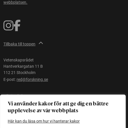
webbplatsen.
Tillbaka till toppen
Vetenskapsrådet
Hantverkargatan 11 B
112 21 Stockholm
E-post:
red@forskning.se
Tillgänglighet
Vi använder kakor för att ge dig en bättre
upplevelse av vår webbplats
Ett initiativ av
Vetenskapsrådet
Här kan du läsa om hur vi hanterar kakor