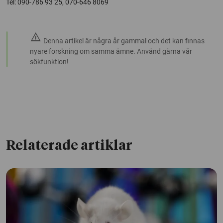
Tel: 090-786 93 25, 070-646 8069
warning
Denna artikel är några år gammal och det kan finnas
nyare forskning om samma ämne. Använd gärna vår
sökfunktion!
Relaterade artiklar