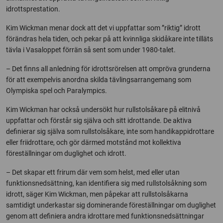
idrottsprestation.
Kim Wickman menar dock att det vi uppfattar som ”riktig” idrott
förändras hela tiden, och pekar på att kvinnliga skidåkare inte tilläts
tävla i Vasaloppet förrän så sent som under 1980-talet.
– Det finns all anledning för idrottsrörelsen att ompröva grunderna
för att exempelvis anordna skilda tävlingsarrangemang som
Olympiska spel och Paralympics.
Kim Wickman har också undersökt hur rullstolsåkare på elitnivå
uppfattar och förstår sig själva och sitt idrottande. De aktiva
definierar sig själva som rullstolsåkare, inte som handikappidrottare
eller friidrottare, och gör därmed motstånd mot kollektiva
föreställningar om duglighet och idrott.
– Det skapar ett frirum där vem som helst, med eller utan
funktionsnedsättning, kan identifiera sig med rullstolsåkning som
idrott, säger Kim Wickman, men påpekar att rullstolsåkarna
samtidigt underkastar sig dominerande föreställningar om duglighet
genom att definiera andra idrottare med funktionsnedsättningar