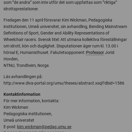
som ”de andra” som inte utför det som uppfattas som ”riktiga”
idrottsprestationer.
Fredagen den 11 april försvarar Kim Wickman, Pedagogiska
institutionen, Umeå universitet, sin avhandling, Bending Mainstream
Definitions of Sport, Gender and Ability Representations of
Wheelchair racers. Svensk titel: Att utmana kollektiva föreställningar
om idrott, kön och duglighet. Disputationen äger rum kl. 13.00 i
hörsal E, Humanisthuset. Fakutetsopponent:
Professor
Jorid
Hovden,
NTNU, Trondheim, Norge.
Läs avhandlingen på:
http://www.diva-portal.org/umu/theses/abstract.xsql?dbid=1586
Kontaktinformation
För mer information, kontakta:
Kim Wickman
Pedagogiska institutionen,
Umeå universitet
E-post:
kim.wickman@pedag.umu.se