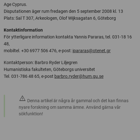
Age Cyprus.
Disputationen äger rum fredagen den 5 september 2008 kl. 13
Plats: Sal T 307, Arkeologen, Olof Wijksagatan 6, Göteborg
Kontaktinformation
För ytterligare information kontakta Yannis Pararas, tel. 031-18 16
48,
mobiltel. +30 6977 506 476, e-post:
ipararas@otenet.gr
Kontaktperson: Barbro Ryder Liljegren
Humanistiska fakulteten, Göteborgs universitet
Tel. 031-786 48 65, e-post
barbro.ryder@hum.gu.se
warning
Denna artikel är några år gammal och det kan finnas
nyare forskning om samma ämne. Använd gärna vår
sökfunktion!