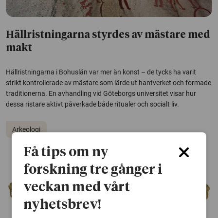
Hällristningarna styrdes av mästare med
makt
Hällristningarna i Bohuslän var mer än konst – de tycks ha varit
strikt kontrollerade av mästare som lärde ut hantverket och formade
traditionerna. En avhandling vid Göteborgs universitet visar hur
dessa ristare aktivt påverkade både ritualer och socialt liv.
Arkeologi
Få tips om ny
forskning tre gånger i
veckan med vårt
nyhetsbrev!