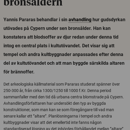
bronsåldern
Yannis Pararas behandlar i sin
avhandling
hur gudsdyrkan
utövades på Cypern under sen bronsålder. Han kan
konstatera att blodsoffer av djur redan under denna tid
intog en central plats i kultutövandet. Det visar sig att
tempel och andra kultbyggnader anpassades efter denna
del av kultutövandet och att man byggde särskilda altaren
för brännoffer.
Det arkeologiska källmaterial som Pararas studerat spänner över
250-300 år, från cirka 1300/1250 till 1000 f.Kr. Denna period
sammanfaller med den tid då urbana centra blomstrade på Cypern.
Avhandlingsförfattaren har undersökt den typ av byggda
konstruktioner, som man kan se som föregångare till vad man
senare kallar ett ”altare”. Planlösningarna i tempel och andra
kultbyggnader visar att det emellertid inte fanns någon
standardiserad lösning av det inbördes förhållandet mellan ”altare”