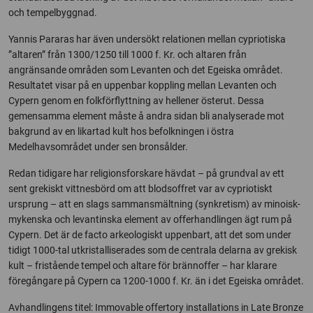
och tempelbyggnad.
Yannis Pararas har även undersökt relationen mellan cypriotiska
”altaren” från 1300/1250 till 1000 f. Kr. och altaren från
angränsande områden som Levanten och det Egeiska området.
Resultatet visar på en uppenbar koppling mellan Levanten och
Cypern genom en folkförflyttning av hellener österut. Dessa
gemensamma element måste å andra sidan bli analyserade mot
bakgrund av en likartad kult hos befolkningen i östra
Medelhavsområdet under sen bronsålder.
Redan tidigare har religionsforskare hävdat – på grundval av ett
sent grekiskt vittnesbörd om att blodsoffret var av cypriotiskt
ursprung – att en slags sammansmältning (synkretism) av minoisk-
mykenska och levantinska element av offerhandlingen ägt rum på
Cypern. Det är de facto arkeologiskt uppenbart, att det som under
tidigt 1000-tal utkristalliserades som de centrala delarna av grekisk
kult – fristående tempel och altare för brännoffer – har klarare
föregångare på Cypern ca 1200-1000 f. Kr. än i det Egeiska området.
Avhandlingens titel: Immovable offertory installations in Late Bronze