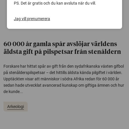
PS. Det är gratis och du kan avsluta när du vill.
Jag vill prenumerera
60 000 år gamla spår avslöjar världens
äldsta gift på pilspetsar från stenåldern
Forskare har hittat spår av gift från den sydafrikanska växten gifbol
på stenålderspilspetsar – det hittills äldsta kända pilgiftet i världen.
Upptäckten visar att människor i södra Afrika redan för 60 000 år
sedan hade utvecklat avancerad kunskap om giftiga ämnen och hur
de kunde...
Arkeologi