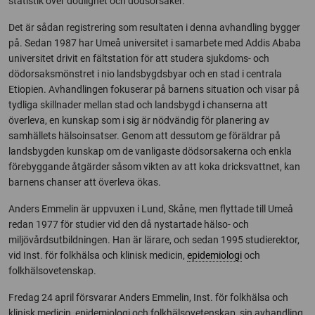
statistik över dödlighet och dödsorsaker.
Det är sådan registrering som resultaten i denna avhandling bygger
på. Sedan 1987 har Umeå universitet i samarbete med Addis Ababa
universitet drivit en fältstation för att studera sjukdoms- och
dödorsaksmönstret i nio landsbygdsbyar och en stad i centrala
Etiopien. Avhandlingen fokuserar på barnens situation och visar på
tydliga skillnader mellan stad och landsbygd i chanserna att
överleva, en kunskap som i sig är nödvändig för planering av
samhällets hälsoinsatser. Genom att dessutom ge föräldrar på
landsbygden kunskap om de vanligaste dödsorsakerna och enkla
förebyggande åtgärder såsom vikten av att koka dricksvattnet, kan
barnens chanser att överleva ökas.
Anders Emmelin är uppvuxen i Lund, Skåne, men flyttade till Umeå
redan 1977 för studier vid den då nystartade hälso- och
miljövårdsutbildningen. Han är lärare, och sedan 1995 studierektor,
vid Inst. för folkhälsa och klinisk medicin,
epidemiologi
och
folkhälsovetenskap.
Fredag 24 april försvarar Anders Emmelin, Inst. för folkhälsa och
klinisk medicin, epidemiologi och folkhälsovetenskap, sin avhandling