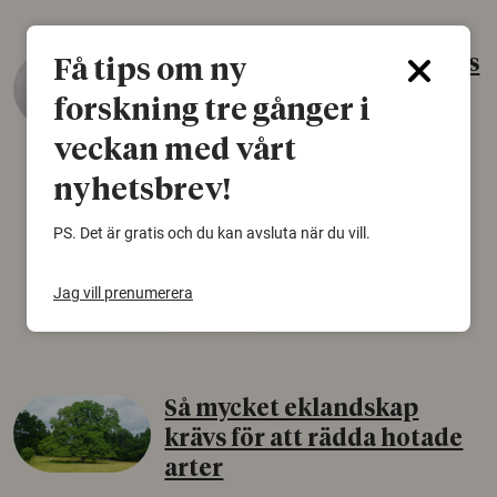
Gammalt skinn var Sveriges
Få tips om ny
äldsta sko
forskning tre gånger i
22 juni 2026
veckan med vårt
Det som arkeologer länge trodde var en
nyhetsbrev!
björnfäll visar sig vara delar av en 2000 år
gammal sko. Fyndet bär spår av romerskt
PS. Det är gratis och du kan avsluta när du vill.
skomode och beskrivs som mycket ovanligt i
Norden.
Jag vill prenumerera
Arkeologi
Så mycket eklandskap
krävs för att rädda hotade
arter