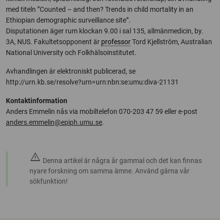
med titeln ”Counted – and then? Trends in child mortality in an
Ethiopian demographic surveillance site”.
Disputationen äger rum klockan 9.00 i sal 135, allmänmedicin, by.
3A, NUS. Fakultetsopponent är
professor
Tord Kjellström, Australian
National University och Folkhälsoinstitutet.
Avhandlingen är elektroniskt publicerad, se
http://urn.kb.se/resolve?urn=urn:nbn:se:umu:diva-21131
Kontaktinformation
Anders Emmelin nås via mobiltelefon 070-203 47 59 eller e-post
anders.emmelin@epiph.umu.se
.
warning
Denna artikel är några år gammal och det kan finnas
nyare forskning om samma ämne. Använd gärna vår
sökfunktion!