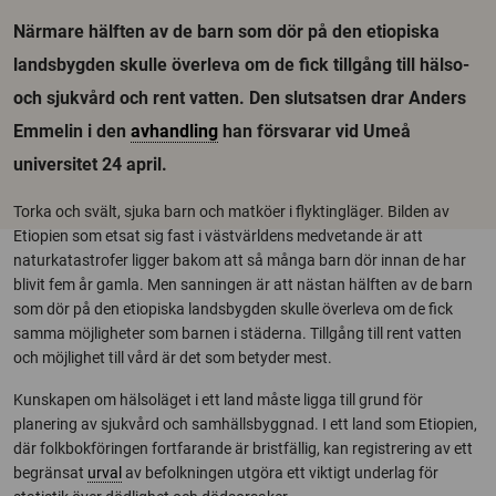
Närmare hälften av de barn som dör på den etiopiska
landsbygden skulle överleva om de fick tillgång till hälso-
och sjukvård och rent vatten. Den slutsatsen drar Anders
Emmelin i den
avhandling
han försvarar vid Umeå
universitet 24 april.
Torka och svält, sjuka barn och matköer i flyktingläger. Bilden av
Etiopien som etsat sig fast i västvärldens medvetande är att
naturkatastrofer ligger bakom att så många barn dör innan de har
blivit fem år gamla. Men sanningen är att nästan hälften av de barn
som dör på den etiopiska landsbygden skulle överleva om de fick
samma möjligheter som barnen i städerna. Tillgång till rent vatten
och möjlighet till vård är det som betyder mest.
Kunskapen om hälsoläget i ett land måste ligga till grund för
planering av sjukvård och samhällsbyggnad. I ett land som Etiopien,
där folkbokföringen fortfarande är bristfällig, kan registrering av ett
begränsat
urval
av befolkningen utgöra ett viktigt underlag för