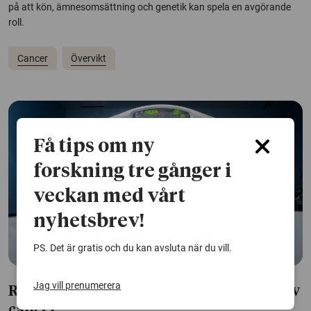
på att kön, ämnesomsättning och genetik kan spela en avgörande
roll.
Cancer
Övervikt
Få tips om ny
forskning tre gånger i
veckan med vårt
nyhetsbrev!
PS. Det är gratis och du kan avsluta när du vill.
Jag vill prenumerera
Rutinundersökning kan avslöja aggressiv
cancer