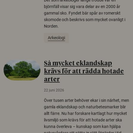
Det som arkeologer länge trodde var en
björnfäll visar sig vara delar av en 2000 år
gammal sko. Fyndet bär spår av romerskt
skomode och beskrivs som mycket ovanligt i
Norden.
Arkeologi
Så mycket eklandskap
krävs för att rädda hotade
arter
22 juni 2026
Över tusen arter behöver ekar i sin närhet, men
gamla eklandskap och naturbetesmarker blir
allt färre. Nu har forskare kartlagt hur mycket
livsmiljö som krävs för att hotade arter ska
kunna överleva – kunskap som kan hjälpa
naturvårdare att sätta in rätt åtgärder i tid.