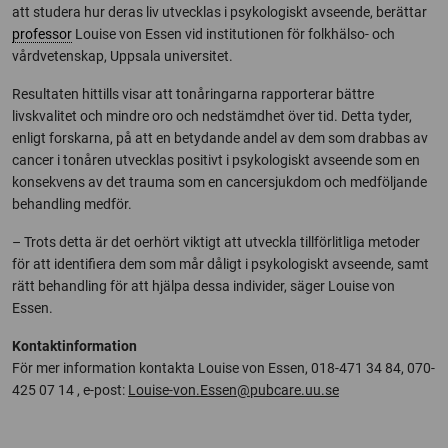
att studera hur deras liv utvecklas i psykologiskt avseende, berättar
professor
Louise von Essen vid institutionen för folkhälso- och
vårdvetenskap, Uppsala universitet.
Resultaten hittills visar att tonåringarna rapporterar bättre
livskvalitet och mindre oro och nedstämdhet över tid. Detta tyder,
enligt forskarna, på att en betydande andel av dem som drabbas av
cancer i tonåren utvecklas positivt i psykologiskt avseende som en
konsekvens av det trauma som en cancersjukdom och medföljande
behandling medför.
– Trots detta är det oerhört viktigt att utveckla tillförlitliga metoder
för att identifiera dem som mår dåligt i psykologiskt avseende, samt
rätt behandling för att hjälpa dessa individer, säger Louise von
Essen.
Kontaktinformation
För mer information kontakta Louise von Essen, 018-471 34 84, 070-
425 07 14 , e-post:
Louise-von.Essen@pubcare.uu.se