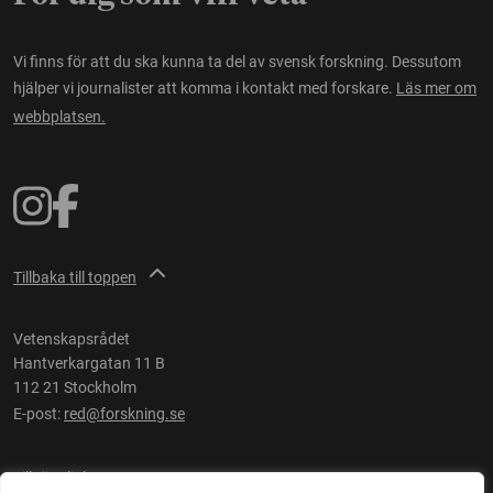
Vi finns för att du ska kunna ta del av svensk forskning. Dessutom
hjälper vi journalister att komma i kontakt med forskare.
Läs mer om
webbplatsen.
Tillbaka till toppen
Vetenskapsrådet
Hantverkargatan 11 B
112 21 Stockholm
E-post:
red@forskning.se
Tillgänglighet