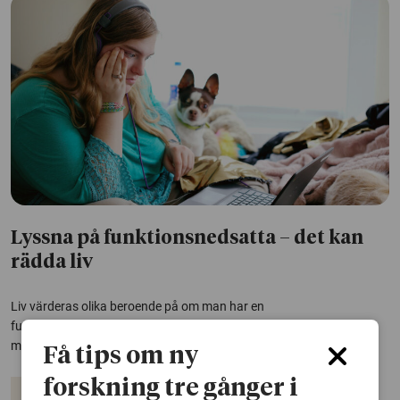
Lyssna på funktionsnedsatta – det kan
rädda liv
Liv värderas olika beroende på om man har en
funktionsnedsättning. Rätten att få göra sin röst hörd kan till och
med vara en fråga om liv och död, visar forskning.
Få tips om ny
forskning tre gånger i
Funktionsnedsättning
Vård och omsorg