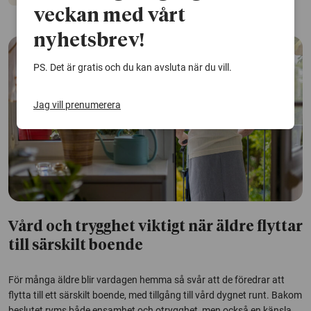
veckan med vårt
nyhetsbrev!
PS. Det är gratis och du kan avsluta när du vill.
Jag vill prenumerera
Vård och trygghet viktigt när äldre flyttar
till särskilt boende
För många äldre blir vardagen hemma så svår att de föredrar att
flytta till ett särskilt boende, med tillgång till vård dygnet runt. Bakom
beslutet ryms både ensamhet och otrygghet, men också en känsla