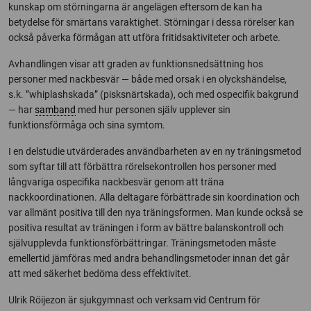
kunskap om störningarna är angelägen eftersom de kan ha
betydelse för smärtans varaktighet. Störningar i dessa rörelser kan
också påverka förmågan att utföra fritidsaktiviteter och arbete.
Avhandlingen visar att graden av funktionsnedsättning hos
personer med nackbesvär — både med orsak i en olyckshändelse,
s.k. ”whiplashskada” (pisksnärtskada), och med ospecifik bakgrund
— har
samband
med hur personen själv upplever sin
funktionsförmåga och sina symtom.
I en delstudie utvärderades användbarheten av en ny träningsmetod
som syftar till att förbättra rörelsekontrollen hos personer med
långvariga ospecifika nackbesvär genom att träna
nackkoordinationen. Alla deltagare förbättrade sin koordination och
var allmänt positiva till den nya träningsformen. Man kunde också se
positiva resultat av träningen i form av bättre balanskontroll och
självupplevda funktionsförbättringar. Träningsmetoden måste
emellertid jämföras med andra behandlingsmetoder innan det går
att med säkerhet bedöma dess effektivitet.
Ulrik Röijezon är sjukgymnast och verksam vid Centrum för