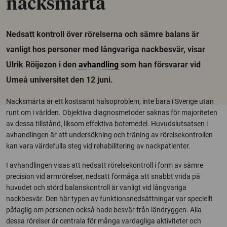
nacksmärta
Nedsatt kontroll över rörelserna och sämre balans är
vanligt hos personer med långvariga nackbesvär, visar
Ulrik Röijezon i den
avhandling
som han försvarar vid
Umeå universitet den 12 juni.
Nacksmärta är ett kostsamt hälsoproblem, inte bara i Sverige utan
runt om i världen. Objektiva diagnosmetoder saknas för majoriteten
av dessa tillstånd, liksom effektiva botemedel. Huvudslutsatsen i
avhandlingen är att undersökning och träning av rörelsekontrollen
kan vara värdefulla steg vid rehabilitering av nackpatienter.
I avhandlingen visas att nedsatt rörelsekontroll i form av sämre
precision vid armrörelser, nedsatt förmåga att snabbt vrida på
huvudet och störd balanskontroll är vanligt vid långvariga
nackbesvär. Den här typen av funktionsnedsättningar var speciellt
påtaglig om personen också hade besvär från ländryggen. Alla
dessa rörelser är centrala för många vardagliga aktiviteter och