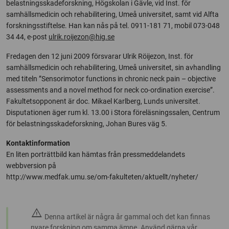
belastningsskadeforskning, Högskolan i Gävle, vid Inst. för
samhällsmedicin och rehabilitering, Umeå universitet, samt vid Alfta
forskningsstiftelse. Han kan nås på tel. 0911-181 71, mobil 073-048
34 44, e-post
ulrik.roijezon@hig.se
Fredagen den 12 juni 2009 försvarar Ulrik Röijezon, Inst. för
samhällsmedicin och rehabilitering, Umeå universitet, sin avhandling
med titeln ”Sensorimotor functions in chronic neck pain – objective
assessments and a novel method for neck co-ordination exercise”.
Fakultetsopponent är doc. Mikael Karlberg, Lunds universitet.
Disputationen äger rum kl. 13.00 i Stora föreläsningssalen, Centrum
för belastningsskadeforskning, Johan Bures väg 5.
Kontaktinformation
En liten porträttbild kan hämtas från pressmeddelandets
webbversion på
http://www.medfak.umu.se/om-fakulteten/aktuellt/nyheter/
warning
Denna artikel är några år gammal och det kan finnas
nyare forskning om samma ämne. Använd gärna vår