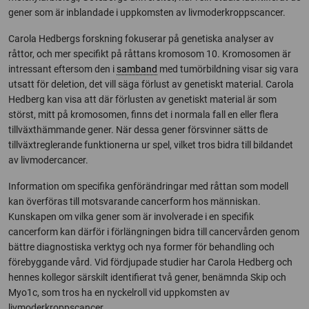
gener som är inblandade i uppkomsten av livmoderkroppscancer.
Carola Hedbergs forskning fokuserar på genetiska analyser av
råttor, och mer specifikt på råttans kromosom 10. Kromosomen är
intressant eftersom den i
samband
med tumörbildning visar sig vara
utsatt för deletion, det vill säga förlust av genetiskt material. Carola
Hedberg kan visa att där förlusten av genetiskt material är som
störst, mitt på kromosomen, finns det i normala fall en eller flera
tillväxthämmande gener. När dessa gener försvinner sätts de
tillväxtreglerande funktionerna ur spel, vilket tros bidra till bildandet
av livmodercancer.
Information om specifika genförändringar med råttan som modell
kan överföras till motsvarande cancerform hos människan.
Kunskapen om vilka gener som är involverade i en specifik
cancerform kan därför i förlängningen bidra till cancervården genom
bättre diagnostiska verktyg och nya former för behandling och
förebyggande vård. Vid fördjupade studier har Carola Hedberg och
hennes kollegor särskilt identifierat två gener, benämnda Skip och
Myo1c, som tros ha en nyckelroll vid uppkomsten av
livmoderkroppscancer.