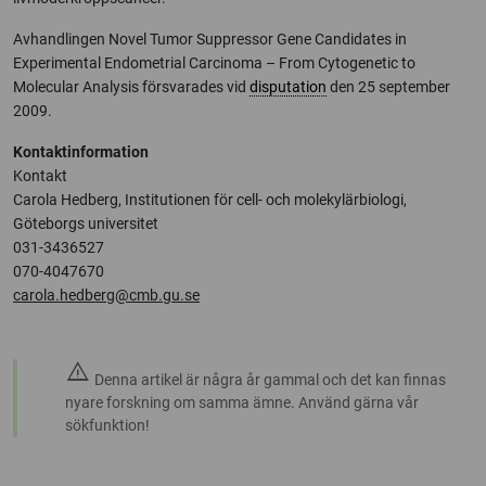
Avhandlingen Novel Tumor Suppressor Gene Candidates in
Experimental Endometrial Carcinoma – From Cytogenetic to
Molecular Analysis försvarades vid
disputation
den 25 september
2009.
Kontaktinformation
Kontakt
Carola Hedberg, Institutionen för cell- och molekylärbiologi,
Göteborgs universitet
031-3436527
070-4047670
carola.hedberg@cmb.gu.se
warning
Denna artikel är några år gammal och det kan finnas
nyare forskning om samma ämne. Använd gärna vår
sökfunktion!