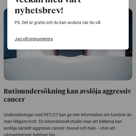
veckan med vårt
nyhetsbrev!
PS. Det är gratis och du kan avsluta när du vill.
Jag vill prenumerera
Rutinundersökning kan avslöja aggressiv
cancer
Undersökningar med PET/CT kan ge mer information om tumörer än
man tidigare trott. En internationell studie visar att bilderna kan
avslöja särskilt aggressiv cancer i huvud och hals – utan att
vävnadsprover behöver tas.