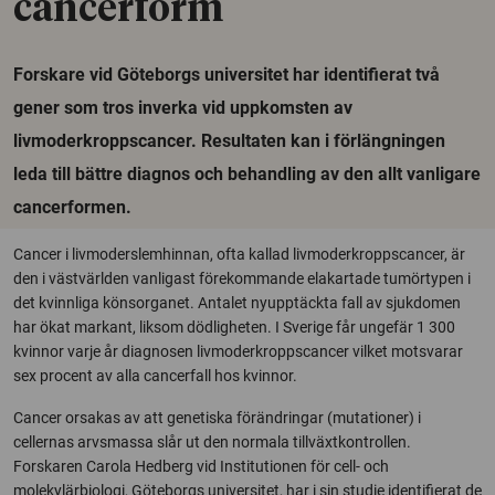
cancerform
Forskare vid Göteborgs universitet har identifierat två
gener som tros inverka vid uppkomsten av
livmoderkroppscancer. Resultaten kan i förlängningen
leda till bättre diagnos och behandling av den allt vanligare
cancerformen.
Cancer i livmoderslemhinnan, ofta kallad livmoderkroppscancer, är
den i västvärlden vanligast förekommande elakartade tumörtypen i
det kvinnliga könsorganet. Antalet nyupptäckta fall av sjukdomen
har ökat markant, liksom dödligheten. I Sverige får ungefär 1 300
kvinnor varje år diagnosen livmoderkroppscancer vilket motsvarar
sex procent av alla cancerfall hos kvinnor.
Cancer orsakas av att genetiska förändringar (mutationer) i
cellernas arvsmassa slår ut den normala tillväxtkontrollen.
Forskaren Carola Hedberg vid Institutionen för cell- och
molekylärbiologi, Göteborgs universitet, har i sin studie identifierat de