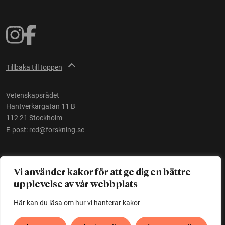
Tillbaka till toppen
Vetenskapsrådet
Hantverkargatan 11 B
112 21 Stockholm
E-post:
red@forskning.se
Tillgänglighet
Vi använder kakor för att ge dig en bättre
upplevelse av vår webbplats
Ett initiativ av
Vetenskapsrådet
Här kan du läsa om hur vi hanterar kakor