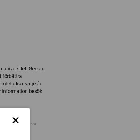
ka universitet. Genom
t förbättra
utet utser varje år
er information besök
 nyare forskning om