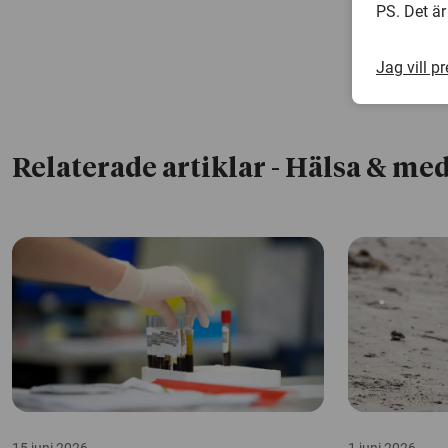
PS. Det är
Jag vill p
Relaterade artiklar
- Hälsa & med