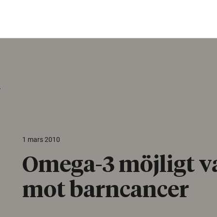
r
1 mars 2010
Omega-3 möjligt 
mot barncancer