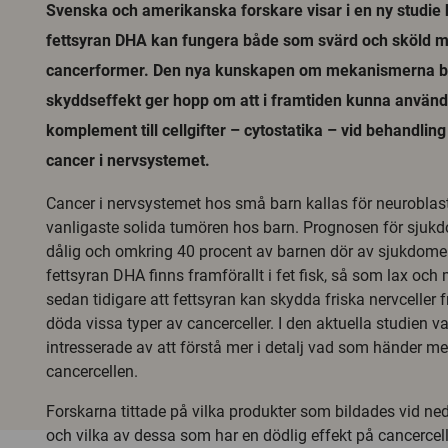
Svenska och amerikanska forskare visar i en ny studie
fettsyran DHA kan fungera både som svärd och sköld m
cancerformer. Den nya kunskapen om mekanismerna 
skyddseffekt ger hopp om att i framtiden kunna anvä
komplement till cellgifter – cytostatika – vid behandlin
cancer i nervsystemet.
Cancer i nervsystemet hos små barn kallas för neurobla
vanligaste solida tumören hos barn. Prognosen för sjuk
dålig och omkring 40 procent av barnen dör av sjukdom
fettsyran DHA finns framförallt i fet fisk, så som lax och 
sedan tidigare att fettsyran kan skydda friska nervceller 
döda vissa typer av cancerceller. I den aktuella studien v
intresserade av att förstå mer i detalj vad som händer m
cancercellen.
Forskarna tittade på vilka produkter som bildades vid n
och vilka av dessa som har en dödlig effekt på cancercelle