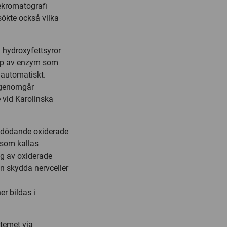
ekromatografi
ökte också vilka
 hydroxyfettsyror
jälp av enzym som
 automatiskt.
a genomgår
 vid Karolinska
lldödande oxiderade
 som kallas
ng av oxiderade
kan skydda nervceller
er bildas i
temet via