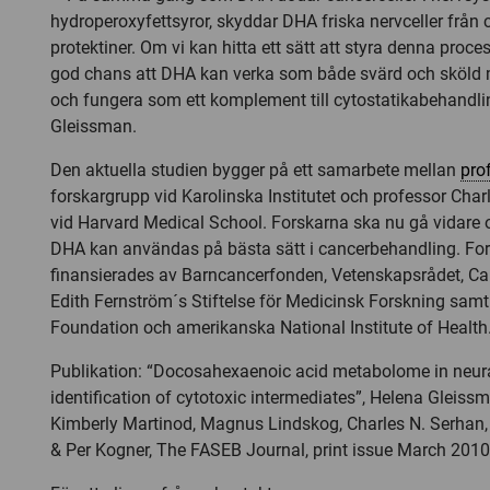
hydroperoxyfettsyror, skyddar DHA friska nervceller från 
protektiner. Om vi kan hitta ett sätt att styra denna proces
god chans att DHA kan verka som både svärd och sköld
och fungera som ett komplement till cytostatikabehandli
Gleissman.
Den aktuella studien bygger på ett samarbete mellan
pro
forskargrupp vid Karolinska Institutet och professor Cha
vid Harvard Medical School. Forskarna ska nu gå vidare
DHA kan användas på bästa sätt i cancerbehandling. Fo
finansierades av Barncancerfonden, Vetenskapsrådet, Ca
Edith Fernström´s Stiftelse för Medicinsk Forskning samt
Foundation och amerikanska National Institute of Health
Publikation: “Docosahexaenoic acid metabolome in neur
identification of cytotoxic intermediates”, Helena Gleiss
Kimberly Martinod, Magnus Lindskog, Charles N. Serhan
& Per Kogner, The FASEB Journal, print issue March 2010