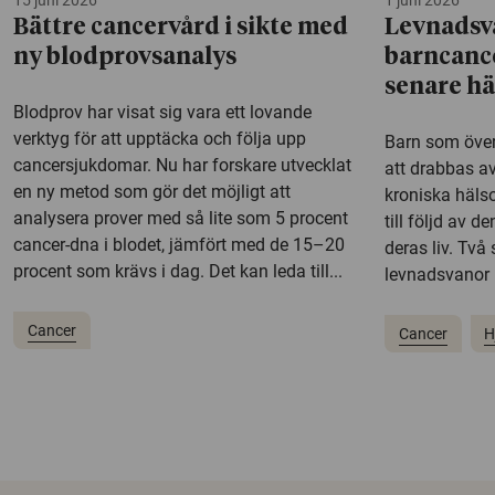
15 juni 2026
1 juni 2026
Bättre cancervård i sikte med
Levnadsv
ny blodprovsanalys
barncanc
senare h
Blodprov har visat sig vara ett lovande
verktyg för att upptäcka och följa upp
Barn som över
cancersjukdomar. Nu har forskare utvecklat
att drabbas a
en ny metod som gör det möjligt att
kroniska hälso
analysera prover med så lite som 5 procent
till följd av 
cancer-dna i blodet, jämfört med de 15–20
deras liv. Två
procent som krävs i dag. Det kan leda till...
levnadsvanor 
Cancer
Cancer
H