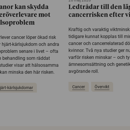
26 maj 2026
anor kan skydda
Ledtrådar till den lä
eröverlevare mot
cancerrisken efter v
älsoproblem
Kraftig och varaktig viktmins
tidigare kunnat kopplas till mi
lever cancer löper ökad risk
cancer och cancerrelaterad dö
v hjärt-kärlsjukdom och andra
kvinnor. Två nya studier ger nu 
problem senare i livet – ofta
varför risken minskar – och ty
den behandling som räddat
ämnesomsättning och genetik
 studier visar att hälsosamma
avgörande roll.
kan minska den här risken.
Cancer
Övervikt
järt-kärlsjukdomar