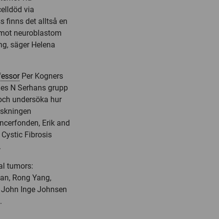
celldöd via
s finns det alltså en
 mot neuroblastom
ng, säger Helena
fessor
Per Kogners
rles N Serhans grupp
 och undersöka hur
rskningen
ncerfonden, Erik and
 Cystic Fibrosis
.
al tumors:
man, Rong Yang,
, John Inge Johnsen
.