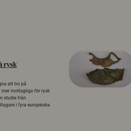
å rysk
na att tro på
a mer mottagliga för rysk
n studie från
tagare i fyra europeiska