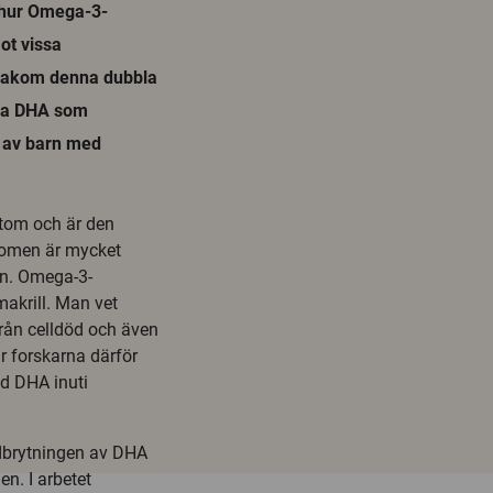
 hur Omega-3-
ot vissa
bakom denna dubbla
nda DHA som
g av barn med
stom och är den
domen är mycket
en. Omega-3-
makrill. Man vet
från celldöd och även
ar forskarna därför
ed DHA inuti
edbrytningen av DHA
n. I arbetet