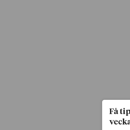
Få ti
vecka