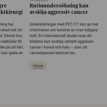
18 maj 2026
gre
Rutinundersökning kan
iktkirurgi
avslöja aggressiv cancer
kning har
Undersökningar med PET/CT kan ge mer
nskad risk för
information om tumörer än man tidigare
d, främst hos
trott. En internationell studie visar att
ledtrådar till
bilderna kan avslöja särskilt aggressiv
der på att kön,
cancer i huvud och hals – utan att
 kan spela en
vävnadsprover behöver tas.
Cancer