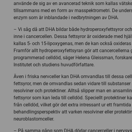
använde de sig av en avancerad teknik som kallas vätsk
tillsammans med en form av masspektrometri. De unders
enzym som är inblandade i nedbrytningen av DHA.
– Vi såg då att DHA bildar både hydroperoxyfettsyror och
inne i cancercellen. Dessa fettsyror är oxiderade med h
kallas 5- och 15-lipoxygenas, men de kan också oxideras
Framför allt hydroperoxyfettsyran gör att cancercellern
programmerad celldöd, säger Helena Gleissman, forskare
Institutet och studiens huvudförfattare.
Även i friska nervceller kan DHA omvandlas till dessa ce
fettsyror, men de omvandlas sedan vidare till substanser
resolviner och protektiner. Alltså slipper man en ansamli
fettsyror som kan leda till celldöd. Speciellt protektiner 
från celldöd, vilket gör det extra intressant ur ett framtida
behandlingsperspektiv att varken resolviner eller protektin
neuroblastomceller.
– På samma gång som DHA dödar cancerceller i nervsys