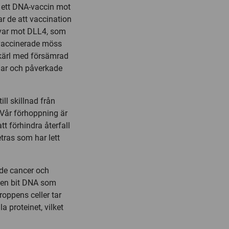
t ett DNA-vaccin mot
ar de att vaccination
svar mot DLL4, som
 vaccinerade möss
odkärl med försämrad
gar och påverkade
ill skillnad från
 Vår förhoppning är
t förhindra återfall
etras som har lett
åde cancer och
iten bit DNA som
roppens celler tar
a proteinet, vilket