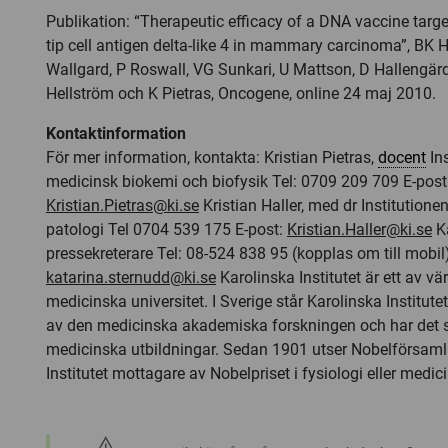
Publikation: “Therapeutic efficacy of a DNA vaccine targe
tip cell antigen delta-like 4 in mammary carcinoma”, BK Ha
Wallgard, P Roswall, VG Sunkari, U Mattson, D Hallengärd
Hellström och K Pietras, Oncogene, online 24 maj 2010.
Kontaktinformation
För mer information, kontakta: Kristian Pietras,
docent
Ins
medicinsk biokemi och biofysik Tel: 0709 209 709 E-post
Kristian.Pietras@ki.se
Kristian Haller, med dr Institutione
patologi Tel 0704 539 175 E-post:
Kristian.Haller@ki.se
Ka
pressekreterare Tel: 08-524 838 95 (kopplas om till mobil)
katarina.sternudd@ki.se
Karolinska Institutet är ett av v
medicinska universitet. I Sverige står Karolinska Institute
av den medicinska akademiska forskningen och har det s
medicinska utbildningar. Sedan 1901 utser Nobelförsaml
Institutet mottagare av Nobelpriset i fysiologi eller medici
warning