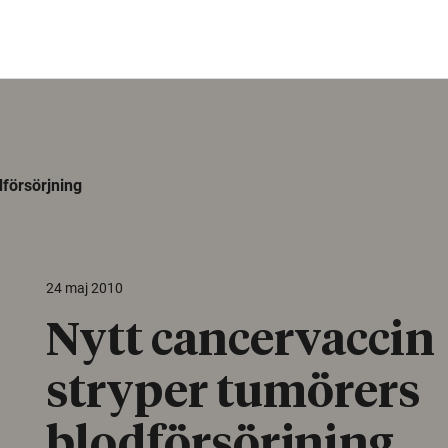
dförsörjning
24 maj 2010
Nytt cancervaccin
stryper tumörers
blodförsörjning