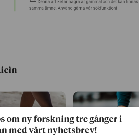
Denna artikel är några år gammal och det kan finnas
samma ämne. Använd gärna vår sökfunktion!
icin
ps om ny forskning tre gånger i
n med vårt nyhetsbrev!