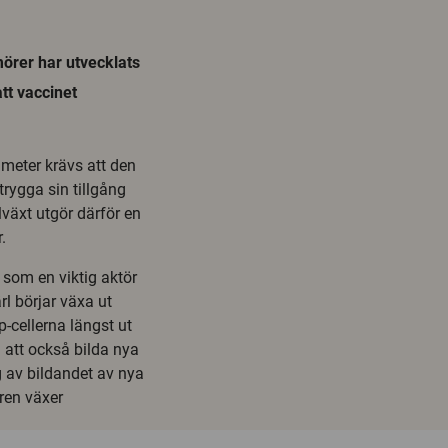
mörer har utvecklats
att vaccinet
imeter krävs att den
trygga sin tillgång
lväxt utgör därför en
.
) som en viktig aktör
rl börjar växa ut
p-cellerna längst ut
n att också bilda nya
g av bildandet av nya
ören växer