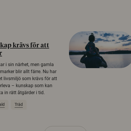
ap krävs för att
r
kar i sin närhet, men gamla
rker blir allt färre. Nu har
t livsmiljö som krävs för att
erleva – kunskap som kan
 in rätt åtgärder i tid.
ald
Träd