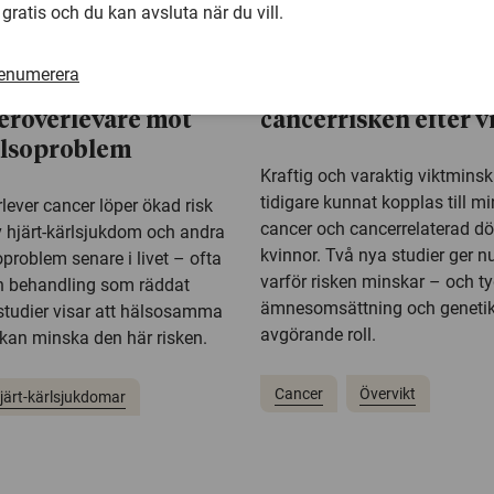
 gratis och du kan avsluta när du vill.
26 maj 2026
renumerera
anor kan skydda
Ledtrådar till den lä
eröverlevare mot
cancerrisken efter v
älsoproblem
Kraftig och varaktig viktmins
tidigare kunnat kopplas till mi
lever cancer löper ökad risk
cancer och cancerrelaterad dö
v hjärt-kärlsjukdom och andra
kvinnor. Två nya studier ger nu 
problem senare i livet – ofta
varför risken minskar – och ty
den behandling som räddat
ämnesomsättning och genetik
 studier visar att hälsosamma
avgörande roll.
kan minska den här risken.
Cancer
Övervikt
järt-kärlsjukdomar