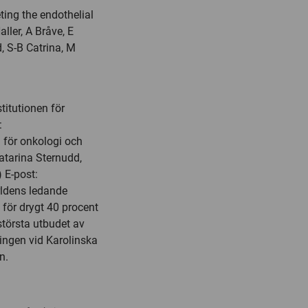
ting the endothelial
ller, A Bråve, E
, S-B Catrina, M
titutionen för
:
n för onkologi och
tarina Sternudd,
 E-post:
ärldens ledande
t för drygt 40 procent
törsta utbudet av
ingen vid Karolinska
n.