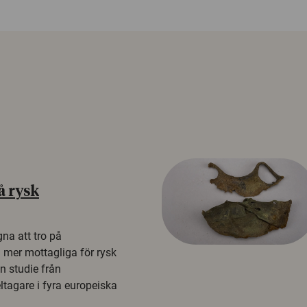
å rysk
na att tro på
a mer mottagliga för rysk
n studie från
tagare i fyra europeiska