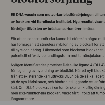
Ett DNA-vaccin som motverkar blodförsörjningen till tu
av forskare vid Karolinska Institutet. Nya resultat visar 
fördröjer tillväxten av bröstcancertumörer i möss.
För att en cancertumör ska kunna bli större än några mill
har förmågan att stimulera nybildning av blodkärl för att 
till syre och näring. Läkemedel som blockerar blodkärlstil
potentiellt effektiv behandlingsform mot tumörsjukdomar
Nyligen identifierades proteinet Delta-like ligand 4 (DLL4
för reglering av nybildning av blodkärl. När ett nytt blodkä
från ett existerande kärl uttrycks DLL4 på de så kallade ti
på de nya kärlskotten, och hindrar intilliggande celler frå
kärl. Om DLL4 blockeras i en tumör sker en kraftig öknin
men icke-funktionella blodkärl, vilket får till följd att tum
långsammare.