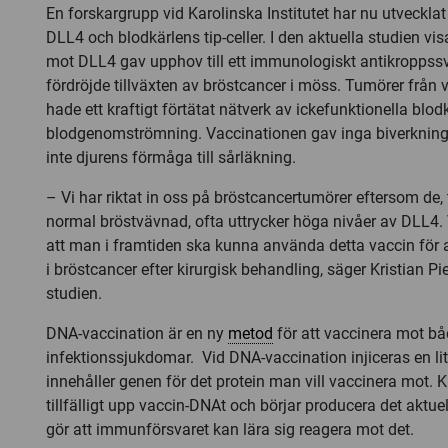
En forskargrupp vid Karolinska Institutet har nu utveckla
DLL4 och blodkärlens tip-celler. I den aktuella studien vis
mot DLL4 gav upphov till ett immunologiskt antikropps
fördröjde tillväxten av bröstcancer i möss. Tumörer från
hade ett kraftigt förtätat nätverk av ickefunktionella bl
blodgenomströmning. Vaccinationen gav inga biverknin
inte djurens förmåga till sårläkning.
– Vi har riktat in oss på bröstcancertumörer eftersom de, t
normal bröstvävnad, ofta uttrycker höga nivåer av DLL4.
att man i framtiden ska kunna använda detta vaccin för at
i bröstcancer efter kirurgisk behandling, säger Kristian Pi
studien.
DNA-vaccination är en ny
metod
för att vaccinera mot b
infektionssjukdomar. Vid DNA-vaccination injiceras en l
innehåller genen för det protein man vill vaccinera mot. K
tillfälligt upp vaccin-DNAt och börjar producera det aktuell
gör att immunförsvaret kan lära sig reagera mot det.