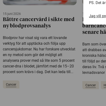
PS. Det är
15 juni 2026
1 juni 2026
Jag vill p
Bättre cancervård i sikte med
Levnadsv
ny blodprovsanalys
barncanc
senare h
Blodprov har visat sig vara ett lovande
verktyg för att upptäcka och följa upp
Barn som över
cancersjukdomar. Nu har forskare utvecklat
att drabbas a
en ny metod som gör det möjligt att
kroniska hälso
analysera prover med så lite som 5 procent
till följd av 
cancer-dna i blodet, jämfört med de 15–20
deras liv. Två
procent som krävs i dag. Det kan leda till...
levnadsvanor 
Cancer
Cancer
H