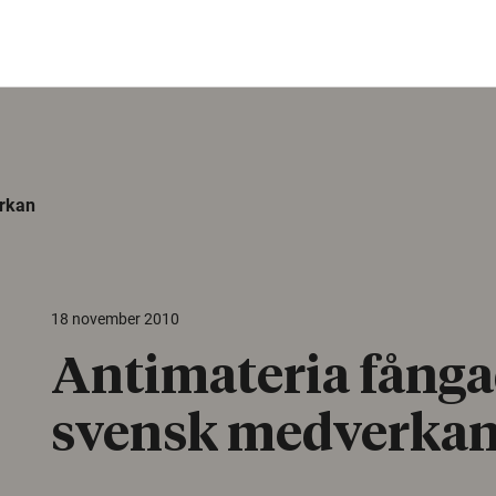
rkan
18 november 2010
Antimateria fång
svensk medverka