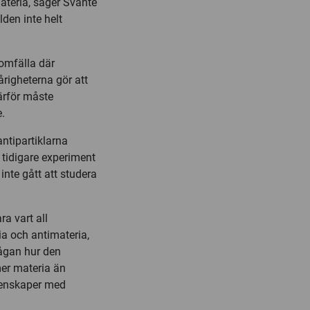
ateria, säger Svante
lden inte helt
tomfälla där
årigheterna gör att
ärför måste
.
antipartiklarna
 tidigare experiment
inte gått att studera
ra vart all
a och antimateria,
rågan hur den
mer materia än
genskaper med