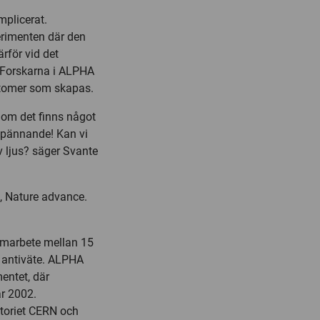
mplicerat.
perimenten där den
rför vid det
 Forskarna i ALPHA
iatomer som skapas.
e om det finns något
t spännande! Kan vi
v ljus? säger Svante
,
Nature advance.
amarbete mellan 15
a antiväte. ALPHA
entet, där
r 2002.
atoriet CERN och