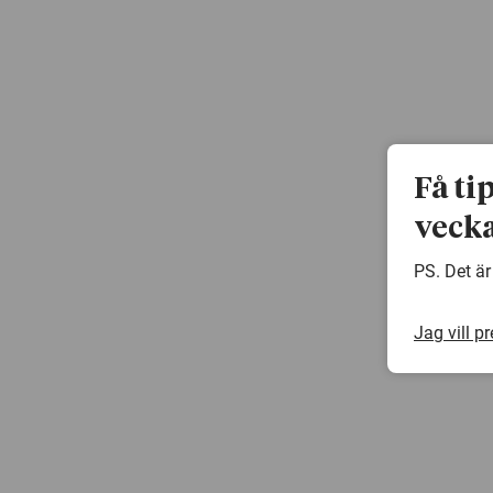
Få ti
vecka
PS. Det är
Jag vill p