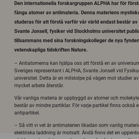
Den internationella forskargruppen ALPHA har för förs
fånga atomer av antimateria. Denna materiens mystiska
studeras för att förstå varför vår värld endast består av
Svante Jonsell, fysiker vid Stockholms universitet publi
tillsammans med sina forskningskolleger de nya fynde
vetenskapliga tidskriften Nature.
– Antiatomerna kan hjälpa oss att förstå en av universum
Sveriges representant i ALPHA, Svante Jonsell vid Fysi
universitet. Detta är en milstolpe på vägen mot studier a
mycket arbete återstår.
Vår vanliga materia är uppbyggd av atomer och molekyler,
består av mindre partiklar. För varje partikel finns också 
antipartikel.
– Så vitt vi vet är antimaterien likadan som vanlig mater
elektriska laddning är motsatt. Ändå finns det en uppenba