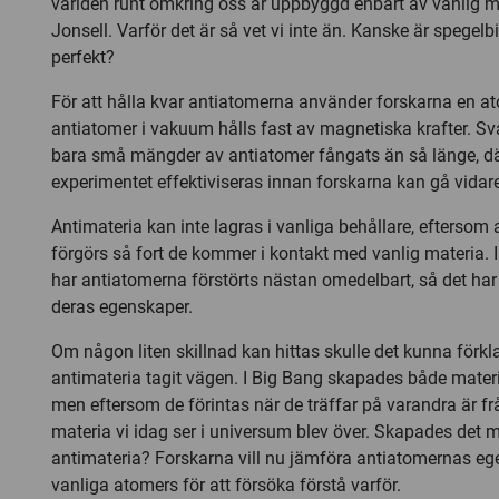
världen runt omkring oss är uppbyggd enbart av vanlig m
Jonsell. Varför det är så vet vi inte än. Kanske är spegelbi
perfekt?
För att hålla kvar antiatomerna använder forskarna en a
antiatomer i vakuum hålls fast av magnetiska krafter. Sv
bara små mängder av antiatomer fångats än så länge, d
experimentet effektiviseras innan forskarna kan gå vidare
Antimateria kan inte lagras i vanliga behållare, eftersom 
förgörs så fort de kommer i kontakt med vanlig materia. I
har antiatomerna förstörts nästan omedelbart, så det har 
deras egenskaper.
Om någon liten skillnad kan hittas skulle det kunna förkla
antimateria tagit vägen. I Big Bang skapades både materi
men eftersom de förintas när de träffar på varandra är f
materia vi idag ser i universum blev över. Skapades det 
antimateria? Forskarna vill nu jämföra antiatomernas e
vanliga atomers för att försöka förstå varför.