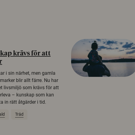
ap krävs för att
r
kar i sin närhet, men gamla
rker blir allt färre. Nu har
t livsmiljö som krävs för att
erleva – kunskap som kan
 in rätt åtgärder i tid.
ald
Träd