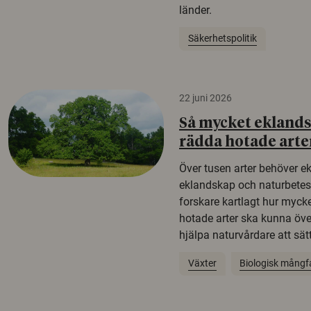
länder.
Säkerhetspolitik
22 juni 2026
Så mycket eklandsk
rädda hotade arte
Över tusen arter behöver e
eklandskap och naturbetesma
forskare kartlagt hur mycke
hotade arter ska kunna öv
hjälpa naturvårdare att sätta
Växter
Biologisk mångf