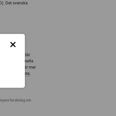
AD). Det svenska
å högsta nivå där
gionala, nationella
veckling. Här är mer
 inom
humaniora
,
 nyare forskning om