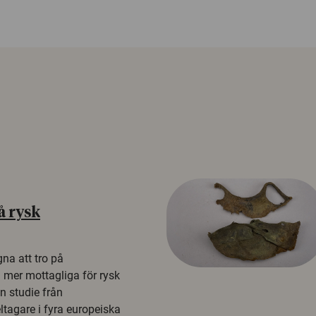
å rysk
na att tro på
a mer mottagliga för rysk
n studie från
tagare i fyra europeiska