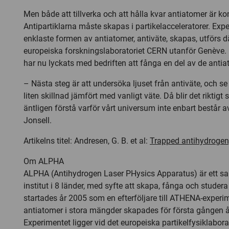
Men både att tillverka och att hålla kvar antiatomer är ko
Antipartiklarna måste skapas i partikelacceleratorer. Ex
enklaste formen av antiatomer, antiväte, skapas, utförs dä
europeiska forskningslaboratoriet CERN utanför Genève.
har nu lyckats med bedriften att fånga en del av de ant
– Nästa steg är att undersöka ljuset från antiväte, och s
liten skillnad jämfört med vanligt väte. Då blir det riktig
äntligen förstå varför vårt universum inte enbart består a
Jonsell.
Artikelns titel: Andresen, G. B. et al:
Trapped antihydrogen
Om ALPHA
ALPHA (Antihydrogen Laser PHysics Apparatus) är ett s
institut i 8 länder, med syfte att skapa, fånga och studer
startades år 2005 som en efterföljare till ATHENA-experim
antiatomer i stora mängder skapades för första gången å
Experimentet ligger vid det europeiska partikelfysiklabor