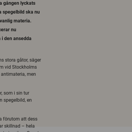
ta gången lyckats
 spegelbild ska nu
 vanlig materia.
cerar nu
n i den ansedda
s stora gåtor, säger
kum vid Stockholms
v antimateria, men
 som i sin tur
en spegelbild, en
ia förutom att dess
r skillnad – hela