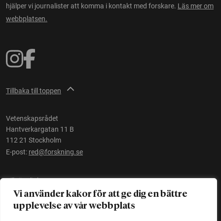
hjälper vi journalister att komma i kontakt med forskare.
Läs mer om
webbplatsen.
Tillbaka till toppen
Vetenskapsrådet
Hantverkargatan 11 B
112 21 Stockholm
E-post:
red@forskning.se
Tillgänglighet
Vi använder kakor för att ge dig en bättre
upplevelse av vår webbplats
Ett initiativ av
Vetenskapsrådet