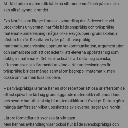
Att få studera matematik både på sitt modersmål och på svenska
kan alltså gynna lärandet.
Eva Norén, som lägger fram sin avhandling den 3 december vid
Stockholms universitet, har följt både enspråkig och tvåspråkig
matematikundervisning i några olika elevgrupper i grundskolan, i
nästan fem år. Resultaten tyder på att tvåspråkig
matematikundervisning uppmuntrar kommunikation, argumentation
och samarbete och att det leder till att eleverna uppfattar sig som
duktiga i matematik. Det leder också till att de lär sig svenska,
eftersom svenska läromedel används. När undervisningen är
tvåspråkig blir det många samtal om begrepp i matematik, men
också om hur man lösa problem.
– De tvåspråkiga lärarna har en stor repertoar att ösa ur eftersom de
oftast själva har lärt sig grundläggande matematik i ett annat land
och senare har utbildat sig till matematiklärare i Sverige. De kan göra
många jämförelser, vilket uppskattas av eleverna, säger Eva Norén.
Lärare förmedlar att svenska är viktigast
Men hennes avhandling visar också hur både svenskspråkiga och