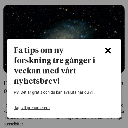
Få tips om ny
forskning tre gånger i
veckan med vårt
nyhetsbrev!
Framsteg i matematik kan ge ny kunskap
om universums gåtor
PS. Det är gratis och du kan avsluta när du vill.
Forskare har länge försökt förena Einsteins teori för gravitation med
Jag vill prenumerera
kvantmekanik, vilket skulle kunna ge kunskap om bland annat svarta
hål och universums födelse. Forskning från Chalmers kan ge viktiga
pusselbitar.