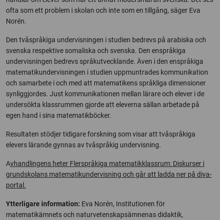
ofta som ett problem i skolan och inte som en tillgång, säger Eva
Norén.
Den tvåspråkiga undervisningen i studien bedrevs på arabiska och
svenska respektive somaliska och svenska. Den enspråkiga
undervisningen bedrevs språkutvecklande. Även i den enspråkiga
matematikundervisningen i studien uppmuntrades kommunikation
och samarbete i och med att matematikens språkliga dimensioner
synliggjordes. Just kommunikationen mellan lärare och elever i de
undersökta klassrummen gjorde att eleverna sällan arbetade på
egen hand i sina matematikböcker.
Resultaten stödjer tidigare forskning som visar att tvåspråkiga
elevers lärande gynnas av tvåspråkig undervisning.
A
vhandlingens heter Flerspråkiga matematikklassrum: Diskurser i
grundskolans matematikundervisning och går att ladda ner på diva-
portal.
Ytterligare information:
Eva Norén, Institutionen för
matematikämnets och naturvetenskapsämnenas didaktik,