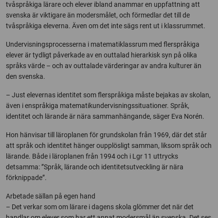
tvåspråkiga lärare och elever ibland anammar en uppfattning att
svenska är viktigare än modersmålet, och förmedlar det till de
tvåspråkiga eleverna. Även om det inte sägs rent ut i klassrummet.
Undervisningsprocesserna i matematiklassrum med flerspråkiga
elever är tydligt påverkade av en outtalad hierarkisk syn på olika
språks värde – och av outtalade värderingar av andra kulturer än
den svenska.
– Just elevernas identitet som flerspråkiga måste bejakas av skolan,
även i enspråkiga matematikundervisningssituationer. Språk,
identitet och lärande är nära sammanhängande, säger Eva Norén.
Hon hänvisar till läroplanen för grundskolan från 1969, där det står
att språk och identitet hänger oupplösligt samman, liksom språk och
lärande. Både i läroplanen från 1994 och i Lgr 11 uttrycks
detsamma: ”Språk, lärande och identitetsutveckling är nära
förknippade”.
Arbetade sällan på egen hand
– Det verkar som om lärare i dagens skola glömmer det när det
handlar om elever som har ett annat modersmål än svenska. Det ses