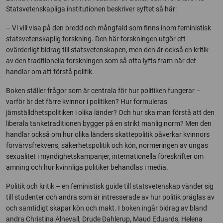
Statsvetenskapliga institutionen beskriver syftet så här:
– Vi vill visa på den bredd och mångfald som finns inom feministisk
statsvetenskaplig forskning. Den här forskningen utgör ett
ovärderligt bidrag till statsvetenskapen, men den är också en kritik
av den traditionella forskningen som så ofta lyfts fram när det
handlar om att förstå politik.
Boken ställer frågor som är centrala för hur politiken fungerar –
varför är det färre kvinnor i politiken? Hur formuleras
jämställdhetspolitiken i olika länder? Och hur ska man förstå att den
liberala tanketraditionen bygger på en strikt manlig norm? Men den
handlar också om hur olika länders skattepolitik påverkar kvinnors
förvärvsfrekvens, säkerhetspolitik och kön, normeringen av ungas
sexualitet i myndighetskampanjer, internationella föreskrifter om
amning och hur kvinnliga politiker behandlas i media.
Politik och kritik – en feministisk guide till statsvetenskap vänder sig
till studenter och andra som är intresserade av hur politik präglas av
och samtidigt skapar kön och makt. I boken ingår bidrag av bland
andra Christina Alnevall, Drude Dahlerup, Maud Eduards, Helena