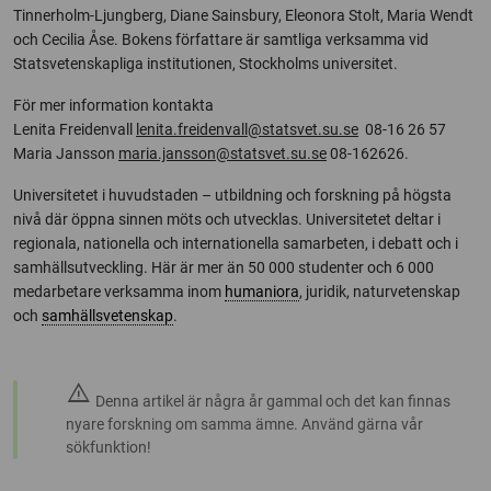
Tinnerholm-Ljungberg, Diane Sainsbury, Eleonora Stolt, Maria Wendt
och Cecilia Åse. Bokens författare är samtliga verksamma vid
Statsvetenskapliga institutionen, Stockholms universitet.
För mer information kontakta
Lenita Freidenvall
lenita.freidenvall@statsvet.su.se
08-16 26 57
Maria Jansson
maria.jansson@statsvet.su.se
08-162626.
Universitetet i huvudstaden – utbildning och forskning på högsta
nivå där öppna sinnen möts och utvecklas. Universitetet deltar i
regionala, nationella och internationella samarbeten, i debatt och i
samhällsutveckling. Här är mer än 50 000 studenter och 6 000
medarbetare verksamma inom
humaniora
, juridik, naturvetenskap
och
samhällsvetenskap
.
warning
Denna artikel är några år gammal och det kan finnas
nyare forskning om samma ämne. Använd gärna vår
sökfunktion!