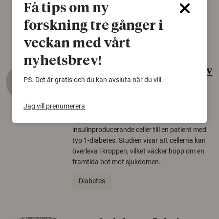
Få tips om ny
den senaste istiden.
forskning tre gånger i
Fåglar
Genetik
veckan med vårt
nyhetsbrev!
Nytt steg mot behandling av
PS. Det är gratis och du kan avsluta när du vill.
typ 1-diabetes
10 augusti 2026
Jag vill prenumerera
Forskare har transplanterat
insulinproducerande celler till en patient med
typ 1-diabetes. Studien visar att cellerna kan
överleva i kroppen, vilket väcker hopp om en
framtida bot mot sjukdomen.
Diabetes