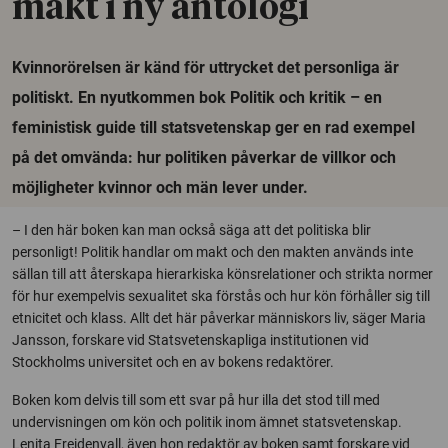
makt i ny antologi
Kvinnorörelsen är känd för uttrycket det personliga är
politiskt. En nyutkommen bok Politik och kritik – en
feministisk guide till statsvetenskap ger en rad exempel
på det omvända: hur politiken påverkar de villkor och
möjligheter kvinnor och män lever under.
– I den här boken kan man också säga att det politiska blir
personligt! Politik handlar om makt och den makten används inte
sällan till att återskapa hierarkiska könsrelationer och strikta normer
för hur exempelvis sexualitet ska förstås och hur kön förhåller sig till
etnicitet och klass. Allt det här påverkar människors liv, säger Maria
Jansson, forskare vid Statsvetenskapliga institutionen vid
Stockholms universitet och en av bokens redaktörer.
Boken kom delvis till som ett svar på hur illa det stod till med
undervisningen om kön och politik inom ämnet statsvetenskap.
Lenita Freidenvall, även hon redaktör av boken samt forskare vid