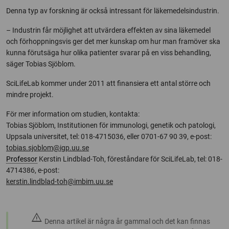
Denna typ av forskning är också intressant för läkemedelsindustrin.
– Industrin får möjlighet att utvärdera effekten av sina läkemedel
och förhoppningsvis ger det mer kunskap om hur man framöver ska
kunna förutsäga hur olika patienter svarar på en viss behandling,
säger Tobias Sjöblom.
SciLifeLab kommer under 2011 att finansiera ett antal större och
mindre projekt.
För mer information om studien, kontakta:
Tobias Sjöblom, Institutionen för immunologi, genetik och patologi,
Uppsala universitet, tel: 018-4715036, eller 0701-67 90 39, e-post:
tobias.sjoblom@igp.uu.se
Professor
Kerstin Lindblad-Toh, föreståndare för SciLifeLab, tel: 018-
4714386, e-post:
kerstin.lindblad-toh@imbim.uu.se
warning
Denna artikel är några år gammal och det kan finnas