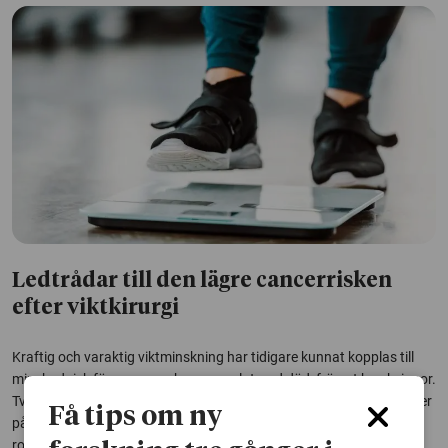
Ledtrådar till den lägre cancerrisken
efter viktkirurgi
Kraftig och varaktig viktminskning har tidigare kunnat kopplas till
minskad risk för cancer och cancerrelaterad död, främst hos kvinnor.
Två nya studier ger nu ledtrådar till varför risken minskar – och tyder
Få tips om ny
på att kön, ämnesomsättning och genetik kan spela en avgörande
roll.