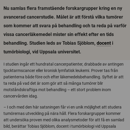
Nu samlas flera framstående forskargrupper kring en ny
avancerad cancerstudie. Målet är att förstå vilka tumörer
som kommer att svara på behandling och ta reda på varför
vissa cancerläkemedel mister sin effekt efter en tids
behandling. Studien leds av Tobias Sjöblom,
docent
i
tumörbiologi, vid Uppsala universitet.
I studien ingår ett hundratal cancerpatienter, drabbade av antingen
tjocktarmscancer eller kronisk lymfatisk leukemi. Prover tas från
patienterna både före och efter läkemedelsbehandling. Syftet är att
ta reda på vad det är som gör att så många tumörer blir
motståndskraftiga mot behandling – ett stort problem inom
cancervården idag.
– I och med den här satsningen får vi en unik möjlighet att studera
tumörernas utveckling på nära håll. Flera forskargrupper kommer
att undersöka proven med olika analysmetoder för att få en samlad
bild, berättar Tobias Sjöblom, docent i tumörbiologi vid Uppsala