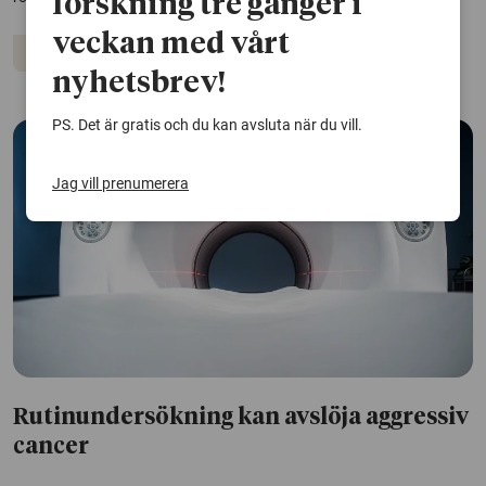
forskning tre gånger i
veckan med vårt
Cancer
Övervikt
nyhetsbrev!
PS. Det är gratis och du kan avsluta när du vill.
Jag vill prenumerera
Rutinundersökning kan avslöja aggressiv
cancer