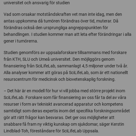
universitet och ansvarig för studien
Vad som orsakar motståndskraften vet man inte idag, men den
antas uppkomma då tumören förändras över tid, muterar. Då
förändras också den ursprungliga angreppspunkten för
behandlingen. I studien kommer man att leta efter förändringar i alla
gener i tumörerna.
Studien genomförs av uppsalaforskare tillsammans med forskare
från KTH, SLU och Umeå universitet. Den möjliggörs genom
finansiering från SciLifeLab, sammanlagt 4,5 miljoner under två år.
Alla analyser kommer att göras på SciLifeLab, som är ett nationellt
resurscentrum för medicinsk och biovetenskaplig forskning.
– Det här är en modell för hur vi vill jobba med större projekt inom
SciLifeLab. Forskare som får finansiering av oss får ta del av våra
resurser i form av tekniskt avancerad apparatur och kompetens
samtidigt som deras expertis inom det specifika forskningsområdet
gör att rätt frågor kan besvaras. Det ger oss möjligheter att
snabbare få fram ny viktig kunskap om sjukdomar, säger Kerstin
Lindblad-Toh, föreståndare för SciLifeLab Uppsala.