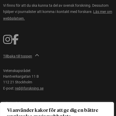
Vi finns för att du ska kunna ta del av svensk forskning. Dessutom
hjälper vi journalister att komma i kontakt med forskare.
Läs mer om
webbplatsen.
Tillbaka till toppen
Vetenskapsrådet
Hantverkargatan 11 B
112 21 Stockholm
E-post:
red@forskning.se
Tillgänglighet
Vi använder kakor för att ge dig en bättre