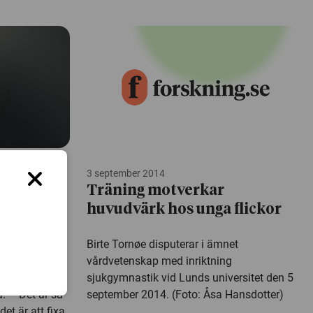
3 september 2014
or ger
Träning motverkar
huvudvärk hos unga flickor
sen är en
Birte Tornøe disputerar i ämnet
rk och
vårdvetenskap med inriktning
forskaren i
sjukgymnastik vid Lunds universitet den 5
. – Det är så
september 2014. (Foto: Åsa Hansdotter)
et är att fixa