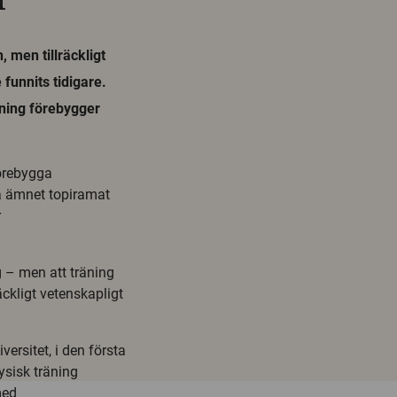
 men tillräckligt
 funnits tidigare.
äning förebygger
örebygga
å ämnet topiramat
r
 – men att träning
räckligt vetenskapligt
ersitet, i den första
ysisk träning
med