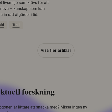
t livsmiljö som krävs för att
erleva – kunskap som kan
 in rätt åtgärder i tid.
ald
Träd
Visa fler artiklar
ktuell forskning
i ögonen är lättare att snacka med? Missa ingen ny