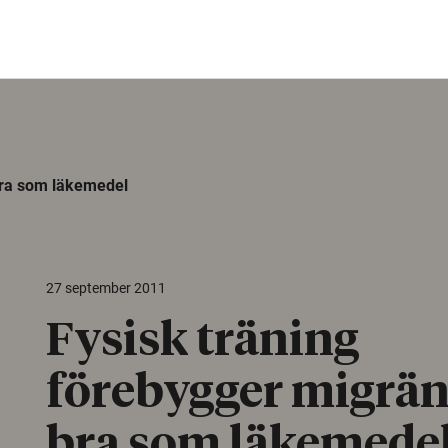
bra som läkemedel
27 september 2011
Fysisk träning
förebygger migrän
bra som läkemede