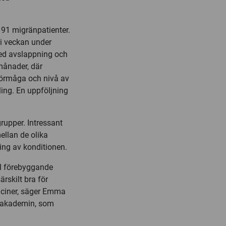
k 91 migränpatienter.
 i veckan under
med avslappning och
 månader, där
sförmåga och nivå av
ling. En uppföljning
grupper. Intressant
ellan de olika
ng av konditionen.
ill förebyggande
skilt bra för
diciner, säger Emma
 akademin, som