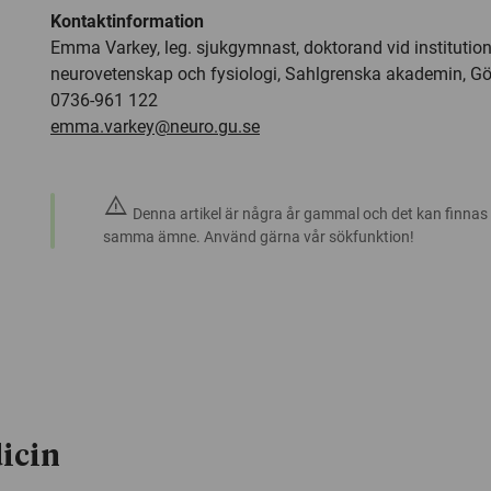
Kontaktinformation
Emma Varkey, leg. sjukgymnast, doktorand vid institution
neurovetenskap och fysiologi, Sahlgrenska akademin, Göt
0736-961 122
emma.varkey@neuro.gu.se
warning
Denna artikel är några år gammal och det kan finnas
samma ämne. Använd gärna vår sökfunktion!
icin