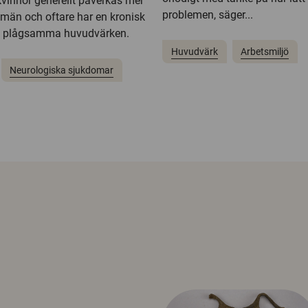
kvinnor generellt påverkas mer
problemen, säger...
 män och oftare har en kronisk
en plågsamma huvudvärken.
Huvudvärk
Arbetsmiljö
Neurologiska sjukdomar