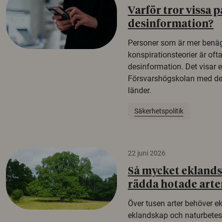
Varför tror vissa p
desinformation?
Personer som är mer benäg
konspirationsteorier är oft
desinformation. Det visar e
Försvarshögskolan med del
länder.
Säkerhetspolitik
22 juni 2026
Så mycket eklandsk
rädda hotade arte
Över tusen arter behöver e
eklandskap och naturbetesma