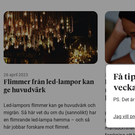
26 april 2023
22 december 2
Få ti
Flimmer från led-lampor kan
Huvudvär
vecka
ge huvudvärk
män visar
hårdare
PS. Det är
Led-lampors flimmer kan ge huvudvärk och
migrän. Så här vet du om du (sannolikt) har
Klusterhuvudvä
Jag vill p
en flimrande led-lampa hemma – och så
huvudvärk, ha
här jobbar forskare mot flimret.
mansdominera