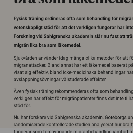
Fysisk träning ordineras ofta som behandling för migrän,
vetenskapligt stöd för att det verkligen fungerar har inte
Forskning vid Sahlgrenska akademin slår nu fast att tr
migrän lika bra som läkemedel.
Sjukvården använder idag många olika metoder för att f
migränattacker. Bland annat har ett läkemedel baserat p
visat sig effektiv, bland icke-medicinska behandlingar ha
avslappningsövningar välstuderade effekter.
Även fysisk träning rekommenderas ofta som behandling
verkligen har effekt för migränpatienter finns det inte till
stöd för.
Nu har forskare vid Sahlgrenska akademin, Göteborgs univ
randomiserade kontrollerade studien analyserat hur bra f
fungerar som förebyggande migränbehandling jämfört 