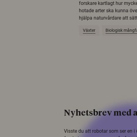
forskare kartlagt hur mycke
hotade arter ska kunna öv
hjälpa naturvårdare att sätta
Växter
Biologisk mångf
Nyhetsbrev med a
Visste du att robotar som ser en 