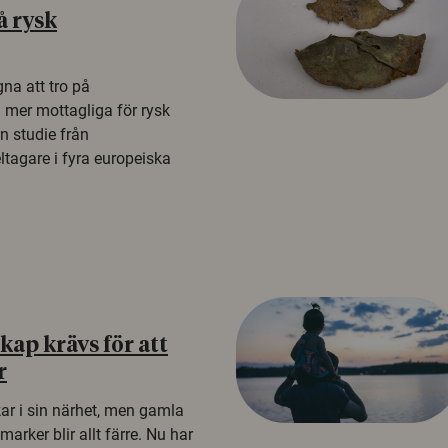
å rysk
na att tro på
a mer mottagliga för rysk
n studie från
tagare i fyra europeiska
ap krävs för att
r
kar i sin närhet, men gamla
rker blir allt färre. Nu har