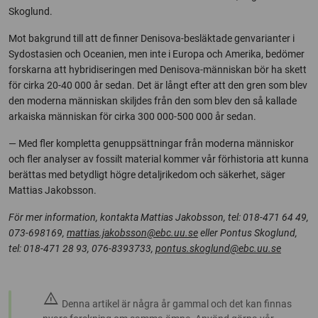
Skoglund.
Mot bakgrund till att de finner Denisova-besläktade genvarianter i
Sydostasien och Oceanien, men inte i Europa och Amerika, bedömer
forskarna att hybridiseringen med Denisova-människan bör ha skett
för cirka 20-40 000 år sedan. Det är långt efter att den gren som blev
den moderna människan skiljdes från den som blev den så kallade
arkaiska människan för cirka 300 000-500 000 år sedan.
— Med fler kompletta genuppsättningar från moderna människor
och fler analyser av fossilt material kommer vår förhistoria att kunna
berättas med betydligt högre detaljrikedom och säkerhet, säger
Mattias Jakobsson.
För mer information, kontakta Mattias Jakobsson, tel: 018-471 64 49,
073-698169,
mattias.jakobsson@ebc.uu.se
eller Pontus Skoglund,
tel: 018-471 28 93, 076-8393733,
pontus.skoglund@ebc.uu.se
warning
Denna artikel är några år gammal och det kan finnas