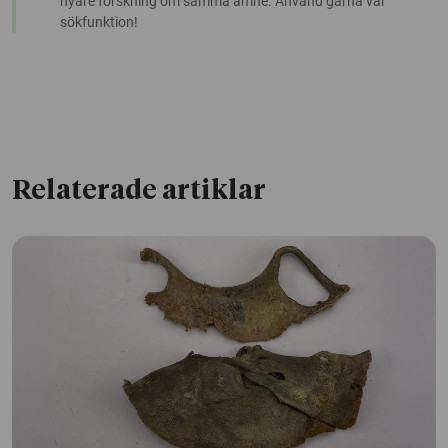
nyare forskning om samma ämne. Använd gärna vår
sökfunktion!
Relaterade artiklar