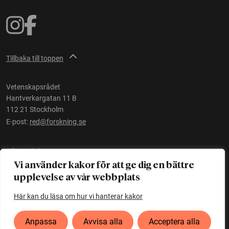
Tillbaka till toppen
Vetenskapsrådet
Hantverkargatan 11 B
112 21 Stockholm
E-post:
red@forskning.se
Tillgänglighet
Vi använder kakor för att ge dig en bättre
upplevelse av vår webbplats
Ett initiativ av
Vetenskapsrådet
Här kan du läsa om hur vi hanterar kakor
Anpassa
Avvisa alla
Acceptera alla