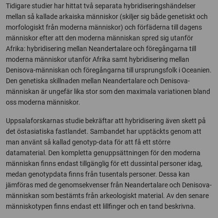
Tidigare studier har hittat två separata hybridiseringshändelser
mellan så kallade arkaiska människor (skiljer sig både genetiskt och
morfologiskt från moderna människor) och förfäderna till dagens
människor efter att den moderna människan spred sig utanför
Afrika: hybridisering mellan Neandertalare och föregångarna till
moderna människor utanför Afrika samt hybridisering mellan
Denisova-människan och föregångarna till ursprungsfolk i Oceanien.
Den genetiska skillnaden mellan Neandertalare och Denisova-
människan är ungefär lika stor som den maximala variationen bland
oss moderna människor.
Uppsalaforskarnas studie bekräftar att hybridisering även skett på
det östasiatiska fastlandet. Sambandet har upptäckts genom att
man använt så kallad genotyp-data för att få ett större
datamaterial. Den kompletta genuppsättningen för den moderna
människan finns endast tillgänglig för ett dussintal personer idag,
medan genotypdata finns från tusentals personer. Dessa kan
jämföras med de genomsekvenser från Neandertalare och Denisova-
människan som bestämts från arkeologiskt material. Av den senare
människotypen finns endast ett lillfinger och en tand beskrivna.