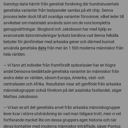
Genotyp-data härrör från genetisk forskning där hundratusentals
genetiska varianter från testpaneler samlas på ett chip. Denna
process leder dock till att ovanliga varianter försvinner, vilket leder till
avvikelser om materialet används som om de vore kompletta
genuppsättningar. Skoglund och Jakobsson har med hjälp av
avancerade datorsimuleringar lyckats beräkna vad denna felkälla
betyder för jämförelser med arkaiska gener och därmed kunnat
använda genetiska
data
från mer än 1 500 moderna människor från
hela världen.
— Vi fann att individer från framförallt sydostasien har en högre
andel Denisova-besläktade genetiska varianter än människor från
andra delar av världen, såsom Europa, Amerika, väst- och
centralasien och Afrika. Resultaten visar att genflöde från arkaiska
människogrupper också förekom på det asiatiska fastlandet, säger
Mattias Jakobsson.
— Vi kan se att det genetiska arvet från arkaiska människogrupper
lever kvar i större utsträckning än vad man tidigare trott, men vi vet
fortfarande mycket lite om dessa gruppers egen historia och när
deras kontakter med moderna människor inträffade, säger Pontus