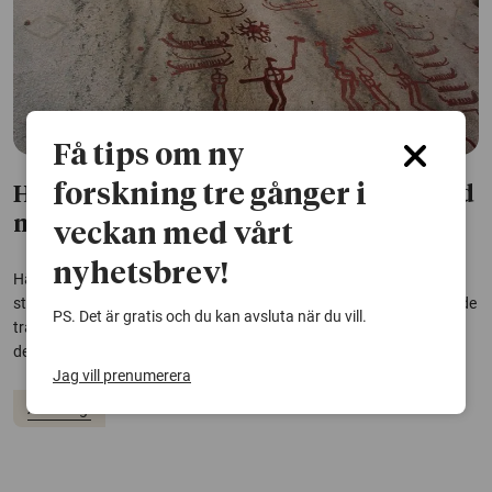
Få tips om ny
forskning tre gånger i
Hällristningarna styrdes av mästare med
makt
veckan med vårt
nyhetsbrev!
Hällristningarna i Bohuslän var mer än konst – de tycks ha varit
strikt kontrollerade av mästare som lärde ut hantverket och formade
PS. Det är gratis och du kan avsluta när du vill.
traditionerna. En avhandling vid Göteborgs universitet visar hur
dessa ristare aktivt påverkade både ritualer och socialt liv.
Jag vill prenumerera
Arkeologi