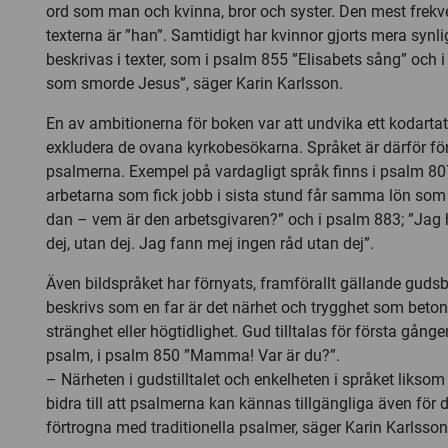
ord som man och kvinna, bror och syster. Den mest frek
texterna är ”han”. Samtidigt har kvinnor gjorts mera synl
beskrivas i texter, som i psalm 855 ”Elisabets sång” och
som smorde Jesus”, säger Karin Karlsson.
En av ambitionerna för boken var att undvika ett kodart
exkludera de ovana kyrkobesökarna. Språket är därför för
psalmerna. Exempel på vardagligt språk finns i psalm 80
arbetarna som fick jobb i sista stund får samma lön som 
dan – vem är den arbetsgivaren?” och i psalm 883; ”Jag hi
dej, utan dej. Jag fann mej ingen råd utan dej”.
Även bildspråket har förnyats, framförallt gällande gudsb
beskrivs som en far är det närhet och trygghet som beton
stränghet eller högtidlighet. Gud tilltalas för första gån
psalm, i psalm 850 ”Mamma! Var är du?”.
– Närheten i gudstilltalet och enkelheten i språket likso
bidra till att psalmerna kan kännas tillgängliga även för
förtrogna med traditionella psalmer, säger Karin Karlsson