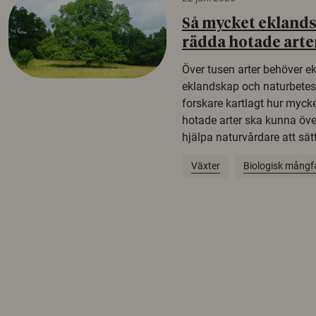
Så mycket eklandsk
rädda hotade arte
Över tusen arter behöver e
eklandskap och naturbetesma
forskare kartlagt hur mycke
hotade arter ska kunna öv
hjälpa naturvårdare att sätta
Växter
Biologisk mångf