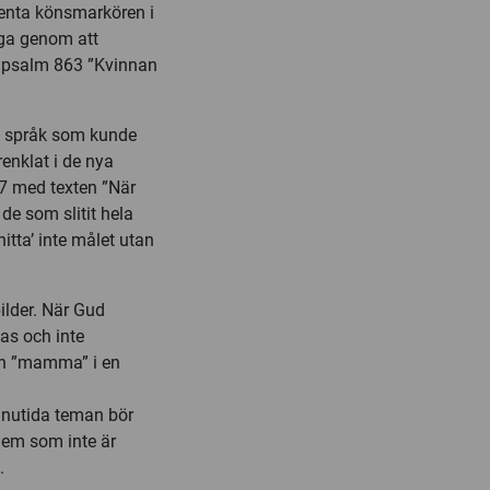
venta könsmarkören i
iga genom att
 i psalm 863 ”Kvinnan
at språk som kunde
enklat i de nya
7 med texten ”När
de som slitit hela
tta’ inte målet utan
ilder. När Gud
as och inte
gen ”mamma” i en
m nutida teman bör
 dem som inte är
.