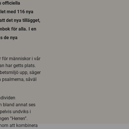
officiella
alet med 116 nya
t det nya tillägget,
bok för alla. I en
ks de nya
 för människor i vår
n har getts plats.
betsmiljö upp, säger
a psalmerna, såväl
ndividen
kan bland annat ses
elvis undviks i
gen ”Herren”.
enom att kombinera