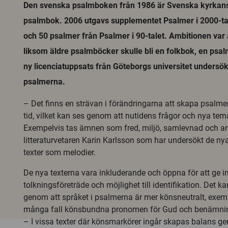
Den svenska psalmboken från 1986 är Svenska kyrkans 
psalmbok. 2006 utgavs supplementet Psalmer i 2000-t
och 50 psalmer från Psalmer i 90-talet. Ambitionen var at
liksom äldre psalmböcker skulle bli en folkbok, en psalm
ny licenciatuppsats från Göteborgs universitet undersö
psalmerna.
– Det finns en strävan i förändringarna att skapa psalmer
tid, vilket kan ses genom att nutidens frågor och nya tema
Exempelvis tas ämnen som fred, miljö, samlevnad och ar
litteraturvetaren Karin Karlsson som har undersökt de ny
texter som melodier.
De nya texterna vara inkluderande och öppna för att ge i
tolkningsföreträde och möjlighet till identifikation. Det 
genom att språket i psalmerna är mer könsneutralt, exemp
många fall könsbundna pronomen för Gud och benämnin
– I vissa texter där könsmarkörer ingår skapas balans g