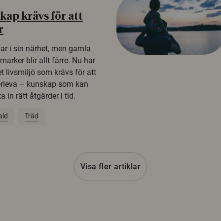
ap krävs för att
r
kar i sin närhet, men gamla
rker blir allt färre. Nu har
t livsmiljö som krävs för att
erleva – kunskap som kan
 in rätt åtgärder i tid.
ald
Träd
Visa fler artiklar