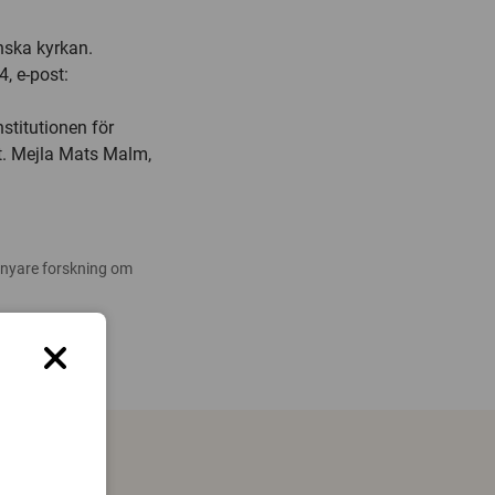
nska kyrkan.
, e-post:
stitutionen för
tet. Mejla Mats Malm,
 nyare forskning om