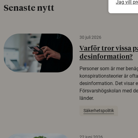
Jag vill p
Senaste nytt
30 juli 2026
Varför tror vissa p
desinformation?
Personer som är mer benäg
konspirationsteorier är oft
desinformation. Det visar e
Försvarshögskolan med del
länder.
Säkerhetspolitik
22 juni 2026