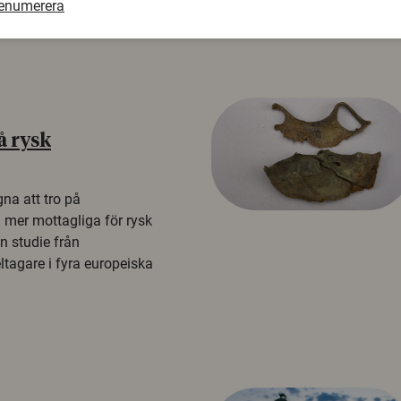
renumerera
å rysk
na att tro på
a mer mottagliga för rysk
n studie från
tagare i fyra europeiska