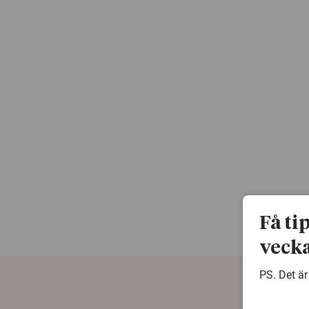
Få ti
vecka
PS. Det är