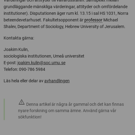
Värderingar och attityder till välfärdsstaten: Samspelet mellan
grundläggande mänskliga värderingar, attityder och omfördelande
institutioner). Disputationen äger rum kl. 13.15 i sal HS 1031, Norra
beteendevetarhuset. Fakultetsopponent är
professor
Michael
Shalev, Department of Sociology, Hebrew University of Jerusalem.
Kontakta gärna:
Joakim Kulin,
sociologiska institutionen, Umeå universitet
E-post:
joakim.kulin@soc.umu.se
Telefon: 090-786 5984
Läs hela eller delar av
avhandlingen
warning
Denna artikel är några år gammal och det kan finnas
nyare forskning om samma ämne. Använd gärna vår
sökfunktion!