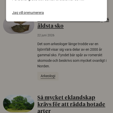
Jag vill prenumerera
Gammalt skinn var Sveriges
äldsta sko
22 juni 2026
Det som arkeologer länge trodde var en
björnfäll visar sig vara delar av en 2000 år
gammal sko. Fyndet bär spår av romerskt
skomode och beskrivs som mycket ovanligt i
Norden.
Arkeologi
Så mycket eklandskap
krävs för att rädda hotade
arter