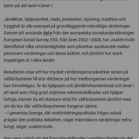
beror på det land vi lever i.
Jämlikhet, hjälpsamhet, makt, prestation, njutning, tradition och
trygghet är alla exempel på grundläggande mänskliga värderingar.
Genom att använda
data
från den europeiska socialundersökningen
European Social Survey, ESS, från åren 2002–2008, har Joakim Kulin
identifierat vilka omständigheter som påverkar sambandet mellan
personers värderingar och deras åsikter, och jämfört hur stark
kopplingen är i olika länder.
Resultaten visar att hur mycket värderingarna påverkar synen på
välfärdsstaten till stor del beror på hur medborgarnas värderingar
kan förverkligas. Är du hjälpsam och jämlikhetsorienterad och lever i
ett land som i hög grad utjämnar inkomstskillnader och hjälper
fattiga, känner du ett starkare stöd för välfärdsstaten jämfört med
om du bor där välfärdssystemen fungerar sämre.
– I generösa Sverige, där omfördelningspolitiska frågor också
präglar den politiska debatten, väger människors värderingar extra
tungt, säger Joakim Kulin.
Han visar också att det finns klasskillnader i samtliga länder när det