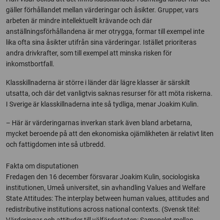
gäller förhållandet mellan värderingar och åsikter. Grupper, vars
arbeten är mindre intellektuellt krävande och där
anställningsförhållandena är mer otrygga, formar till exempel inte
lika ofta sina åsikter utifrån sina värderingar. Istället prioriteras
andra drivkrafter, som till exempel att minska risken för
inkomstbortfall.
Klasskillnaderna är större i länder där lägre klasser är särskilt
utsatta, och där det vanligtvis saknas resurser för att möta riskerna.
I Sverige är klasskillnaderna inte så tydliga, menar Joakim Kulin.
– Här är värderingarnas inverkan stark även bland arbetarna,
mycket beroende på att den ekonomiska ojämlikheten är relativt liten
och fattigdomen inte så utbredd.
Fakta om disputationen
Fredagen den 16 december försvarar Joakim Kulin, sociologiska
institutionen, Umeå universitet, sin avhandling Values and Welfare
State Attitudes: The interplay between human values, attitudes and
redistributive institutions across national contexts. (Svensk titel: