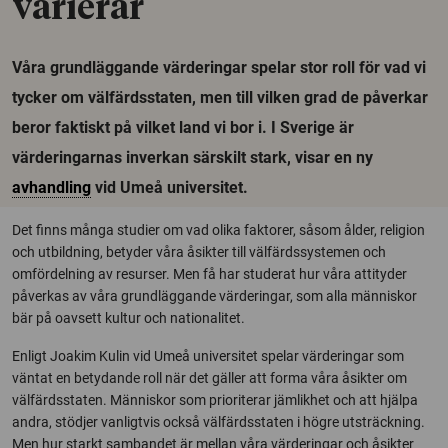
varierar
Våra grundläggande värderingar spelar stor roll för vad vi
tycker om välfärdsstaten, men till vilken grad de påverkar
beror faktiskt på vilket land vi bor i. I Sverige är
värderingarnas inverkan särskilt stark, visar en ny
avhandling
vid Umeå universitet.
Det finns många studier om vad olika faktorer, såsom ålder, religion
och utbildning, betyder våra åsikter till välfärdssystemen och
omfördelning av resurser. Men få har studerat hur våra attityder
påverkas av våra grundläggande värderingar, som alla människor
bär på oavsett kultur och nationalitet.
Enligt Joakim Kulin vid Umeå universitet spelar värderingar som
väntat en betydande roll när det gäller att forma våra åsikter om
välfärdsstaten. Människor som prioriterar jämlikhet och att hjälpa
andra, stödjer vanligtvis också välfärdsstaten i högre utsträckning.
Men hur starkt sambandet är mellan våra värderingar och åsikter