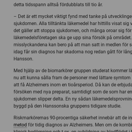
detta tidsspann alltså fördubblats till tio år.
– Det är ett mycket viktigt fynd med tanke på utvecklin
sjukdomen. Alla tilltänkta läkemedel har hittills visat sig
det gäller att stoppa sjukdomen, och många oroar sig för 
läkemedelsföretagen ska ge upp sina försök på området
misslyckandena kan bero på att man satt in medlen för s
idag får sin diagnos har skadorna nog redan gått för lång
Hansson.
Med hjälp av de biomarkörer gruppen studerat kommer 
nu att kunna sålla fram de personer med lättare symtom 
att få Alzheimers inom en tioårsperiod. Då kan de erbjudas
försöken med nya preparat, samtidigt som de som har en l
sjukdomen slipper delta. En ny sådan läkemedelsprovning
byggd på den Hanssonska gruppens tidigare studie.
Riskmarkörernas 90-procentiga säkerhet innebär att de i
metod
för tidig diagnos av Alzheimers. Men om de komb
klinisk bedömning och t.ex. en avbildning av blodflödet i