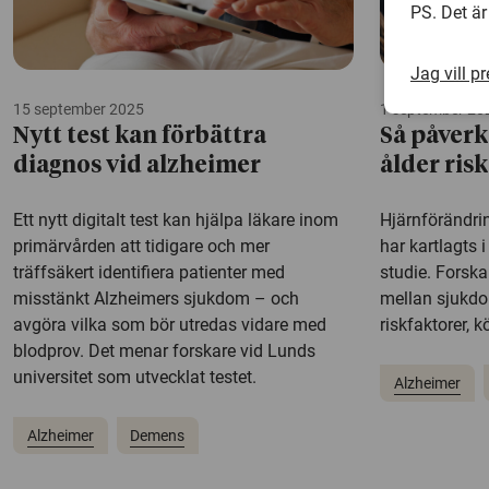
PS. Det är
Jag vill p
15 september 2025
1 september 20
Nytt test kan förbättra
Så påverk
diagnos vid alzheimer
ålder ris
Ett nytt digitalt test kan hjälpa läkare inom
Hjärnförändri
primärvården att tidigare och mer
har kartlagts 
träffsäkert identifiera patienter med
studie. Forsk
misstänkt Alzheimers sjukdom – och
mellan sjukd
avgöra vilka som bör utredas vidare med
riskfaktorer, k
blodprov. Det menar forskare vid Lunds
universitet som utvecklat testet.
Alzheimer
Alzheimer
Demens