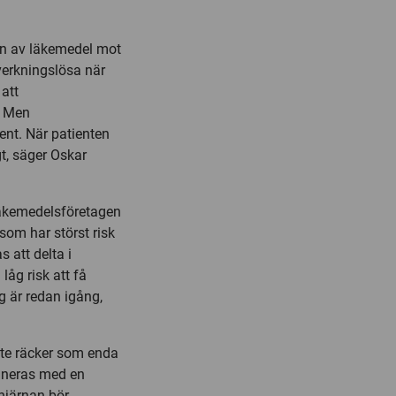
gen av läkemedel mot
 verkningslösa när
att
. Men
ent. När patienten
t, säger Oskar
läkemedelsföretagen
som har störst risk
 att delta i
åg risk att få
 är redan igång,
nte räcker som enda
ineras med en
 hjärnan bör