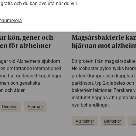
 gratis och du kan avsluta när du vill.
renumerera
25
17 juni 2025
ar kön, gener och
Magsårsbakterie ka
ken för alzheimer
hjärnan mot alzhei
ngar vid Alzheimers sjukdom
Ett protein från magsårsbakte
i en omfattande internationell
Helicobacter pylori tycks bro
arna har undersökt kopplingar
proteinklumpar som kopplas ti
omen och genetiska
parkinson, typ 2-diabetes och
ön och ålder.
bakterieinfektioner. Forskare 
institutet hoppas att upptäckte
nya behandlingar.
Demens
Hjärnan
Alzheimer
Bakterier
Hj