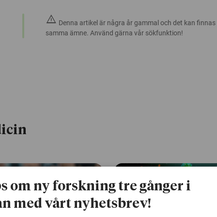
warning
Denna artikel är några år gammal och det kan finnas
samma ämne. Använd gärna vår sökfunktion!
icin
ps om ny forskning tre gånger i
n med vårt nyhetsbrev!