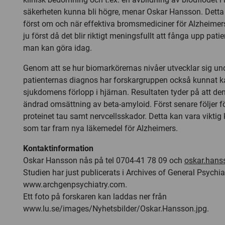
säkerheten kunna bli högre, menar Oskar Hansson. Detta b
först om och när effektiva bromsmediciner för Alzheimers
ju först då det blir riktigt meningsfullt att fånga upp pati
man kan göra idag.
Genom att se hur biomarkörernas nivåer utvecklar sig und
patienternas diagnos har forskargruppen också kunnat k
sjukdomens förlopp i hjärnan. Resultaten tyder på att de
ändrad omsättning av beta-amyloid. Först senare följer f
proteinet tau samt nervcellsskador. Detta kan vara vikti
som tar fram nya läkemedel för Alzheimers.
Kontaktinformation
Oskar Hansson nås på tel 0704-41 78 09 och
oskar.hans
Studien har just publicerats i Archives of General Psychiat
www.archgenpsychiatry.com.
Ett foto på forskaren kan laddas ner från
www.lu.se/images/Nyhetsbilder/Oskar.Hansson.jpg.