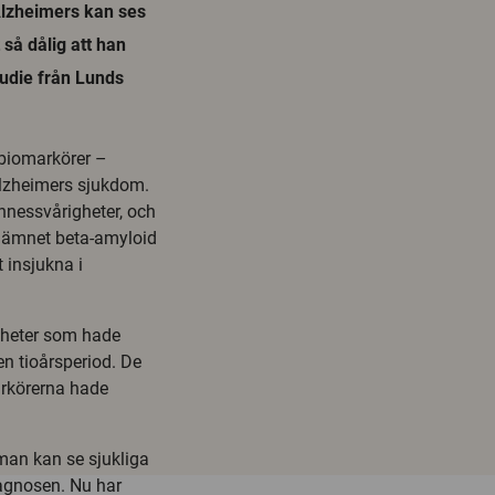
Alzheimers kan ses
t så dålig att han
tudie från Lunds
biomarkörer –
Alzheimers sjukdom.
nnessvårigheter, och
v ämnet beta-amyloid
 insjukna i
gheter som hade
n tioårsperiod. De
rkörerna hade
 man kan se sjukliga
iagnosen. Nu har