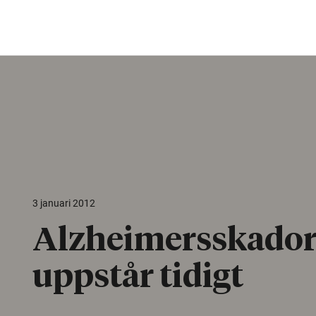
3 januari 2012
Alzheimersskado
uppstår tidigt