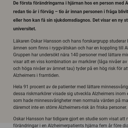
De första förändringarna i hjärnan hos en person med 
redan tio år i förväg – tio år innan personen i fråga blivi
eller hon kan få sin sjukdomsdiagnos. Det visar en ny s
universitet.
Läkaren Oskar Hansson och hans forskargrupp studerar 
ämnen som finns i ryggvätskan och har en koppling till 
Gruppen har undersökt nära 140 personer med lättare mi
visar att en viss kombination av markörer (låga nivåer a
och höga nivåer av ämnet tau) tyder på en hög risk för att
Alzheimers i framtiden.
Hela 91 procent av de patienter med lättare minnessvåri
dessa riskmarkörer visade sig utveckla Alzheimers inom e
som hade minnessvårigheter men normala värden på ma
däremot inte en större Alzheimers-risk än friska personer.
Oskar Hansson har tidigare gjort en studie som visat att
förändringar i en Alzheimerpatients hjärna fem år före d