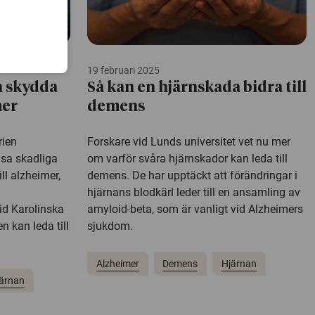
19 februari 2025
n skydda
Så kan en hjärnskada bidra till
mer
demens
rien
Forskare vid Lunds universitet vet nu mer
msa skadliga
om varför svåra hjärnskador kan leda till
ll alzheimer,
demens. De har upptäckt att förändringar i
hjärnans blodkärl leder till en ansamling av
vid Karolinska
amyloid-beta, som är vanligt vid Alzheimers
n kan leda till
sjukdom.
Alzheimer
Demens
Hjärnan
ärnan