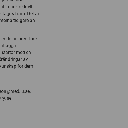
lir dock aktuellt
 tagits fram. Det är
enterna tidigare än
er de tio åren före
artlägga
n startar med en
örändringar av
g kunskap för dem
son@med.lu.se
.
ry, se