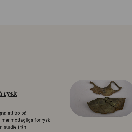
å rysk
na att tro på
a mer mottagliga för rysk
n studie från