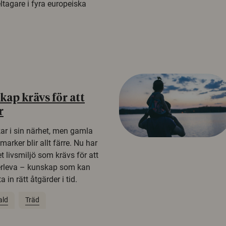
tagare i fyra europeiska
ap krävs för att
r
kar i sin närhet, men gamla
rker blir allt färre. Nu har
t livsmiljö som krävs för att
erleva – kunskap som kan
 in rätt åtgärder i tid.
ald
Träd