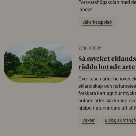
Försvarshögskolan med del
länder.
Säkerhetspolitik
22 juni 2026
Så mycket eklandsk
rädda hotade arte
Över tusen arter behöver e
eklandskap och naturbetesma
forskare kartlagt hur mycke
hotade arter ska kunna öv
hjälpa naturvårdare att sätta
Växter
Biologisk mångf