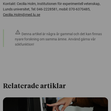
Kontakt: Cecilia Holm, Institutionen för experimentell vetenskap,
Lunds universitet, Tel: 046-2228581, mobil: 070-6370485,
Cecilia.Holm@med.lu.se
warning
Denna artikel är några år gammal och det kan finnas
nyare forskning om samma ämne. Använd gärna vår
sökfunktion!
Relaterade artiklar