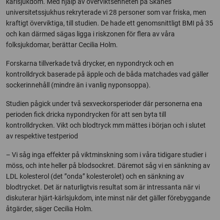
kärlsjukdom. Med hjälp av överviktsenheten på Skånes
universitetssjukhus rekryterade vi 28 personer som var friska, men
kraftigt överviktiga, till studien. De hade ett genomsnittligt BMI på 35
och kan därmed sägas ligga i riskzonen för flera av våra
folksjukdomar, berättar Cecilia Holm.
Forskarna tillverkade två drycker, en nypondryck och en
kontrolldryck baserade på äpple och de båda matchades vad gäller
sockerinnehåll (mindre än i vanlig nyponsoppa).
Studien pågick under två sexveckorsperioder där personerna ena
perioden fick dricka nypondrycken för att sen byta till
kontrolldrycken. Vikt och blodtryck mm mättes i början och i slutet
av respektive testperiod
– Vi såg inga effekter på viktminskning som i våra tidigare studier i
möss, och inte heller på blodsockret. Däremot såg vi en sänkning av
LDL kolesterol (det ”onda” kolesterolet) och en sänkning av
blodtrycket. Det är naturligtvis resultat som är intressanta när vi
diskuterar hjärt-kärlsjukdom, inte minst när det gäller förebyggande
åtgärder, säger Cecilia Holm.