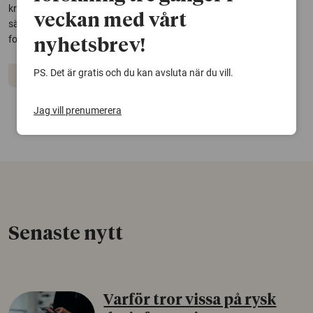
kraftigt i västvärlden, men stiger i låg- och medelinkomstländer,
veckan med vårt
särskilt i Asien. Det framgår av en omfattande global studie där
forskare vid Göteborgs universitet...
nyhetsbrev!
PS. Det är gratis och du kan avsluta när du vill.
Kolesterol
Hormoner
Statiner
Jag vill prenumerera
Senaste nytt
Varför tror vissa på rysk