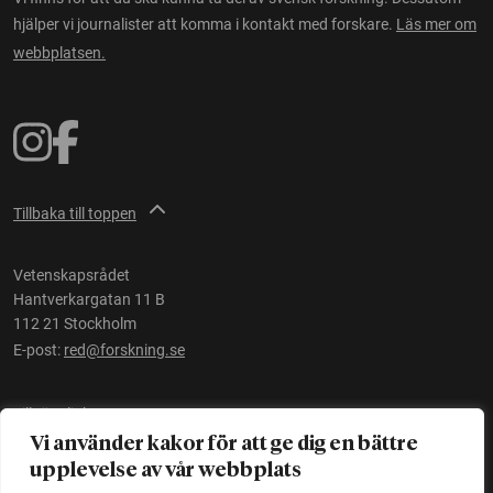
hjälper vi journalister att komma i kontakt med forskare.
Läs mer om
webbplatsen.
Tillbaka till toppen
Vetenskapsrådet
Hantverkargatan 11 B
112 21 Stockholm
E-post:
red@forskning.se
Tillgänglighet
Vi använder kakor för att ge dig en bättre
upplevelse av vår webbplats
Ett initiativ av
Vetenskapsrådet