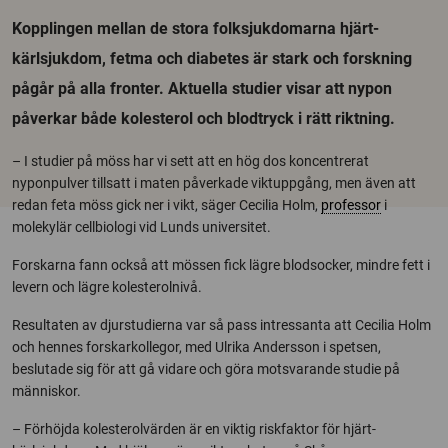
Kopplingen mellan de stora folksjukdomarna hjärt-
kärlsjukdom, fetma och diabetes är stark och forskning
pågår på alla fronter. Aktuella studier visar att nypon
påverkar både kolesterol och blodtryck i rätt riktning.
– I studier på möss har vi sett att en hög dos koncentrerat
nyponpulver tillsatt i maten påverkade viktuppgång, men även att
redan feta möss gick ner i vikt, säger Cecilia Holm,
professor
i
molekylär cellbiologi vid Lunds universitet.
Forskarna fann också att mössen fick lägre blodsocker, mindre fett i
levern och lägre kolesterolnivå.
Resultaten av djurstudierna var så pass intressanta att Cecilia Holm
och hennes forskarkollegor, med Ulrika Andersson i spetsen,
beslutade sig för att gå vidare och göra motsvarande studie på
människor.
– Förhöjda kolesterolvärden är en viktig riskfaktor för hjärt-