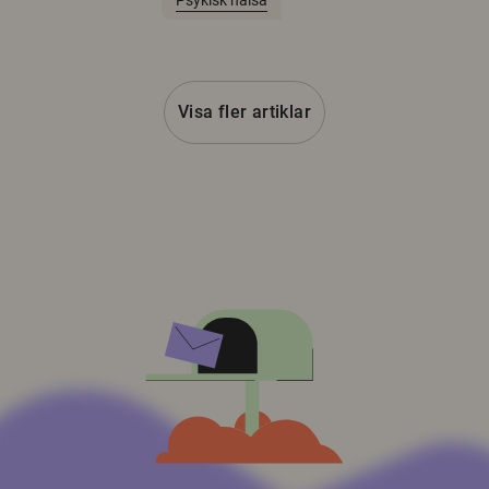
Psykisk hälsa
Visa fler artiklar