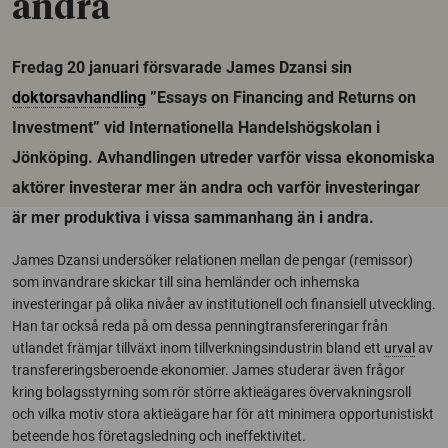
andra
Fredag 20 januari försvarade James Dzansi sin
doktorsavhandling
”Essays on Financing and Returns on
Investment” vid Internationella Handelshögskolan i
Jönköping. Avhandlingen utreder varför vissa ekonomiska
aktörer investerar mer än andra och varför investeringar
är mer produktiva i vissa sammanhang än i andra.
James Dzansi undersöker relationen mellan de pengar (remissor)
som invandrare skickar till sina hemländer och inhemska
investeringar på olika nivåer av institutionell och finansiell utveckling.
Han tar också reda på om dessa penningtransfereringar från
utlandet främjar tillväxt inom tillverkningsindustrin bland ett
urval
av
transfereringsberoende ekonomier. James studerar även frågor
kring bolagsstyrning som rör större aktieägares övervakningsroll
och vilka motiv stora aktieägare har för att minimera opportunistiskt
beteende hos företagsledning och ineffektivitet.