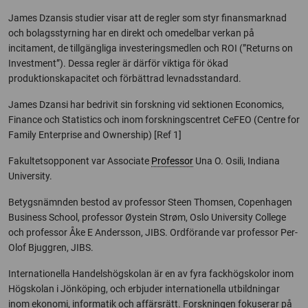
James Dzansis studier visar att de regler som styr finansmarknad
och bolagsstyrning har en direkt och omedelbar verkan på
incitament, de tillgängliga investeringsmedlen och ROI (”Returns on
Investment”). Dessa regler är därför viktiga för ökad
produktionskapacitet och förbättrad levnadsstandard.
James Dzansi har bedrivit sin forskning vid sektionen Economics,
Finance och Statistics och inom forskningscentret CeFEO (Centre for
Family Enterprise and Ownership) [Ref 1]
Fakultetsopponent var Associate
Professor
Una O. Osili, Indiana
University.
Betygsnämnden bestod av professor Steen Thomsen, Copenhagen
Business School, professor Øystein Strøm, Oslo University College
och professor Åke E Andersson, JIBS. Ordförande var professor Per-
Olof Bjuggren, JIBS.
Internationella Handelshögskolan är en av fyra fackhögskolor inom
Högskolan i Jönköping, och erbjuder internationella utbildningar
inom ekonomi, informatik och affärsrätt. Forskningen fokuserar på