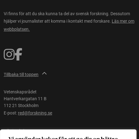
Vi finns för att du ska kunna ta del av svensk forskning. Dessutom
hjälper vi journalister att komma i kontakt med forskare.
Läs mer om
webbplatsen.
Tillbaka till toppen
Vetenskapsrådet
Hantverkargatan 11 B
112 21 Stockholm
E-post:
red@forskning.se
Tillgänglighet