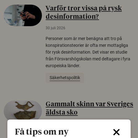
Varför tror vissa på rysk
desinformation?
30 juli 2026
Personer som är mer benägna att tro på
konspirationsteorier är ofta mer mottagliga
för rysk desinformation. Det visar en studie
från Försvarshögskolan med deltagare i fyra
europeiska länder.
Säkerhetspolitik
Gammalt skinn var Sveriges
äldsta sko
22 juni 2026
Få tips om ny
Det som arkeologer länge trodde var en