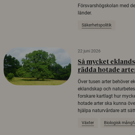
Försvarshögskolan med del
länder.
Säkerhetspolitik
22 juni 2026
Så mycket eklandsk
rädda hotade arte
Över tusen arter behöver e
eklandskap och naturbetesma
forskare kartlagt hur mycke
hotade arter ska kunna öv
hjälpa naturvårdare att sätta
Växter
Biologisk mångf