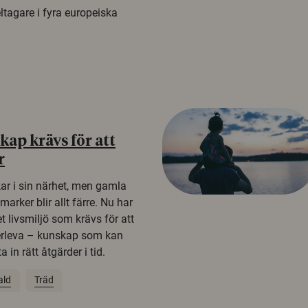
tagare i fyra europeiska
ap krävs för att
r
kar i sin närhet, men gamla
rker blir allt färre. Nu har
t livsmiljö som krävs för att
erleva – kunskap som kan
 in rätt åtgärder i tid.
ald
Träd