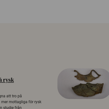
å rysk
na att tro på
a mer mottagliga för rysk
n studie från