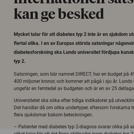
kan ge besked
Mycket talar för att diabetes typ 2 inte är en sjukdom ut
flertal olika. I en av Europas största satsningar någonsi
diabetesforskning ska Lunds universitet fördjupa kuns
typ 2.
Satsningen, som bär namnet DIRECT, har en budget på 45 
400 miljoner kronor, och kommer att pågå i sju år. Lunds u
ungefär en femtedel av budgeten och är en av 25 deltagar
Universitetet ska söka efter tidiga indikatorer på utveckli
Det handlar då om olika undertyper, eftersom forskarna tro
flera sjukdomar bakom beteckningen.
– Patienter med diabetes typ 2-diagnos svarar olika på
vilket talar för att det finns skillnader inom diabetes typ 2