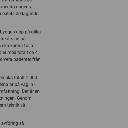
ormer än dagens,
rsitets deltagande i
 byggas upp på olika
re års tid på
na ska kunna följa
dier med totalt ca 4
lvera patienter från
ersöka totalt 1 000
rna är på väg in i
mfattning. Det är en
orskningen. Genom
rn teknik så
 avföring så