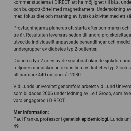
kommer studierna i DIRECT att ha möjlighet till bl.a. und
och bukspottkörtel med magnetkamera. Undersökning av li
med fokus diet och mätning av fysisk aktivitet med ett sä
Provtagningarna planeras att starta efter sommaren och 
tre år. Resultaten levereras sedan till andra projektdeltag
utveckla individuellt anpassade behandlingar och medicin
undergrupper av diabetes typ 2-patienter.
Diabetes typ 2 är en av de snabbast ökande sjukdomarna
miljoner människor beräknas lida av diabetes typ 2 och s
till närmare 440 miljoner år 2030.
Vid Lunds universitet genomförs arbetet vid Lund Univers
som bildades 2006 under ledning av Leif Groop, som äv
vara engagerad i DIRECT.
Mer information:
Paul Franks, professor i genetisk
epidemiologi
, Lunds uni
49