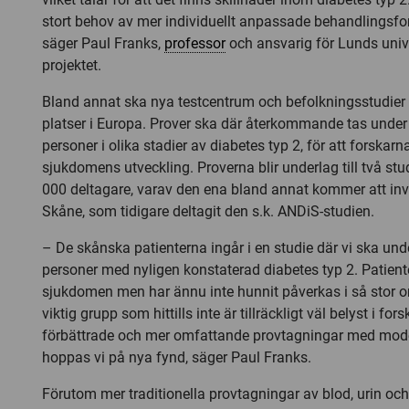
stort behov av mer individuellt anpassade behandlingsf
säger Paul Franks,
professor
och ansvarig för Lunds unive
projektet.
Bland annat ska nya testcentrum och befolkningsstudier
platser i Europa. Prover ska där återkommande tas under t
personer i olika stadier av diabetes typ 2, för att forskar
sjukdomens utveckling. Proverna blir underlag till två stu
000 deltagare, varav den ena bland annat kommer att invo
Skåne, som tidigare deltagit den s.k. ANDiS-studien.
– De skånska patienterna ingår i en studie där vi ska und
personer med nyligen konstaterad diabetes typ 2. Patiente
sjukdomen men har ännu inte hunnit påverkas i så stor o
viktig grupp som hittills inte är tillräckligt väl belyst i f
förbättrade och mer omfattande provtagningar med mode
hoppas vi på nya fynd, säger Paul Franks.
Förutom mer traditionella provtagningar av blod, urin och