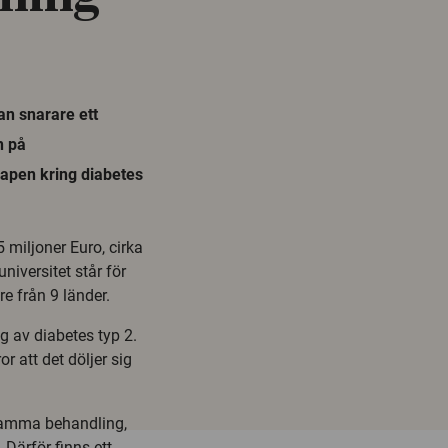
an snarare ett
n på
kapen kring diabetes
miljoner Euro, cirka
niversitet står för
e från 9 länder.
ng av diabetes typ 2.
r att det döljer sig
 samma behandling,
. Därför finns ett