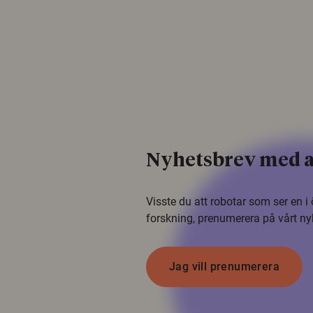
Nyhetsbrev med a
Visste du att robotar som ser en 
forskning, prenumerera på vårt ny
Jag vill prenumerera