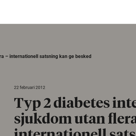
ra – internationell satsning kan ge besked
22 februari 2012
Typ 2 diabetes int
sjukdom utan flera
internationell sat