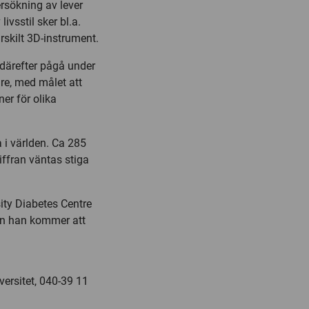
ersökning av lever
vsstil sker bl.a.
rskilt 3D-instrument.
därefter pågå under
are, med målet att
er för olika
 i världen. Ca 285
iffran väntas stiga
ity Diabetes Centre
en han kommer att
versitet, 040-39 11