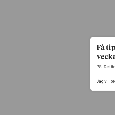
Få ti
vecka
PS. Det är
Jag vill p