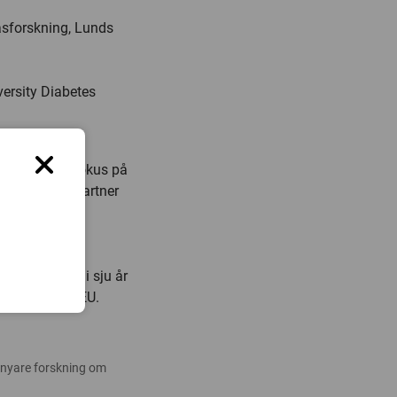
tasforskning, Lunds
versity Diabetes
 projekt med fokus på
s typ 2. 25 partner
titutioner. I
gliga Tekniska
ks tekniske
jektet pågår i sju år
nansierat av EU.
 nyare forskning om