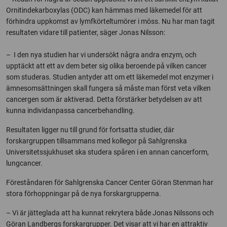
Ornitindekarboxylas (ODC) kan hämmas med läkemedel för att
förhindra uppkomst av lymfkörteltumörer i möss. Nu har man tagit
resultaten vidare till patienter, säger Jonas Nilsson:
– I den nya studien har vi undersökt några andra enzym, och
upptäckt att ett av dem beter sig olika beroende på vilken cancer
som studeras. Studien antyder att om ett läkemedel mot enzymer i
ämnesomsättningen skall fungera så måste man först veta vilken
cancergen som är aktiverad. Detta förstärker betydelsen av att
kunna individanpassa cancerbehandling.
Resultaten ligger nu till grund för fortsatta studier, där
forskargruppen tillsammans med kollegor på Sahlgrenska
Universitetssjukhuset ska studera spåren i en annan cancerform,
lungcancer.
Föreståndaren för Sahlgrenska Cancer Center Göran Stenman har
stora förhoppningar på de nya forskargrupperna.
– Vi är jätteglada att ha kunnat rekrytera både Jonas Nilssons och
Göran Landbergs forskargrupper. Det visar att vi har en attraktiv