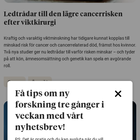
Ledtrådar till den lägre cancerrisken
efter viktkirurgi
Kraftig och varaktig viktminskning har tidigare kunnat kopplas till
minskad risk för cancer och cancerrelaterad död, främst hos kvinnor.
Två nya studier ger nu ledtrådar till varför risken minskar – och tyder
på att kön, ämnesomsättning och genetik kan spela en avgörande
roll.
Cancer
Övervikt
Få tips om ny
forskning tre gånger i
veckan med vårt
nyhetsbrev!
PS. Det är gratis och du kan avsluta när du vill.