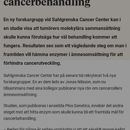
cancerbehandling
En ny forskargrupp vid Sahlgrenska Cancer Center kan i
en studie visa att tumörers molekylära sammansättning
skulle kunna förutsäga hur väl behandling kommer att
fungera. Resultaten ses som ett vägledande steg om man i
framtiden vill hämma enzymer i ämnesomsättning för att
förhindra cancerutveckling.
Sahlgrenska Cancer Center har på senare tid rekryterat två nya
forskargrupper. En av dem leds av Jonas Nilsson, som nu
tillsammans med sina kollegor publicerar nya rön om cancercellers
ämnesomsättning.
Studien, som publiceras i ansedda Plos Genetics, innebär det andra
steget mot att hitta enzym som skulle kunna bli ett framtida mål för
cancerbehandling.
– Redan för några år sedan upptäckte vi att ett särskilt enzym kallat