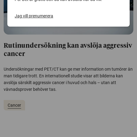
Jag vill prenumerera
Rutinundersökning kan avslöja aggressiv
cancer
Undersökningar med PET/CT kan ge mer information om tumörer än
man tidigare trott. En internationell studie visar att bilderna kan
avslöja särskilt aggressiv cancer i huvud och hals – utan att
vävnadsprover behöver tas.
Cancer