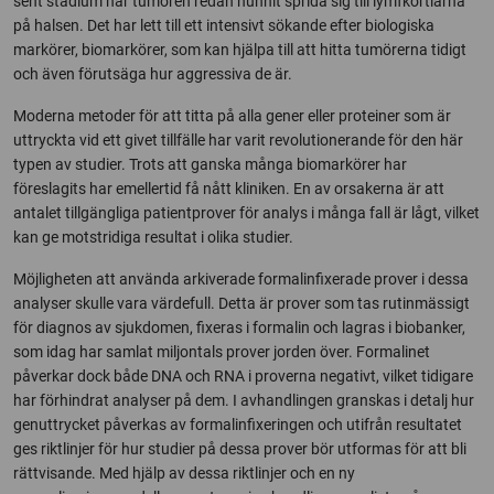
sent stadium när tumören redan hunnit sprida sig till lymfkörtlarna
på halsen. Det har lett till ett intensivt sökande efter biologiska
markörer, biomarkörer, som kan hjälpa till att hitta tumörerna tidigt
och även förutsäga hur aggressiva de är.
Moderna metoder för att titta på alla gener eller proteiner som är
uttryckta vid ett givet tillfälle har varit revolutionerande för den här
typen av studier. Trots att ganska många biomarkörer har
föreslagits har emellertid få nått kliniken. En av orsakerna är att
antalet tillgängliga patientprover för analys i många fall är lågt, vilket
kan ge motstridiga resultat i olika studier.
Möjligheten att använda arkiverade formalinfixerade prover i dessa
analyser skulle vara värdefull. Detta är prover som tas rutinmässigt
för diagnos av sjukdomen, fixeras i formalin och lagras i biobanker,
som idag har samlat miljontals prover jorden över. Formalinet
påverkar dock både DNA och RNA i proverna negativt, vilket tidigare
har förhindrat analyser på dem. I avhandlingen granskas i detalj hur
genuttrycket påverkas av formalinfixeringen och utifrån resultatet
ges riktlinjer för hur studier på dessa prover bör utformas för att bli
rättvisande. Med hjälp av dessa riktlinjer och en ny