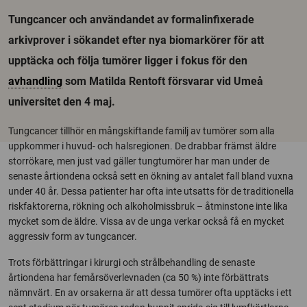
Tungcancer och användandet av formalinfixerade
arkivprover i sökandet efter nya biomarkörer för att
upptäcka och följa tumörer ligger i fokus för den
avhandling
som Matilda Rentoft försvarar vid Umeå
universitet den 4 maj.
Tungcancer tillhör en mångskiftande familj av tumörer som alla
uppkommer i huvud- och halsregionen. De drabbar främst äldre
storrökare, men just vad gäller tungtumörer har man under de
senaste årtiondena också sett en ökning av antalet fall bland vuxna
under 40 år. Dessa patienter har ofta inte utsatts för de traditionella
riskfaktorerna, rökning och alkoholmissbruk – åtminstone inte lika
mycket som de äldre. Vissa av de unga verkar också få en mycket
aggressiv form av tungcancer.
Trots förbättringar i kirurgi och strålbehandling de senaste
årtiondena har femårsöverlevnaden (ca 50 %) inte förbättrats
nämnvärt. En av orsakerna är att dessa tumörer ofta upptäcks i ett