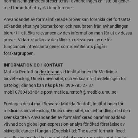
normaliseringsmodell presenteras i avhandlingen en lista på gener
med förändrat uttryck i tungtumörer.
Användandet av formalinfixerade prover kan förenkla det fortsatta
sökandet efter nya biomarkörer, och resultaten från avhandlingen
bidrar till att öka relevansen av den information man får ut av dessa
prover. Vidare studier av den kliniska relevansen av de för
tungcancer intressanta gener som identifierats pågår i
forskargruppen.
INFORMATION OCH KONTAKT
Matilda Rentoft är
doktorand
vid Institutionen för Medicinsk
biovetenskap, Umeå universitet, och verksam vid avdelningen för
patologi, där hon kan nås på
tel. 090-785 27 87
mobil 0730463404
e-post
matilda.rentoft@medbio.umu.se
Fredagen den 4 maj försvarar Matilda Rentoft, Institutionen för
medicinsk biovetenskap, Umeå universitet, sin avhandling med den
svenska titeln Användandet av formalinfixerad parafininbäddad
vävnad och global gen-expression-analys för ökad förståelse av
skivepitelcancer i tungan (Engelsk titel: The use of formalin fixed
paraffin embedded tissue and global gene expression profiling for