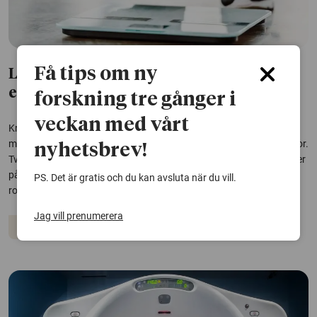
Få tips om ny
Ledtrådar till den lägre cancerrisken
efter viktkirurgi
forskning tre gånger i
veckan med vårt
Kraftig och varaktig viktminskning har tidigare kunnat kopplas till
minskad risk för cancer och cancerrelaterad död, främst hos kvinnor.
nyhetsbrev!
Två nya studier ger nu ledtrådar till varför risken minskar – och tyder
på att kön, ämnesomsättning och genetik kan spela en avgörande
PS. Det är gratis och du kan avsluta när du vill.
roll.
Jag vill prenumerera
Cancer
Övervikt