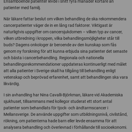
Ensamboende patienter levde i snitt fyra månader kortare än
patienter med familj.
När läkare fattar beslut om vilken behandling de ska rekommendera
cancerpatienter väger de in en lång rad faktorer. Viktigast är
naturligtvis uppgifter om cancersjukdomen – vilken typ av cancer,
vilken utbredning i kroppen, vilka behandlingsmöjligheter står till
buds? Dagens onkologer är beroende av den kunskap som fås
genom ny forskning för att kunna erbjuda sina patienter det senaste
och bästa i cancerbehandling. Regionala och nationella
behandlingsrekommendationer uppdateras kontinuerligt med målet
att alla patienter i Sverige skall ha tillgång till behandling enligt
vetenskap och beprövad erfarenhet, samt att behandlingen ska vara
likvärdig.
I sin avhandling har Nina Cavalli-Björkman, läkare vid Akademiska
sjukhuset, tillsammans med kollegor studerat ett stort antal
patienter som behandlats för tjock- och ändtarmscancer i
Mellansverige. De använde uppgifter som utbildningsnivå, civilstånd,
rökning, om patienterna hade barn eller levde ensamma för att
analysera behandling och överlevnad i förhållande till socioekonomi.