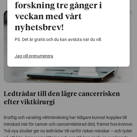
forskning tre gånger i
veckan med vårt
nyhetsbrev!
PS. Det är gratis och du kan avsluta när du vill.
Jag vill prenumerera
Ledtrådar till den lägre cancerrisken
efter viktkirurgi
Kraftig och varaktig viktminskning har tidigare kunnat kopplas till
minskad risk för cancer och cancerrelaterad död, främst hos kvinnor.
Två nya studier ger nu ledtrådar till varför risken minskar – och tyder