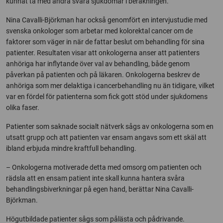
kunnat ta med andra svåra sjukdomar i beräkningen.
Nina Cavalli-Björkman har också genomfört en intervjustudie med
svenska onkologer som arbetar med kolorektal cancer om de
faktorer som väger in när de fattar beslut om behandling för sina
patienter. Resultaten visar att onkologerna anser att patienters
anhöriga har inflytande över val av behandling, både genom
påverkan på patienten och på läkaren. Onkologerna beskrev de
anhöriga som mer delaktiga i cancerbehandling nu än tidigare, vilket
var en fördel för patienterna som fick gott stöd under sjukdomens
olika faser.
Patienter som saknade socialt nätverk sågs av onkologerna som en
utsatt grupp och att patienten var ensam angavs som ett skäl att
ibland erbjuda mindre kraftfull behandling.
– Onkologerna motiverade detta med omsorg om patienten och
rädsla att en ensam patient inte skall kunna hantera svåra
behandlingsbiverkningar på egen hand, berättar Nina Cavalli-
Björkman.
Högutbildade patienter sågs som pålästa och pådrivande.