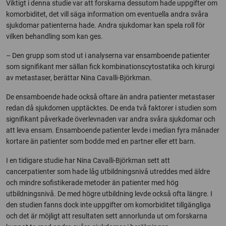
Viktigt i denna studie var att forskarna dessutom hade uppgifter om
komorbiditet, det vill säga information om eventuella andra svåra
sjukdomar patienterna hade. Andra sjukdomar kan spela roll för
vilken behandling som kan ges.
– Den grupp som stod ut i analyserna var ensamboende patienter
som signifikant mer sällan fick kombinationscytostatika och kirurgi
av metastaser, berättar Nina Cavalli-Björkman.
De ensamboende hade också oftare än andra patienter metastaser
redan då sjukdomen upptäcktes. De enda två faktorer i studien som
signifikant påverkade överlevnaden var andra svåra sjukdomar och
att leva ensam. Ensamboende patienter levde i median fyra månader
kortare än patienter som bodde med en partner eller ett barn.
I en tidigare studie har Nina Cavalli-Björkman sett att
cancerpatienter som hade låg utbildningsnivå utreddes med äldre
och mindre sofistikerade metoder än patienter med hög
utbildningsnivå. De med högre utbildning levde också ofta längre. I
den studien fanns dock inte uppgifter om komorbiditet tillgängliga
och det är möjligt att resultaten sett annorlunda ut om forskarna