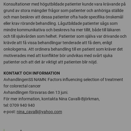
Konsultationer med högutbildade patienter kunde vara krävande på
grund av stora mängder frågor som patienter och anhöriga ställde
och man beskrev att dessa patienter ofta hade specifika önskemål
eller krav rörande behandling. Lågutbildade patienter sågs som
mindre kommunikativa och beskrevs ha mer tillit, både till läkaren
och till sjukvården som helhet. Patienter som själva var drivande och
krävde att få vissa behandlingar tenderade att få dem, enligt
onkologerna. Att ordinera behandling till en patient som kräver det
motiverades med att konflikter bör undvikas med svårt sjuka
patienter och att det är viktigt att patienten blir nöjd.
KONTAKT OCH INFORMATION
AvhandlingenSS NAMN: Factors influencing selection of treatment
for colorectal cancer
Avhandlingen försvaras den 13 juni.
För mer information, kontakta Nina Cavalli-Björkman,
tel: 0709 940 940
e-post:
nina_cavalli@yahoo.com