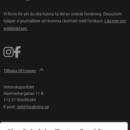
Vi finns för att du ska kunna ta del av svensk forskning. Dessutom
hjälper vi journalister att komma i kontakt med forskare.
Läs mer om
webbplatsen.
Tillbaka till toppen
Vetenskapsrådet
Hantverkargatan 11 B
112 21 Stockholm
E-post:
red@forskning.se
Tillgänglighet