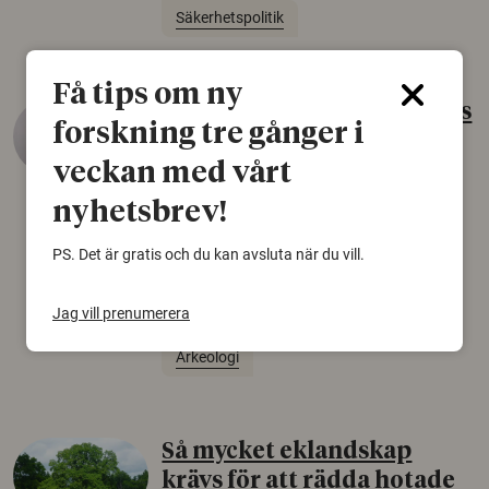
Säkerhetspolitik
Få tips om ny
Gammalt skinn var Sveriges
forskning tre gånger i
äldsta sko
veckan med vårt
22 juni 2026
nyhetsbrev!
Det som arkeologer länge trodde var en
björnfäll visar sig vara delar av en 2000 år
PS. Det är gratis och du kan avsluta när du vill.
gammal sko. Fyndet bär spår av romerskt
skomode och beskrivs som mycket ovanligt i
Jag vill prenumerera
Norden.
Arkeologi
Så mycket eklandskap
krävs för att rädda hotade