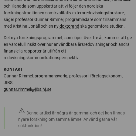
och Kanada som uppskattar att vi följer den nordiska
forskningstraditionen som kvalitativ externredovisningsforskare,
säger
professor
Gunnar Rimmel, programledare som tillsammans
med Kristina Jonäll och en ny
doktorand
ska genomföra studien.
Det nya forskningsprogrammet, som löper över tre år, kommer att ge
en värdefull insikt över hur användbara årsredovisningar och andra
finansiella rapporter är utifrån ett
redovisningskommunikationsperspektiv.
KONTAKT
Gunnar Rimmel, programansvarig, professor i företagsekonomi,
JIBS
gunnar.rimmel@jibs.hj.se
warning
Denna artikel är några år gammal och det kan finnas
nyare forskning om samma ämne. Använd gärna vår
sökfunktion!