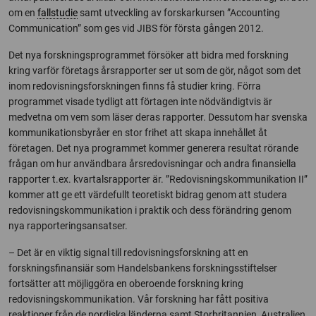
om en
fallstudie
samt utveckling av forskarkursen ”Accounting
Communication” som ges vid JIBS för första gången 2012.
Det nya forskningsprogrammet försöker att bidra med forskning
kring varför företags årsrapporter ser ut som de gör, något som det
inom redovisningsforskningen finns få studier kring. Förra
programmet visade tydligt att förtagen inte nödvändigtvis är
medvetna om vem som läser deras rapporter. Dessutom har svenska
kommunikationsbyråer en stor frihet att skapa innehållet åt
företagen. Det nya programmet kommer generera resultat rörande
frågan om hur användbara årsredovisningar och andra finansiella
rapporter t.ex. kvartalsrapporter är. ”Redovisningskommunikation II”
kommer att ge ett värdefullt teoretiskt bidrag genom att studera
redovisningskommunikation i praktik och dess förändring genom
nya rapporteringsansatser.
– Det är en viktig signal till redovisningsforskning att en
forskningsfinansiär som Handelsbankens forskningsstiftelser
fortsätter att möjliggöra en oberoende forskning kring
redovisningskommunikation. Vår forskning har fått positiva
reaktioner från de nordiska länderna samt Storbritannien, Australien