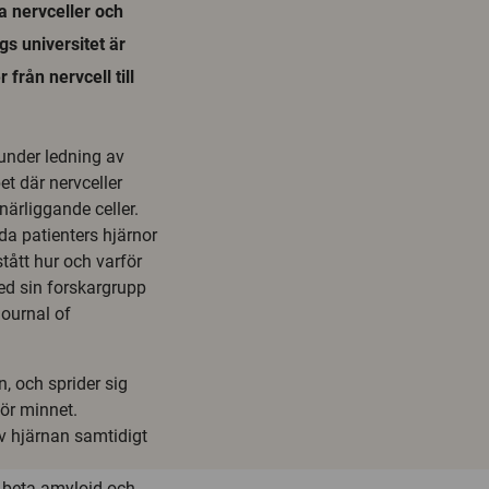
 nervceller och
gs universitet är
 från nervcell till
under ledning av
et där nervceller
närliggande celler.
a patienters hjärnor
stått hur och varför
ed sin forskargrupp
Journal of
n, och sprider sig
ör minnet.
av hjärnan samtidigt
 beta-amyloid och