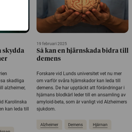
19 februari 2025
n skydda
Så kan en hjärnskada bidra till
mer
demens
rien
Forskare vid Lunds universitet vet nu mer
msa skadliga
om varför svåra hjärnskador kan leda till
ll alzheimer,
demens. De har upptäckt att förändringar i
hjärnans blodkärl leder till en ansamling av
vid Karolinska
amyloid-beta, som är vanligt vid Alzheimers
n kan leda till
sjukdom.
Alzheimer
Demens
Hjärnan
ärnan