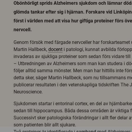
Obönhörligt sprids Alzheimers sjukdom och lämnar döda
glömda tankar efter sig i hjärnan. Forskare vid Linköpin
först i världen med att visa hur giftiga proteiner förs över
nervcell.
Genom försök med färgade nervceller har forskarteamet 
Martin Hallbeck,
docent
i patologi, kunnat avbilda förlopp
invaderas av sjukliga proteiner som sedan förs vidare till 
– Utbredningen av Alzheimers som man kan studera i död
följer alltid samma mönster. Men man har hittills inte för
detta sker, säger Martin Hallbeck, som nu tillsammans m
publicerar resultaten i den vetenskapliga tidskriften The 
Neuroscience.
Sjukdomen startar i entorinal cortex, en del av hjärnbarke
sedan till hippocampus. Båda dessa områden är viktiga f
Successivt sker patologiska förändringar i allt fler delar 
som patienten blir allt sjukare.
Två proteiner är identifierade i
samband
med Alzheimers,