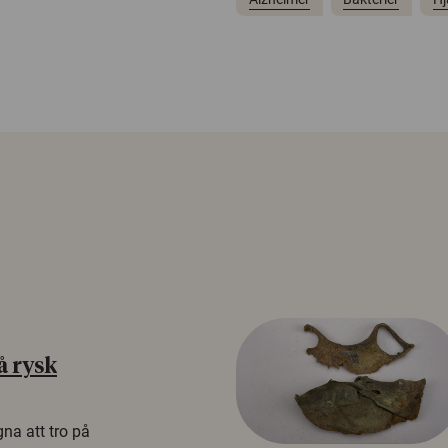
å rysk
na att tro på