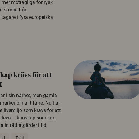
a mer mottagliga för rysk
n studie från
tagare i fyra europeiska
ap krävs för att
r
kar i sin närhet, men gamla
rker blir allt färre. Nu har
t livsmiljö som krävs för att
erleva – kunskap som kan
 in rätt åtgärder i tid.
ald
Träd