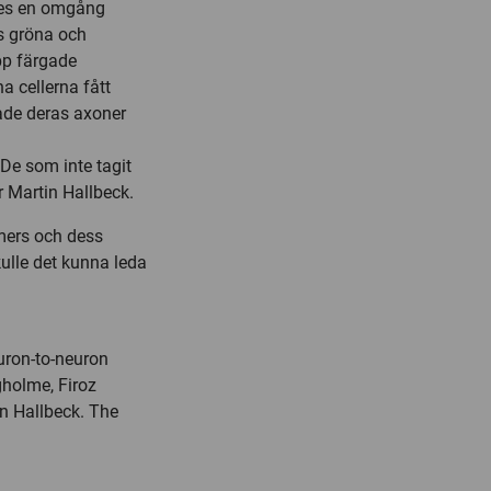
rdes en omgång
s gröna och
pp färgade
a cellerna fått
ade deras axoner
 De som inte tagit
 Martin Hallbeck.
imers och dess
kulle det kunna leda
uron-to-neuron
gholme, Firoz
n Hallbeck. The