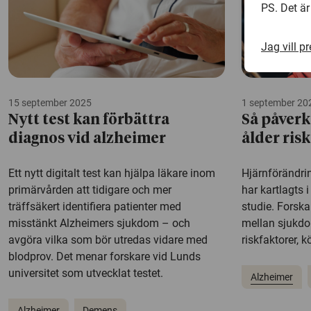
PS. Det är
Jag vill p
15 september 2025
1 september 20
Nytt test kan förbättra
Så påverk
diagnos vid alzheimer
ålder ris
Ett nytt digitalt test kan hjälpa läkare inom
Hjärnförändri
primärvården att tidigare och mer
har kartlagts 
träffsäkert identifiera patienter med
studie. Forsk
misstänkt Alzheimers sjukdom – och
mellan sjukd
avgöra vilka som bör utredas vidare med
riskfaktorer, k
blodprov. Det menar forskare vid Lunds
universitet som utvecklat testet.
Alzheimer
Alzheimer
Demens