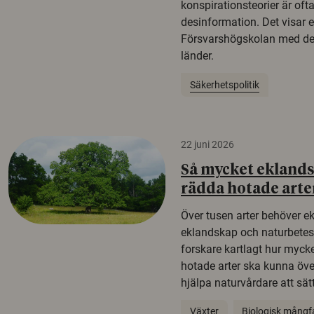
konspirationsteorier är oft
desinformation. Det visar e
Försvarshögskolan med del
länder.
Säkerhetspolitik
22 juni 2026
Så mycket eklandsk
rädda hotade arte
Över tusen arter behöver e
eklandskap och naturbetesma
forskare kartlagt hur mycke
hotade arter ska kunna öv
hjälpa naturvårdare att sätta
Växter
Biologisk mångf