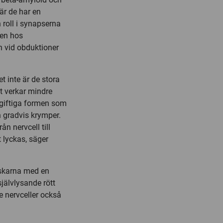
där de har en
 roll i synapserna
Men hos
h vid obduktioner
t inte är de stora
t verkar mindre
 giftiga formen som
 gradvis krymper.
ån nervcell till
t lyckas, säger
rskarna med en
jälvlysande rött
nervceller också