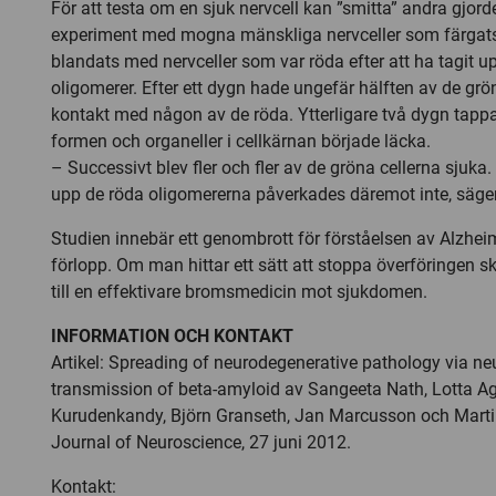
För att testa om en sjuk nervcell kan ”smitta” andra gjo
experiment med mogna mänskliga nervceller som färgat
blandats med nervceller som var röda efter att ha tagit u
oligomerer. Efter ett dygn hade ungefär hälften av de grön
kontakt med någon av de röda. Ytterligare två dygn tapp
formen och organeller i cellkärnan började läcka.
– Successivt blev fler och fler av de gröna cellerna sjuka.
upp de röda oligomererna påverkades däremot inte, säger
Studien innebär ett genombrott för förståelsen av Alzhe
förlopp. Om man hittar ett sätt att stoppa överföringen s
till en effektivare bromsmedicin mot sjukdomen.
INFORMATION OCH KONTAKT
Artikel: Spreading of neurodegenerative pathology via ne
transmission of beta-amyloid av Sangeeta Nath, Lotta A
Kurudenkandy, Björn Granseth, Jan Marcusson och Marti
Journal of Neuroscience, 27 juni 2012.
Kontakt: