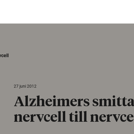
vcell
27 juni 2012
Alzheimers smitta
nervcell till nervce