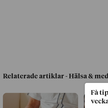
Relaterade artiklar
- Hälsa & med
Få ti
vecka