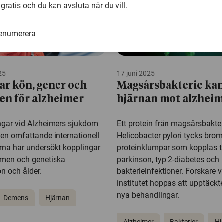
 gratis och du kan avsluta när du vill.
renumerera
25
17 juni 2025
ar kön, gener och
Magsårsbakterie ka
ken för alzheimer
hjärnan mot alzhei
ngar vid Alzheimers sjukdom
Ett protein från magsårsbakte
i en omfattande internationell
Helicobacter pylori tycks bro
arna har undersökt kopplingar
proteinklumpar som kopplas ti
omen och genetiska
parkinson, typ 2-diabetes och
ön och ålder.
bakterieinfektioner. Forskare 
institutet hoppas att upptäckte
nya behandlingar.
Demens
Hjärnan
Alzheimer
Bakterier
Hj