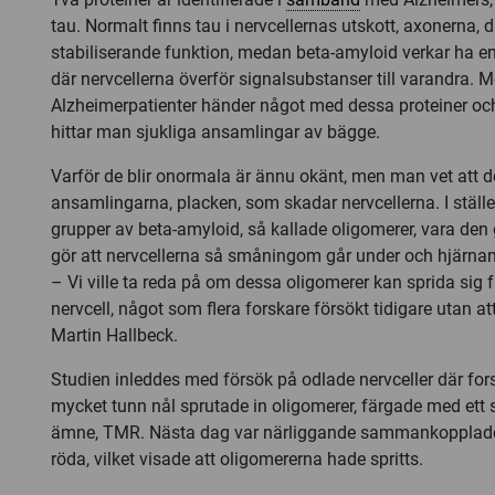
tau. Normalt finns tau i nervcellernas utskott, axonerna, 
stabiliserande funktion, medan beta-amyloid verkar ha en
där nervcellerna överför signalsubstanser till varandra. 
Alzheimerpatienter händer något med dessa proteiner oc
hittar man sjukliga ansamlingar av bägge.
Varför de blir onormala är ännu okänt, men man vet att de
ansamlingarna, placken, som skadar nervcellerna. I ställe
grupper av beta-amyloid, så kallade oligomerer, vara den
gör att nervcellerna så småningom går under och hjärnan
– Vi ville ta reda på om dessa oligomerer kan sprida sig fr
nervcell, något som flera forskare försökt tidigare utan at
Martin Hallbeck.
Studien inleddes med försök på odlade nervceller där fo
mycket tunn nål sprutade in oligomerer, färgade med ett s
ämne, TMR. Nästa dag var närliggande sammankopplade 
röda, vilket visade att oligomererna hade spritts.