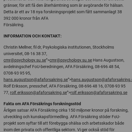
gränser, för att få den återhämtning som är avgörande för hälsan.
Detta är ett av 18 nya forskningsprojekt som fått sammanlagt 38
392 000 kronor från AFA
Försäkring.
INFORMATION OCH KONTAKT:
Christin Mellner, fil dr, Psykologiska institutionen, Stockholms
universitet, 08-16 38 37,
cmr@psychology.su.se
”>
cmr@psychology.su.se
Hans Augustson,
avdelningschef FoU-beredningen, AFA Försäkring, 08-696 48 54,
0708-93 95 95,
hans.augustson@afaforsakring.se
”>
hans.augustson@afaforsakring.
Rolf Eriksson, presschef, AFA Försäkring, 08-696 48 16, 0708-93 95
77,
rolf.eriksson@afaforsakring.se
”>
rolf.eriksson@afaforsakring.se
Fakta om AFA Försäkrings forskningsstöd
Årligen satsar AFA Försäkring cirka 150 miljoner kronor på forskning,
utveckling och kunskapsförmedling. AFA Försäkring stöder FoU-
projekt som syftar till att förebygga ohälsa och arbetsskador både
inom den privata och offentliga sektorn. Vi ger också stöd för