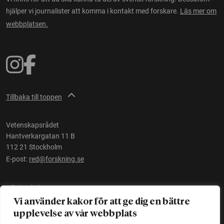
hjälper vi journalister att komma i kontakt med forskare.
Läs mer om
webbplatsen.
Tillbaka till toppen
Vetenskapsrådet
Hantverkargatan 11 B
112 21 Stockholm
E-post:
red@forskning.se
Tillgänglighet
Vi använder kakor för att ge dig en bättre
upplevelse av vår webbplats
Ett initiativ av
Vetenskapsrådet