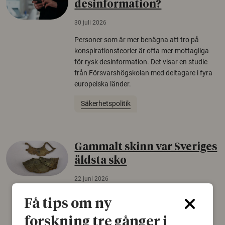
desinformation?
30 juli 2026
Personer som är mer benägna att tro på
konspirationsteorier är ofta mer mottagliga
för rysk desinformation. Det visar en studie
från Försvarshögskolan med deltagare i fyra
europeiska länder.
Säkerhetspolitik
Gammalt skinn var Sveriges
äldsta sko
22 juni 2026
Det som arkeologer länge trodde var en
Få tips om ny
björnfäll visar sig vara delar av en 2000 år
gammal sko. Fyndet bär spår av romerskt
forskning tre gånger i