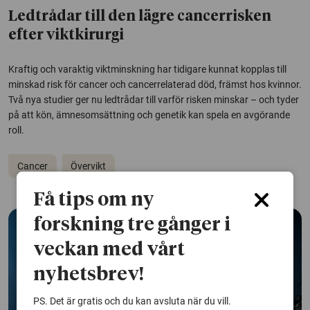
Ledtrådar till den lägre cancerrisken
efter viktkirurgi
Kraftig och varaktig viktminskning har tidigare kunnat kopplas till
minskad risk för cancer och cancerrelaterad död, främst hos kvinnor.
Två nya studier ger nu ledtrådar till varför risken minskar – och tyder
på att kön, ämnesomsättning och genetik kan spela en avgörande
roll.
Cancer
Övervikt
Få tips om ny
forskning tre gånger i
veckan med vårt
nyhetsbrev!
PS. Det är gratis och du kan avsluta när du vill.