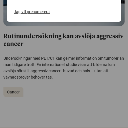
Jag vill prenumerera
Rutinundersökning kan avslöja aggressiv
cancer
Undersökningar med PET/CT kan ge mer information om tumörer än
man tidigare trott. En internationell studie visar att bilderna kan
avslöja särskilt aggressiv cancer i huvud och hals – utan att
vävnadsprover behöver tas.
Cancer