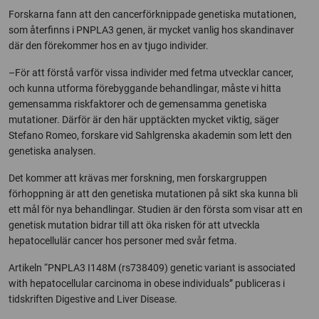
Forskarna fann att den cancerförknippade genetiska mutationen,
som återfinns i PNPLA3 genen, är mycket vanlig hos skandinaver
där den förekommer hos en av tjugo individer.
–För att förstå varför vissa individer med fetma utvecklar cancer,
och kunna utforma förebyggande behandlingar, måste vi hitta
gemensamma riskfaktorer och de gemensamma genetiska
mutationer. Därför är den här upptäckten mycket viktig, säger
Stefano Romeo, forskare vid Sahlgrenska akademin som lett den
genetiska analysen.
Det kommer att krävas mer forskning, men forskargruppen
förhoppning är att den genetiska mutationen på sikt ska kunna bli
ett mål för nya behandlingar. Studien är den första som visar att en
genetisk mutation bidrar till att öka risken för att utveckla
hepatocellulär cancer hos personer med svår fetma.
Artikeln “PNPLA3 I148M (rs738409) genetic variant is associated
with hepatocellular carcinoma in obese individuals” publiceras i
tidskriften Digestive and Liver Disease.