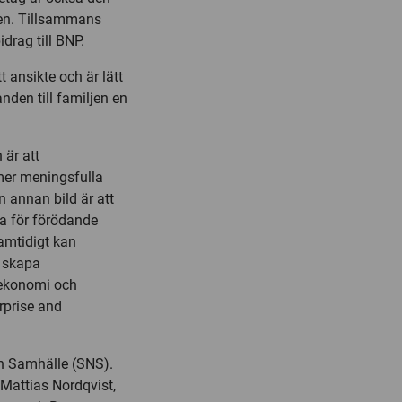
den. Tillsammans
idrag till BNP.
 ansikte och är lätt
anden till familjen en
 är att
 mer meningsfulla
n annan bild är att
na för förödande
amtidigt kan
s skapa
sekonomi och
rprise and
ch Samhälle (SNS).
 Mattias Nordqvist,