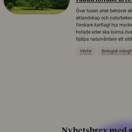
Över tusen arter behöver e
eklandskap och naturbetesma
forskare kartlagt hur mycke
hotade arter ska kunna öv
hjälpa naturvårdare att sätta
Växter
Biologisk mångf
Nyhetsbrev med a