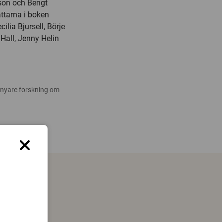
son och Bengt
attarna i boken
lia Bjursell, Börje
Hall, Jenny Helin
 nyare forskning om