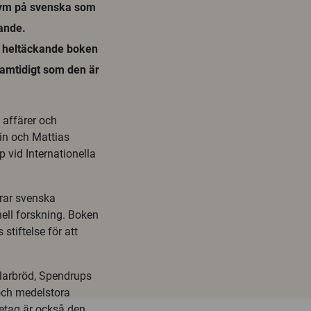
olym på svenska som
gande.
a heltäckande boken
samtidigt som den är
 affärer och
lin och Mattias
 vid Internationella
drar svenska
nell forskning. Boken
stiftelse för att
olarbröd, Spendrups
 och medelstora
öretag är också den