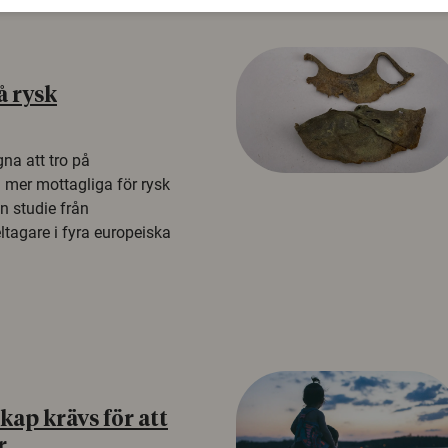
å rysk
na att tro på
a mer mottagliga för rysk
n studie från
tagare i fyra europeiska
ap krävs för att
r