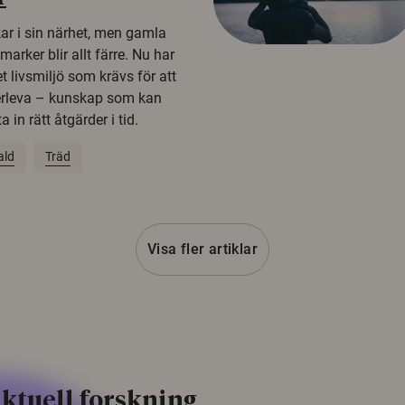
kar i sin närhet, men gamla
rker blir allt färre. Nu har
t livsmiljö som krävs för att
erleva – kunskap som kan
 in rätt åtgärder i tid.
ald
Träd
Visa fler artiklar
ktuell forskning