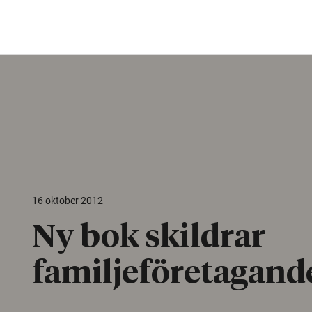
16 oktober 2012
Ny bok skildrar
familjeföretagand