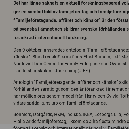
Det har länge saknats en aktuell forskningsbaserad v
ger en samlad bild av familjeföretag och familjeföreta
”Familjeföretagande: affärer och känslor” är den först
på svenska i ämnet och skildrar svenska förhållanden 
förankrad i internationell forskning.
Den 9 oktober lanserades antologin ”Familjeföretagande:
känslor”. Bland redaktörerna finns Ethel Brundin, Leif Me
Nordqvist från Centre for Family Enterprise and Ownership
Handelshögskolan i Jönköping (JIBS).
Antologin ”Familjeföretagande: affärer och känslor” skil
förhållanden samtidigt som den är förankrad i internatio
har möjliggjorts genom medel från Henry och Sylvia Tofts 
vidare sprida kunskap om familjeföretagande.
Bonniers, Dafgårds, H&M, Indiska, IKEA, Löfbergs Lila, P
– alla är de familjeföretag, liksom de allra flesta mindre
företag i svenskt och internationellt näringsliv. Familjef