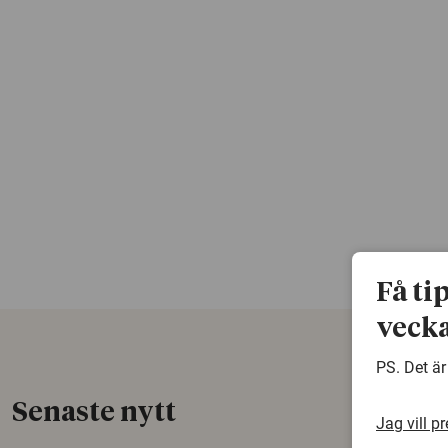
Få ti
vecka
PS. Det är
Senaste nytt
Jag vill p