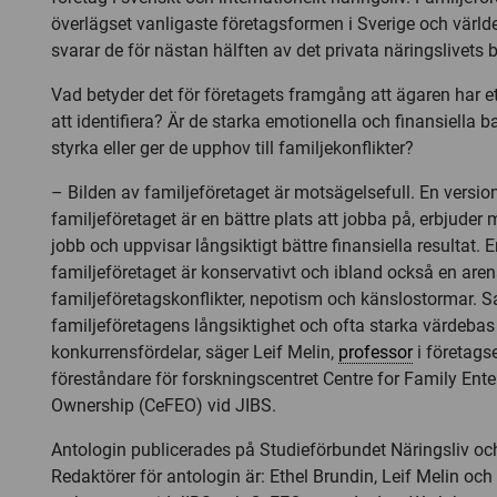
överlägset vanligaste företagsformen i Sverige och värl
svarar de för nästan hälften av det privata näringslivets b
Vad betyder det för företagets framgång att ägaren har ett
att identifiera? Är de starka emotionella och finansiella b
styrka eller ger de upphov till familjekonflikter?
– Bilden av familjeföretaget är motsägelsefull. En version
familjeföretaget är en bättre plats att jobba på, erbjuder
jobb och uppvisar långsiktigt bättre finansiella resultat. E
familjeföretaget är konservativt och ibland också en are
familjeföretagskonflikter, nepotism och känslostormar. S
familjeföretagens långsiktighet och ofta starka värdeba
konkurrensfördelar, säger Leif Melin,
professor
i företag
föreståndare för forskningscentret Centre for Family Ente
Ownership (CeFEO) vid JIBS.
Antologin publicerades på Studieförbundet Näringsliv o
Redaktörer för antologin är: Ethel Brundin, Leif Melin och