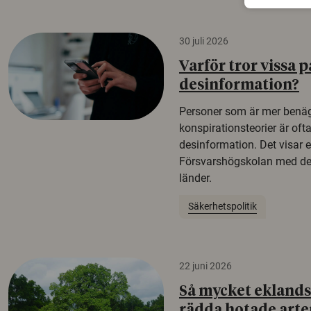
30 juli 2026
Varför tror vissa p
desinformation?
Personer som är mer benäg
konspirationsteorier är oft
desinformation. Det visar e
Försvarshögskolan med del
länder.
Säkerhetspolitik
22 juni 2026
Så mycket eklandsk
rädda hotade arte