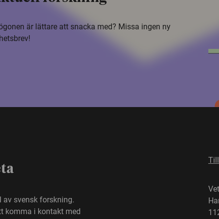
i ögonen är lättare att snacka med? Missa ingen ny
hetsbrev!
Til
eta
Ve
el av svensk forskning.
Ha
att komma i kontakt med
11