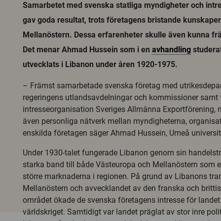
Samarbetet med svenska statliga myndigheter och intr
gav goda resultat, trots företagens bristande kunskape
Mellanöstern. Dessa erfarenheter skulle även kunna fr
Det menar Ahmad Hussein som i en
avhandling
studera
utvecklats i Libanon under åren 1920-1975.
– Främst samarbetade svenska företag med utrikesdepa
regeringens utlandsavdelningar och kommissioner samt 
intresseorganisation Sveriges Allmänna Exportförening,
även personliga nätverk mellan myndigheterna, organisa
enskilda företagen säger Ahmad Hussein, Umeå universit
Under 1930-talet fungerade Libanon genom sin handelstr
starka band till både Västeuropa och Mellanöstern som en 
större marknaderna i regionen. På grund av Libanons tr
Mellanöstern och avvecklandet av den franska och britti
området ökade de svenska företagens intresse för landet
världskriget.
Samtidigt var landet präglat av stor inre politi