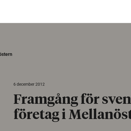
östern
6 december 2012
Framgång för sve
företag i Mellanös