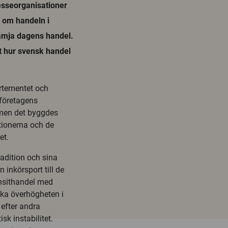
esseorganisationer
r om handeln i
ämja dagens handel.
t hur svensk handel
rtementet och
företagens
 men det byggdes
tionerna och de
et.
adition och sina
inkörsport till de
ansithandel med
ska överhögheten i
 efter andra
sk instabilitet.