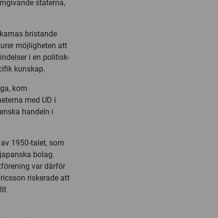
mgivande staterna,
skarnas bristande
rer möjligheten att
delser i en politisk-
cifik kunskap.
iga, kom
heterna med UD i
venska handeln i
 av 1950-talet, som
 japanska bolag.
förening var därför
ricsson riskerade att
lt