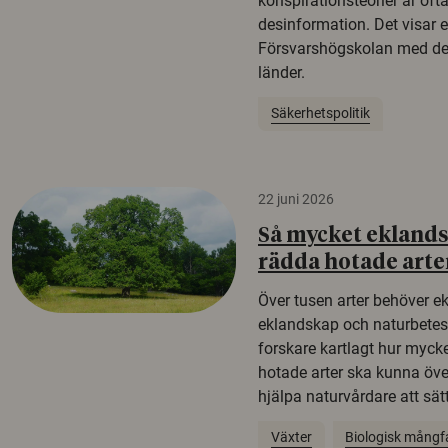
konspirationsteorier är oft
desinformation. Det visar e
Försvarshögskolan med del
länder.
Säkerhetspolitik
22 juni 2026
Så mycket eklandsk
rädda hotade arte
Över tusen arter behöver e
eklandskap och naturbetesma
forskare kartlagt hur mycke
hotade arter ska kunna öv
hjälpa naturvårdare att sätta
Växter
Biologisk mångf