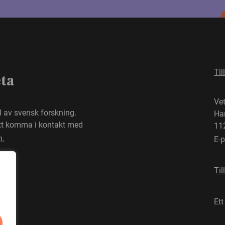
Til
eta
Ve
el av svensk forskning.
Ha
att komma i kontakt med
11
n.
E-
Til
Ett