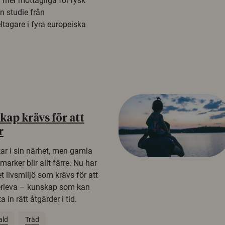
a mer mottagliga för rysk
n studie från
tagare i fyra europeiska
ap krävs för att
r
kar i sin närhet, men gamla
rker blir allt färre. Nu har
t livsmiljö som krävs för att
erleva – kunskap som kan
 in rätt åtgärder i tid.
ald
Träd