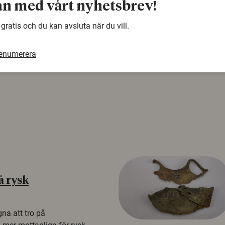
n med vårt nyhetsbrev!
samma ämne. Använd gärna vår sökfunktion!
 gratis och du kan avsluta när du vill.
renumerera
å rysk
na att tro på