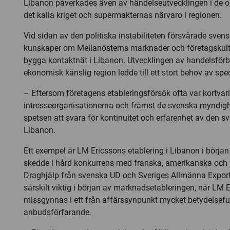
Libanon påverkades även av händelseutvecklingen i de o
det kalla kriget och supermakternas närvaro i regionen.
Vid sidan av den politiska instabiliteten försvårade sven
kunskaper om Mellanösterns marknader och företagskultu
bygga kontaktnät i Libanon. Utvecklingen av handelsförbin
ekonomisk känslig region ledde till ett stort behov av spe
– Eftersom företagens etableringsförsök ofta var kortvar
intresseorganisationerna och främst de svenska myndig
spetsen att svara för kontinuitet och erfarenhet av den s
Libanon.
Ett exempel är LM Ericssons etablering i Libanon i början
skedde i hård konkurrens med franska, amerikanska och
Draghjälp från svenska UD och Sveriges Allmänna Export
särskilt viktig i början av marknadsetableringen, när LM E
missgynnas i ett från affärssynpunkt mycket betydelseful
anbudsförfarande.