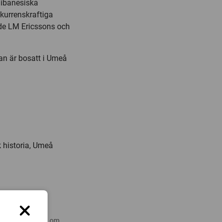
libanesiska
nkurrenskraftiga
åde LM Ericssons och
n är bosatt i Umeå
 historia, Umeå
 nyare forskning om