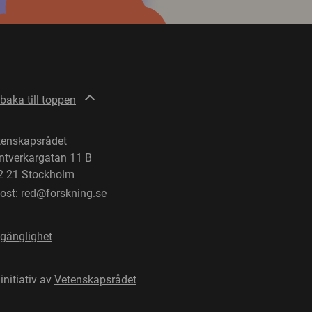
lbaka till toppen
tenskapsrådet
ntverkargatan 11 B
2 21 Stockholm
post:
red@forskning.se
lgänglighet
 initiativ av
Vetenskapsrådet