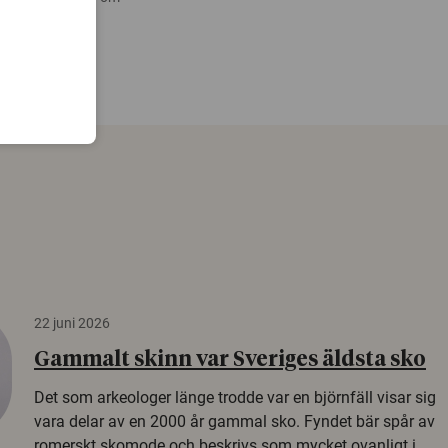
22 juni 2026
Gammalt skinn var Sveriges äldsta sko
Det som arkeologer länge trodde var en björnfäll visar sig
vara delar av en 2000 år gammal sko. Fyndet bär spår av
romerskt skomode och beskrivs som mycket ovanligt i