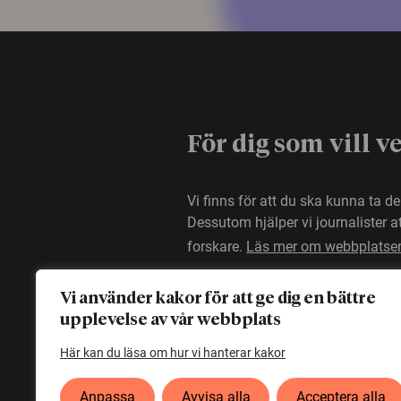
För dig som vill v
Vi finns för att du ska kunna ta d
Dessutom hjälper vi journalister 
forskare.
Läs mer om webbplatse
Vi använder kakor för att ge dig en bättre
upplevelse av vår webbplats
Här kan du läsa om hur vi hanterar kakor
Anpassa
Avvisa alla
Acceptera alla