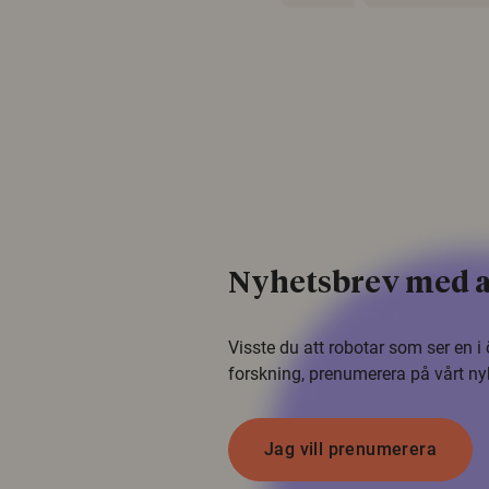
Nyhetsbrev med a
Visste du att robotar som ser en 
forskning, prenumerera på vårt ny
Jag vill prenumerera