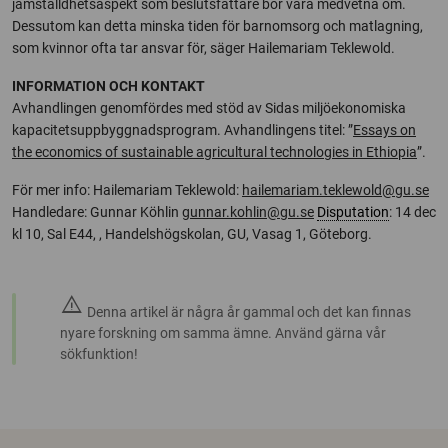
jämställdhetsaspekt som beslutsfattare bör vara medvetna om.
Dessutom kan detta minska tiden för barnomsorg och matlagning,
som kvinnor ofta tar ansvar för, säger Hailemariam Teklewold.
INFORMATION OCH KONTAKT
Avhandlingen genomfördes med stöd av Sidas miljöekonomiska
kapacitetsuppbyggnadsprogram.
Avhandlingens titel: ”
Essays on
the economics of sustainable agricultural technologies in Ethiopia
”.
För mer info: Hailemariam Teklewold:
hailemariam.teklewold@gu.se
Handledare: Gunnar Köhlin
gunnar.kohlin@gu.se
Disputation
: 14 dec
kl 10, Sal E44, , Handelshögskolan, GU, Vasag 1, Göteborg.
warning
Denna artikel är några år gammal och det kan finnas
nyare forskning om samma ämne. Använd gärna vår
sökfunktion!