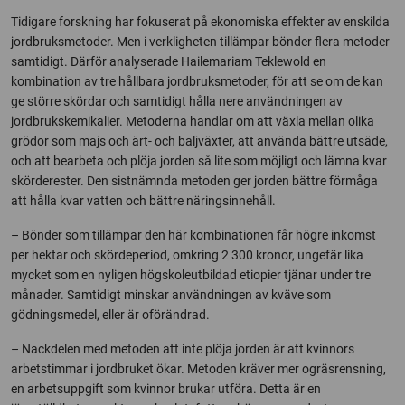
Tidigare forskning har fokuserat på ekonomiska effekter av enskilda
jordbruksmetoder. Men i verkligheten tillämpar bönder flera metoder
samtidigt. Därför analyserade Hailemariam Teklewold en
kombination av tre hållbara jordbruksmetoder, för att se om de kan
ge större skördar och samtidigt hålla nere användningen av
jordbrukskemikalier. Metoderna handlar om att växla mellan olika
grödor som majs och ärt- och baljväxter, att använda bättre utsäde,
och att bearbeta och plöja jorden så lite som möjligt och lämna kvar
skörderester. Den sistnämnda metoden ger jorden bättre förmåga
att hålla kvar vatten och bättre näringsinnehåll.
– Bönder som tillämpar den här kombinationen får högre inkomst
per hektar och skördeperiod, omkring 2 300 kronor, ungefär lika
mycket som en nyligen högskoleutbildad etiopier tjänar under tre
månader. Samtidigt minskar användningen av kväve som
gödningsmedel, eller är oförändrad.
– Nackdelen med metoden att inte plöja jorden är att kvinnors
arbetstimmar i jordbruket ökar. Metoden kräver mer ogräsrensning,
en arbetsuppgift som kvinnor brukar utföra. Detta är en