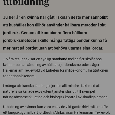
utbildning
Ju fler år en kvinna har gått i skolan desto mer sannolikt
att hushållet hon tillhör använder hållbara metoder i sitt
jordbruk. Genom att kombinera flera hållbara
jordbruksmetoder skulle många fattiga bönder kunna få
mer mat på bordet utan att behöva utarma sina jordar.
– Våra resultat visar ett tydligt
samband
mellan fler skolår hos
kvinnor och användning av hållbara jordbruksmetoder, säger
Hailemariam Teklewold vid Enheten för miljöekonomi, Institutionen
för nationalekonomi.
I många afrikanska länder ger jorden allt mindre i takt med att
naturens så kallade ekosystemtjänster slås ut, till exempel
näringsämnescirkulation och biologisk kontroll av skadliga ämnen.
Utbildning av kvinnor kan vara en av de viktigaste drivkrafterna för
ett långsiktigt hållbart jordbruk i Afrika, visar Hailemariam Teklewold