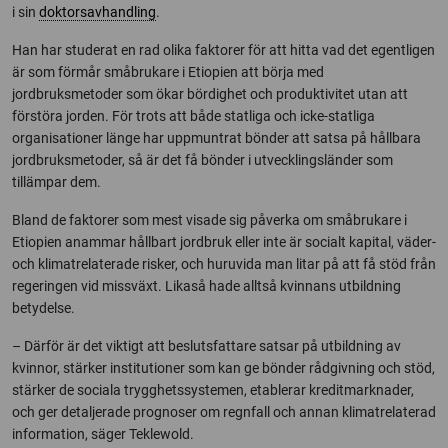
i sin
doktorsavhandling
.
Han har studerat en rad olika faktorer för att hitta vad det egentligen
är som förmår småbrukare i Etiopien att börja med
jordbruksmetoder som ökar bördighet och produktivitet utan att
förstöra jorden. För trots att både statliga och icke-statliga
organisationer länge har uppmuntrat bönder att satsa på hållbara
jordbruksmetoder, så är det få bönder i utvecklingsländer som
tillämpar dem.
Bland de faktorer som mest visade sig påverka om småbrukare i
Etiopien anammar hållbart jordbruk eller inte är socialt kapital, väder-
och klimatrelaterade risker, och huruvida man litar på att få stöd från
regeringen vid missväxt. Likaså hade alltså kvinnans utbildning
betydelse.
– Därför är det viktigt att beslutsfattare satsar på utbildning av
kvinnor, stärker institutioner som kan ge bönder rådgivning och stöd,
stärker de sociala trygghetssystemen, etablerar kreditmarknader,
och ger detaljerade prognoser om regnfall och annan klimatrelaterad
information, säger Teklewold.