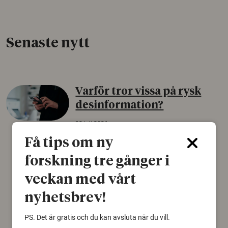
Senaste nytt
Varför tror vissa på rysk
desinformation?
30 juli 2026
Få tips om ny
Personer som är mer benägna att tro på
konspirationsteorier är ofta mer mottagliga
forskning tre gånger i
för rysk desinformation. Det visar en studie
från Försvarshögskolan med deltagare i fyra
veckan med vårt
europeiska länder.
nyhetsbrev!
Säkerhetspolitik
PS. Det är gratis och du kan avsluta när du vill.