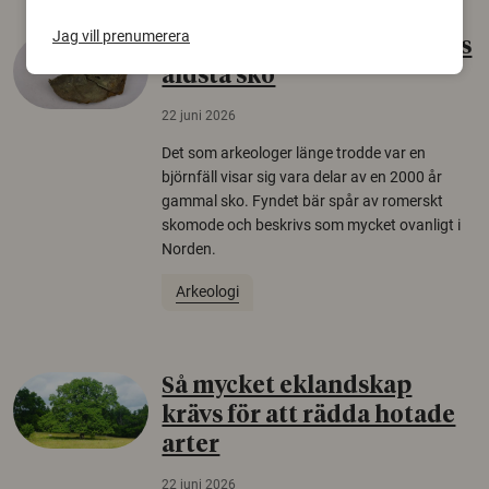
Jag vill prenumerera
Gammalt skinn var Sveriges
äldsta sko
22 juni 2026
Det som arkeologer länge trodde var en
björnfäll visar sig vara delar av en 2000 år
gammal sko. Fyndet bär spår av romerskt
skomode och beskrivs som mycket ovanligt i
Norden.
Arkeologi
Så mycket eklandskap
krävs för att rädda hotade
arter
22 juni 2026