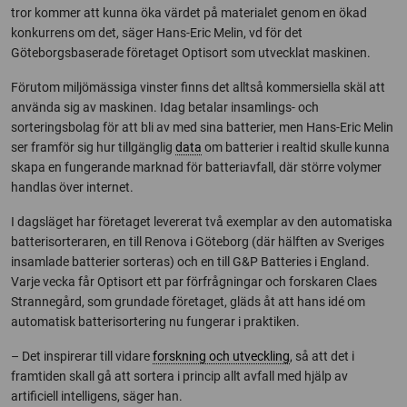
tror kommer att kunna öka värdet på materialet genom en ökad
konkurrens om det, säger Hans-Eric Melin, vd för det
Göteborgsbaserade företaget Optisort som utvecklat maskinen.
Förutom miljömässiga vinster finns det alltså kommersiella skäl att
använda sig av maskinen. Idag betalar insamlings- och
sorteringsbolag för att bli av med sina batterier, men Hans-Eric Melin
ser framför sig hur tillgänglig
data
om batterier i realtid skulle kunna
skapa en fungerande marknad för batteriavfall, där större volymer
handlas över internet.
I dagsläget har företaget levererat två exemplar av den automatiska
batterisorteraren, en till Renova i Göteborg (där hälften av Sveriges
insamlade batterier sorteras) och en till G&P Batteries i England.
Varje vecka får Optisort ett par förfrågningar och forskaren Claes
Strannegård, som grundade företaget, gläds åt att hans idé om
automatisk batterisortering nu fungerar i praktiken.
– Det inspirerar till vidare
forskning och utveckling
, så att det i
framtiden skall gå att sortera i princip allt avfall med hjälp av
artificiell intelligens, säger han.