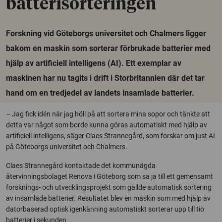
batterisorteringen
Forskning vid Göteborgs universitet och Chalmers ligger
bakom en maskin som sorterar förbrukade batterier med
hjälp av artificiell intelligens (AI). Ett exemplar av
maskinen har nu tagits i drift i Storbritannien där det tar
hand om en tredjedel av landets insamlade batterier.
– Jag fick idén när jag höll på att sortera mina sopor och tänkte att
detta var något som borde kunna göras automatiskt med hjälp av
artificiell intelligens, säger Claes Strannegård, som forskar om just AI
på Göteborgs universitet och Chalmers.
Claes Strannegård kontaktade det kommunägda
återvinningsbolaget Renova i Göteborg som sa ja till ett gemensamt
forsknings- och utvecklingsprojekt som gällde automatisk sortering
av insamlade batterier. Resultatet blev en maskin som med hjälp av
datorbaserad optisk igenkänning automatiskt sorterar upp till tio
batterier i sekunden.