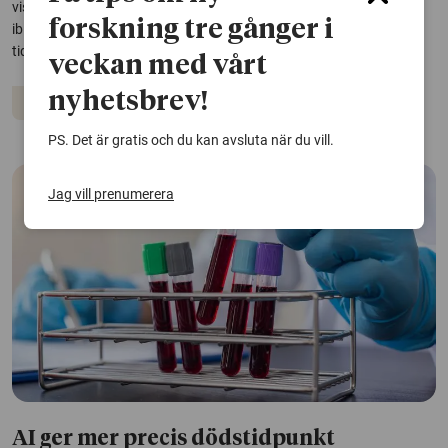
visualiserar året 1936. Resultatet: Bilder som är stereotypiska och
forskning tre gånger i
ibland rakt av felaktiga. Som svart-vita bilder av människor med
tidstypiska kläder – och mobiltelefon i handen.
veckan med vårt
nyhetsbrev!
Artificiell intelligens
Media och kommunikation
PS. Det är gratis och du kan avsluta när du vill.
Jag vill prenumerera
AI ger mer precis dödstidpunkt