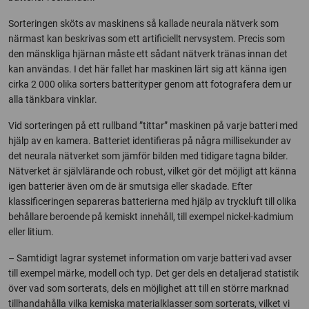
Sorteringen sköts av maskinens så kallade neurala nätverk som
närmast kan beskrivas som ett artificiellt nervsystem. Precis som
den mänskliga hjärnan måste ett sådant nätverk tränas innan det
kan användas. I det här fallet har maskinen lärt sig att känna igen
cirka 2 000 olika sorters batterityper genom att fotografera dem ur
alla tänkbara vinklar.
Vid sorteringen på ett rullband ”tittar” maskinen på varje batteri med
hjälp av en kamera. Batteriet identifieras på några millisekunder av
det neurala nätverket som jämför bilden med tidigare tagna bilder.
Nätverket är självlärande och robust, vilket gör det möjligt att känna
igen batterier även om de är smutsiga eller skadade. Efter
klassificeringen separeras batterierna med hjälp av tryckluft till olika
behållare beroende på kemiskt innehåll, till exempel nickel-kadmium
eller litium.
– Samtidigt lagrar systemet information om varje batteri vad avser
till exempel märke, modell och typ. Det ger dels en detaljerad statistik
över vad som sorterats, dels en möjlighet att till en större marknad
tillhandahålla vilka kemiska materialklasser som sorterats, vilket vi