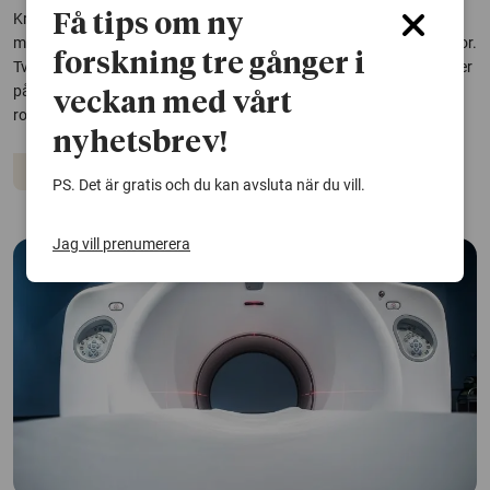
Kraftig och varaktig viktminskning har tidigare kunnat kopplas till
Få tips om ny
minskad risk för cancer och cancerrelaterad död, främst hos kvinnor.
forskning tre gånger i
Två nya studier ger nu ledtrådar till varför risken minskar – och tyder
på att kön, ämnesomsättning och genetik kan spela en avgörande
veckan med vårt
roll.
nyhetsbrev!
Cancer
Övervikt
PS. Det är gratis och du kan avsluta när du vill.
Jag vill prenumerera