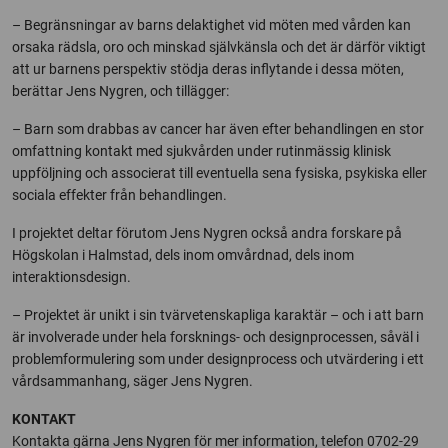
– Begränsningar av barns delaktighet vid möten med vården kan
orsaka rädsla, oro och minskad självkänsla och det är därför viktigt
att ur barnens perspektiv stödja deras inflytande i dessa möten,
berättar Jens Nygren, och tillägger:
– Barn som drabbas av cancer har även efter behandlingen en stor
omfattning kontakt med sjukvården under rutinmässig klinisk
uppföljning och associerat till eventuella sena fysiska, psykiska eller
sociala effekter från behandlingen.
I projektet deltar förutom Jens Nygren också andra forskare på
Högskolan i Halmstad, dels inom omvårdnad, dels inom
interaktionsdesign.
– Projektet är unikt i sin tvärvetenskapliga karaktär – och i att barn
är involverade under hela forsknings- och designprocessen, såväl i
problemformulering som under designprocess och utvärdering i ett
vårdsammanhang, säger Jens Nygren.
KONTAKT
Kontakta gärna Jens Nygren för mer information, telefon 0702-29