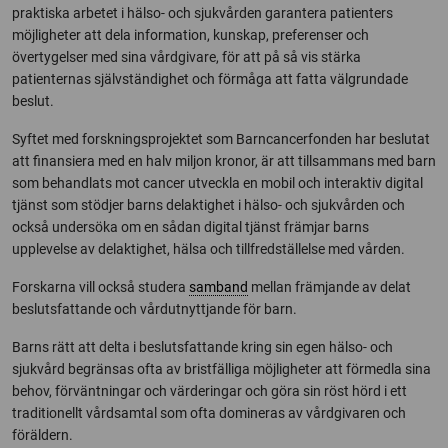
praktiska arbetet i hälso- och sjukvården garantera patienters
möjligheter att dela information, kunskap, preferenser och
övertygelser med sina vårdgivare, för att på så vis stärka
patienternas självständighet och förmåga att fatta välgrundade
beslut.
Syftet med forskningsprojektet som Barncancerfonden har beslutat
att finansiera med en halv miljon kronor, är att tillsammans med barn
som behandlats mot cancer utveckla en mobil och interaktiv digital
tjänst som stödjer barns delaktighet i hälso- och sjukvården och
också undersöka om en sådan digital tjänst främjar barns
upplevelse av delaktighet, hälsa och tillfredställelse med vården.
Forskarna vill också studera
samband
mellan främjande av delat
beslutsfattande och vårdutnyttjande för barn.
Barns rätt att delta i beslutsfattande kring sin egen hälso- och
sjukvård begränsas ofta av bristfälliga möjligheter att förmedla sina
behov, förväntningar och värderingar och göra sin röst hörd i ett
traditionellt vårdsamtal som ofta domineras av vårdgivaren och
föräldern.