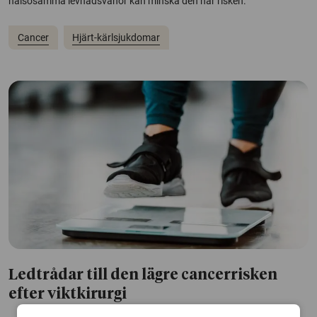
hälsosamma levnadsvanor kan minska den här risken.
Cancer
Hjärt-kärlsjukdomar
Ledtrådar till den lägre cancerrisken
efter viktkirurgi