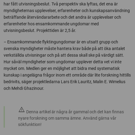
har fått utvisningsbeslut. Två perspektiv ska lyftas, det ena är
myndigheternas upplevelser, erfarenheter och kunskapsanvändning
beträffande återvändararbete och det andra är upplevelser och
erfarenheter hos ensamkommande ungdomar med
utvisningsbeslut. Projekttiden är 2,5 år.
– Ensamkommande flyktingungdomar är en utsatt grupp och
svenska myndigheter måste hantera krav både på att öka antalet
verkställda utvisningar och på att dessa skall ske på värdigt sätt.
Hur såväl myndigheter som ungdomar upplever detta vet vi inte
mycket om. Medlen ger en möjlighet att bidra med systematisk
kunskap i angelägna frågor inom ett område där lite forskning hittills
bedrivits, säger projektledarna Lars Erik Lauritz, Malin E. Wimelius
och Mehdi Ghazinour.
warning
Denna artikel är några år gammal och det kan finnas
nyare forskning om samma ämne. Använd gärna vår
sökfunktion!