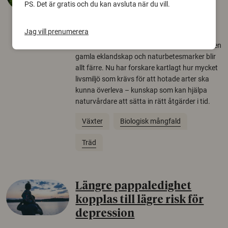
PS. Det är gratis och du kan avsluta när du vill.
arter
22 juni 2026
Jag vill prenumerera
Över tusen arter behöver ekar i sin närhet, men
gamla eklandskap och naturbetesmarker blir
allt färre. Nu har forskare kartlagt hur mycket
livsmiljö som krävs för att hotade arter ska
kunna överleva – kunskap som kan hjälpa
naturvårdare att sätta in rätt åtgärder i tid.
Växter
Biologisk mångfald
Träd
Längre pappaledighet
kopplas till lägre risk för
depression