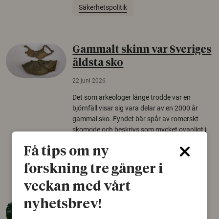
Säkerhetspolitik
Gammalt skinn var Sveriges
äldsta sko
22 juni 2026
Det som arkeologer länge trodde var en
björnfäll visar sig vara delar av en 2000 år
gammal sko. Fyndet bär spår av romerskt
skomode och beskrivs som mycket ovanligt i
Norden.
Få tips om ny
Arkeologi
forskning tre gånger i
veckan med vårt
Så mycket eklandskap
nyhetsbrev!
krävs för att rädda hotade