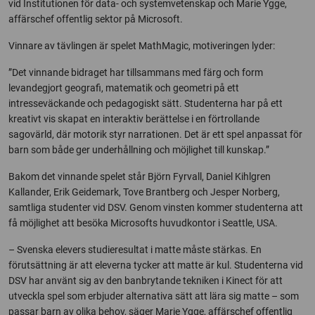
vid Institutionen för data- och systemvetenskap och Marie Ygge,
affärschef offentlig sektor på Microsoft.
Vinnare av tävlingen är spelet MathMagic, motiveringen lyder:
”Det vinnande bidraget har tillsammans med färg och form
levandegjort geografi, matematik och geometri på ett
intresseväckande och pedagogiskt sätt. Studenterna har på ett
kreativt vis skapat en interaktiv berättelse i en förtrollande
sagovärld, där motorik styr narrationen. Det är ett spel anpassat för
barn som både ger underhållning och möjlighet till kunskap.”
Bakom det vinnande spelet står Björn Fyrvall, Daniel Kihlgren
Kallander, Erik Geidemark, Tove Brantberg och Jesper Norberg,
samtliga studenter vid DSV. Genom vinsten kommer studenterna att
få möjlighet att besöka Microsofts huvudkontor i Seattle, USA.
– Svenska elevers studieresultat i matte måste stärkas. En
förutsättning är att eleverna tycker att matte är kul. Studenterna vid
DSV har använt sig av den banbrytande tekniken i Kinect för att
utveckla spel som erbjuder alternativa sätt att lära sig matte – som
passar barn av olika behov, säger Marie Ygge, affärschef offentlig