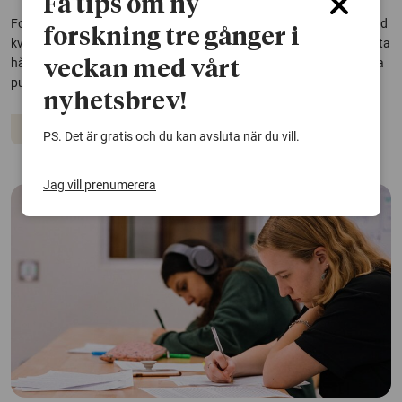
Få tips om ny
Forskare har länge försökt förena Einsteins teori för gravitation med
forskning tre gånger i
kvantmekanik, vilket skulle kunna ge kunskap om bland annat svarta
hål och universums födelse. Forskning från Chalmers kan ge viktiga
veckan med vårt
pusselbitar.
nyhetsbrev!
Matematik
Rymden
PS. Det är gratis och du kan avsluta när du vill.
Jag vill prenumerera