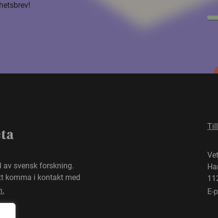
hetsbrev!
Til
eta
Ve
el av svensk forskning.
Ha
att komma i kontakt med
11
n.
E-