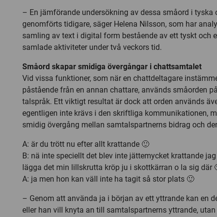
– En jämförande undersökning av dessa småord i tyska o
genomförts tidigare, säger Helena Nilsson, som har analy
samling av text i digital form bestående av ett tyskt och 
samlade aktiviteter under två veckors tid.
Småord skapar smidiga övergångar i chattsamtalet
Vid vissa funktioner, som när en chattdeltagare instämmer 
påstående från en annan chattare, används småorden p
talspråk. Ett viktigt resultat är dock att orden används äv
egentligen inte krävs i den skriftliga kommunikationen, 
smidig övergång mellan samtalspartnerns bidrag och den
A: är du trött nu efter allt krattande 🙂
B: nä inte speciellt det blev inte jättemycket krattande j
lägga det min lillskrutta kröp ju i skottkärran o la sig där 
A: ja men hon kan väll inte ha tagit så stor plats 🙂
– Genom att använda ja i början av ett yttrande kan en de
eller han vill knyta an till samtalspartnerns yttrande, utan 