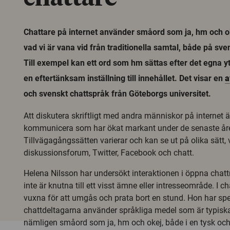
Chattare på internet använder småord som ja, hm och o
vad vi är vana vid från traditionella samtal, både på sv
Till exempel kan ett ord som hm sättas efter det egna ytt
en eftertänksam inställning till innehållet. Det visar en
a
och svenskt chattspråk från Göteborgs universitet.
Att diskutera skriftligt med andra människor på internet är
kommunicera som har ökat markant under de senaste år
Tillvägagångssätten varierar och kan se ut på olika sätt, v
diskussionsforum, Twitter, Facebook och chatt.
Helena Nilsson har undersökt interaktionen i öppna chat
inte är knutna till ett visst ämne eller intresseområde. I 
vuxna för att umgås och prata bort en stund. Hon har speci
chattdeltagarna använder språkliga medel som är typiska
nämligen småord som ja, hm och okej, både i en tysk och 