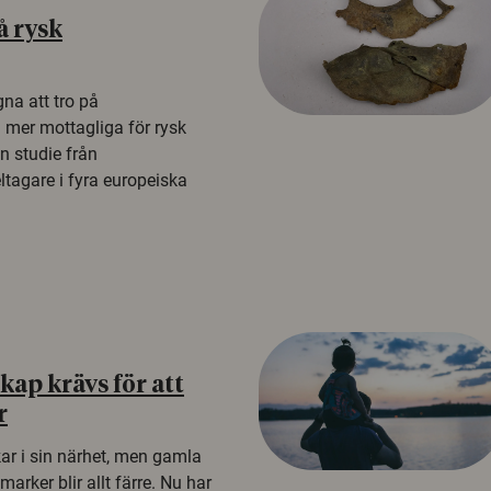
å rysk
na att tro på
a mer mottagliga för rysk
n studie från
tagare i fyra europeiska
ap krävs för att
r
kar i sin närhet, men gamla
rker blir allt färre. Nu har