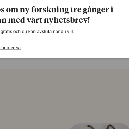
ps om ny forskning tre gånger i
Avhandlingen finns digitalt publicerad på:
http://hdl.han
n med vårt nyhetsbrev!
warning
 gratis och du kan avsluta när du vill.
Denna artikel är några år gammal och det kan finnas
samma ämne. Använd gärna vår sökfunktion!
renumerera