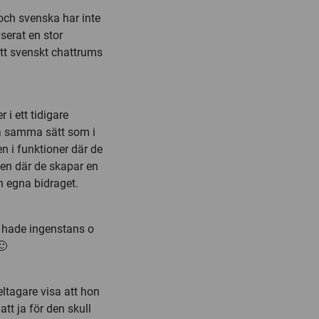
ch svenska har inte
serat en stor
ett svenskt chattrums
i ett tidigare
å samma sätt som i
en i funktioner där de
men där de skapar en
 egna bidraget.
ag hade ingenstans o
🙂
ltagare visa att hon
att ja för den skull