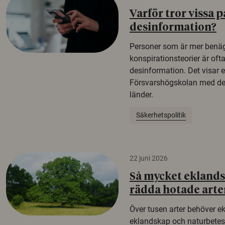
Varför tror vissa p
desinformation?
Personer som är mer benäg
konspirationsteorier är oft
desinformation. Det visar e
Försvarshögskolan med del
länder.
Säkerhetspolitik
22 juni 2026
Så mycket eklandsk
rädda hotade arte
Över tusen arter behöver e
eklandskap och naturbetesma