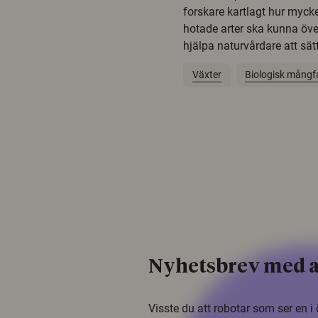
forskare kartlagt hur mycke
hotade arter ska kunna öv
hjälpa naturvårdare att sätta
Växter
Biologisk mångf
Nyhetsbrev med a
Visste du att robotar som ser en 