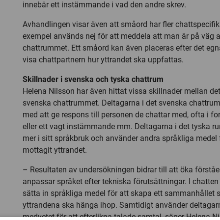
innebär ett instämmande i vad den andre skrev.
Avhandlingen visar även att småord har fler chattspecifika
exempel används nej för att meddela att man är på väg 
chattrummet. Ett småord kan även placeras efter det egna
visa chattpartnern hur yttrandet ska uppfattas.
Skillnader i svenska och tyska chattrum
Helena Nilsson har även hittat vissa skillnader mellan de
svenska chattrummet. Deltagarna i det svenska chattrum
med att ge respons till personen de chattar med, ofta i fo
eller ett vagt instämmande mm. Deltagarna i det tyska ru
mer i sitt språkbruk och använder andra språkliga medel f
mottagit yttrandet.
– Resultaten av undersökningen bidrar till att öka förståel
anpassar språket efter tekniska förutsättningar. I chatten ä
sätta in språkliga medel för att skapa ett sammanhållet s
yttrandena ska hänga ihop. Samtidigt använder deltaga
medvetet för att efterlikna talade samtal, säger Helena Ni