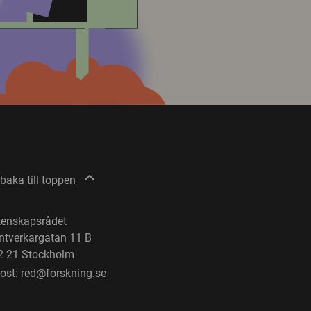
lbaka till toppen
tenskapsrådet
ntverkargatan 11 B
2 21 Stockholm
post:
red@forskning.se