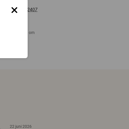
dle.net/2077/32407
 nyare forskning om
22 juni 2026