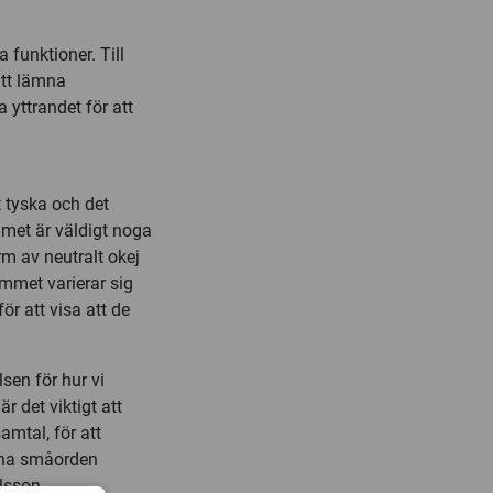
 funktioner. Till
att lämna
 yttrandet för att
t tyska och det
met är väldigt noga
rm av neutralt okej
mmet varierar sig
ör att visa att de
sen för hur vi
r det viktigt att
amtal, för att
rna småorden
lsson.