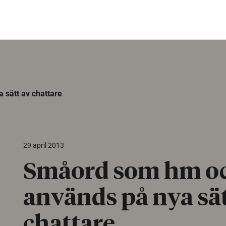
sätt av chattare
29 april 2013
Småord som hm oc
används på nya sät
chattare