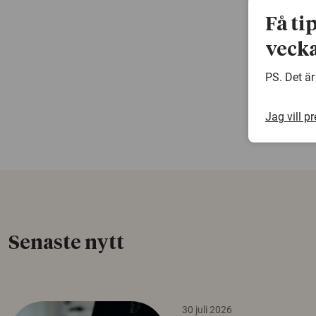
Få ti
vecka
PS. Det är
Jag vill p
Senaste nytt
30 juli 2026