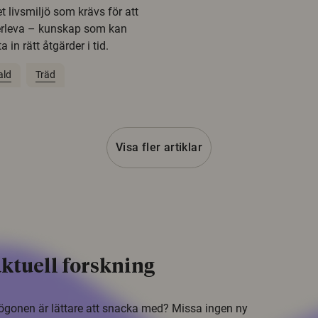
t livsmiljö som krävs för att
erleva – kunskap som kan
 in rätt åtgärder i tid.
ald
Träd
Visa fler artiklar
ktuell forskning
i ögonen är lättare att snacka med? Missa ingen ny