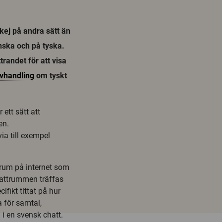
kej på andra sätt än
enska och på tyska.
randet för att visa
vhandling
om tyskt
 ett sätt att
en.
ia till exempel
trum på internet som
chattrummen träffas
fikt tittat på hur
 för samtal,
i en svensk chatt.