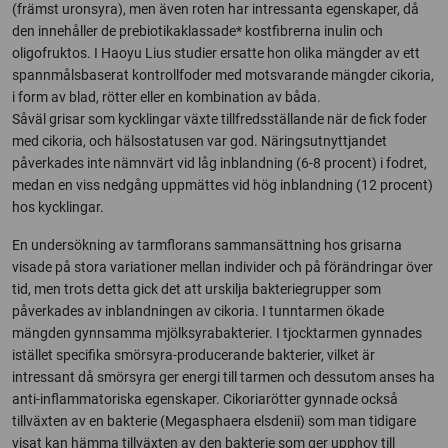
(främst uronsyra), men även roten har intressanta egenskaper, då
den innehåller de prebiotikaklassade* kostfibrerna inulin och
oligofruktos. I Haoyu Lius studier ersatte hon olika mängder av ett
spannmålsbaserat kontrollfoder med motsvarande mängder cikoria,
i form av blad, rötter eller en kombination av båda.
Såväl grisar som kycklingar växte tillfredsställande när de fick foder
med cikoria, och hälsostatusen var god. Näringsutnyttjandet
påverkades inte nämnvärt vid låg inblandning (6-8 procent) i fodret,
medan en viss nedgång uppmättes vid hög inblandning (12 procent)
hos kycklingar.
En undersökning av tarmflorans sammansättning hos grisarna
visade på stora variationer mellan individer och på förändringar över
tid, men trots detta gick det att urskilja bakteriegrupper som
påverkades av inblandningen av cikoria. I tunntarmen ökade
mängden gynnsamma mjölksyrabakterier. I tjocktarmen gynnades
istället specifika smörsyra-producerande bakterier, vilket är
intressant då smörsyra ger energi till tarmen och dessutom anses ha
anti-inflammatoriska egenskaper. Cikoriarötter gynnade också
tillväxten av en bakterie (Megasphaera elsdenii) som man tidigare
visat kan hämma tillväxten av den bakterie som ger upphov till