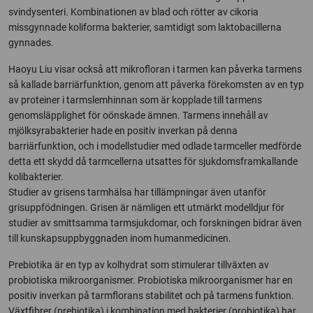
svindysenteri. Kombinationen av blad och rötter av cikoria
missgynnade koliforma bakterier, samtidigt som laktobacillerna
gynnades.
Haoyu Liu visar också att mikrofloran i tarmen kan påverka tarmens
så kallade barriärfunktion, genom att påverka förekomsten av en typ
av proteiner i tarmslemhinnan som är kopplade till tarmens
genomsläpplighet för oönskade ämnen. Tarmens innehåll av
mjölksyrabakterier hade en positiv inverkan på denna
barriärfunktion, och i modellstudier med odlade tarmceller medförde
detta ett skydd då tarmcellerna utsattes för sjukdomsframkallande
kolibakterier.
Studier av grisens tarmhälsa har tillämpningar även utanför
grisuppfödningen. Grisen är nämligen ett utmärkt modelldjur för
studier av smittsamma tarmsjukdomar, och forskningen bidrar även
till kunskapsuppbyggnaden inom humanmedicinen.
Prebiotika är en typ av kolhydrat som stimulerar tillväxten av
probiotiska mikroorganismer. Probiotiska mikroorganismer har en
positiv inverkan på tarmflorans stabilitet och på tarmens funktion.
Växtfibrer (prebiotika) i kombination med bakterier (probiotika) har