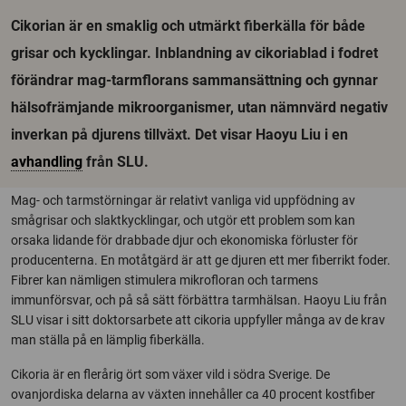
Cikorian är en smaklig och utmärkt fiberkälla för både
grisar och kycklingar. Inblandning av cikoriablad i fodret
förändrar mag-tarmflorans sammansättning och gynnar
hälsofrämjande mikroorganismer, utan nämnvärd negativ
inverkan på djurens tillväxt. Det visar Haoyu Liu i en
avhandling
från SLU.
Mag- och tarmstörningar är relativt vanliga vid uppfödning av
smågrisar och slaktkycklingar, och utgör ett problem som kan
orsaka lidande för drabbade djur och ekonomiska förluster för
producenterna. En motåtgärd är att ge djuren ett mer fiberrikt foder.
Fibrer kan nämligen stimulera mikrofloran och tarmens
immunförsvar, och på så sätt förbättra tarmhälsan. Haoyu Liu från
SLU visar i sitt doktorsarbete att cikoria uppfyller många av de krav
man ställa på en lämplig fiberkälla.
Cikoria är en flerårig ört som växer vild i södra Sverige. De
ovanjordiska delarna av växten innehåller ca 40 procent kostfiber