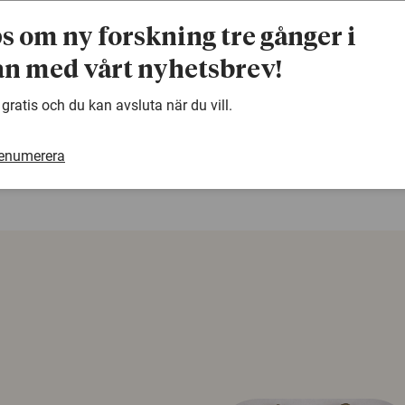
Prissumma:
8 miljoner svenska kronor, delas lika mellan 
ps om ny forskning tre gånger i
n med vårt nyhetsbrev!
warning
 gratis och du kan avsluta när du vill.
Denna artikel är några år gammal och det kan finnas
samma ämne. Använd gärna vår sökfunktion!
renumerera