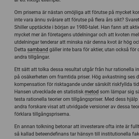
Om priserna är nästan omöjliga att förutse på mycket kort
inte vara ännu svårare att förutse på flera års sikt? Svaret 
Shiller upptäckte i början av 1980-talet. Han fann att akti
mycket mer än företagens utdelningar och att kvoten mel
utdelningar tenderar att minska när denna kvot är hög oc
Detta
samband
gäller inte bara för aktier, utan också för
andra tillgångar.
Ett sätt att tolka dessa resultat utgår från hur rationella 
på osäkerheten om framtida priser. Hög avkastning ses 
kompensation för risktagande under särskilt riskfyllda tid
Hansen utvecklade en statistisk
metod
som lämpar sig sär
testa rationella teorier om tillgångspriser. Med dess hjä
andra forskare visat att utvidgade versioner av dessa teori
förklara tillgångspriserna.
En annan tolkning betonar att investerare ofta inte är full
så kallad beteendefinans tar hänsyn till institutionella fa