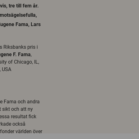
s, tre till fem år.
motsägelsefulla,
 Eugene Fama, Lars
 Riksbanks pris i
ugene F. Fama
,
sity of Chicago, IL,
T, USA
ene Fama och andra
t sikt och att ny
ssa resultat fick
erkade också
fonder världen över