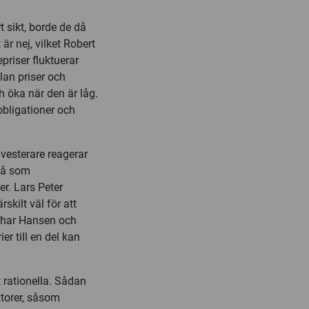
 sikt, borde de då
är nej, vilket Robert
epriser fluktuerar
lan priser och
h öka när den är låg.
 obligationer och
investerare reagerar
då som
er. Lars Peter
skilt väl för att
lp har Hansen och
er till en del kan
t rationella. Sådan
ktorer, såsom