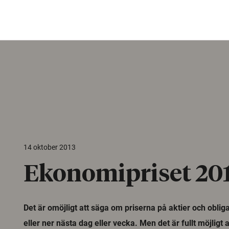
14 oktober 2013
Ekonomipriset 20
Det är omöjligt att säga om priserna på aktier och oblig
eller ner nästa dag eller vecka. Men det är fullt möjligt a