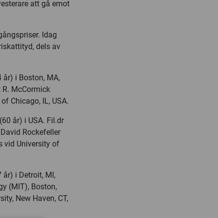
vesterare att gå emot
gångspriser. Idag
iskattityd, dels av
år) i Boston, MA,
rt R. McCormick
 of Chicago, IL, USA.
 år) i USA. Fil.dr
 David Rockefeller
 vid University of
) i Detroit, MI,
gy (MIT), Boston,
sity, New Haven, CT,