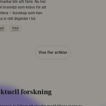
rker blir allt färre. Nu har
t livsmiljö som krävs för att
erleva – kunskap som kan
 in rätt åtgärder i tid.
ald
Träd
Visa fler artiklar
ktuell forskning