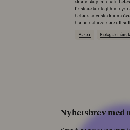
eklandskap och naturbetesma
forskare kartlagt hur mycke
hotade arter ska kunna öv
hjälpa naturvårdare att sätta
Växter
Biologisk mångf
Nyhetsbrev med a