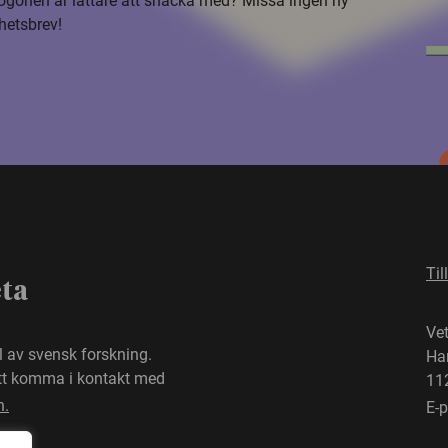
i ögonen är lättare att snacka med? Missa ingen ny
hetsbrev!
Til
eta
Ve
el av svensk forskning.
Ha
att komma i kontakt med
11
n.
E-