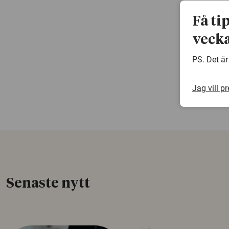
Få ti
vecka
PS. Det är
Jag vill p
Senaste nytt