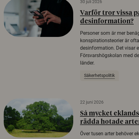
30 juli 2026
Varför tror vissa p
desinformation?
Personer som är mer benäg
konspirationsteorier är oft
desinformation. Det visar e
Försvarshögskolan med del
länder.
Säkerhetspolitik
22 juni 2026
Så mycket eklandsk
rädda hotade arte
Över tusen arter behöver e