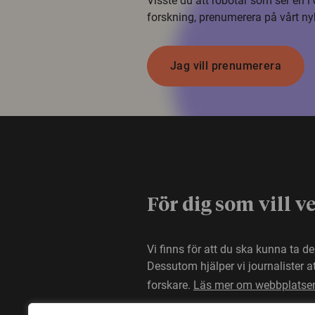
Visste du att robotar som ser en 
forskning, prenumerera på vårt ny
Jag vill prenumerera
För dig som vill v
Vi finns för att du ska kunna ta d
Dessutom hjälper vi journalister 
forskare.
Läs mer om webbplatse