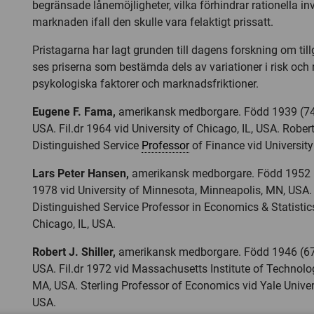
begränsade lånemöjligheter, vilka förhindrar rationella in
marknaden ifall den skulle vara felaktigt prissatt.
Pristagarna har lagt grunden till dagens forskning om till
ses priserna som bestämda dels av variationer i risk och r
psykologiska faktorer och marknadsfriktioner.
Eugene F. Fama,
amerikansk medborgare. Född 1939 (74 
USA. Fil.dr 1964 vid University of Chicago, IL, USA. Robe
Distinguished Service
Professor
of Finance vid University
Lars Peter Hansen,
amerikansk medborgare. Född 1952 (60
1978 vid University of Minnesota, Minneapolis, MN, USA.
Distinguished Service Professor in Economics & Statistics
Chicago, IL, USA.
Robert J. Shiller,
amerikansk medborgare. Född 1946 (67 år
USA. Fil.dr 1972 vid Massachusetts Institute of Technolo
MA, USA. Sterling Professor of Economics vid Yale Univer
USA.