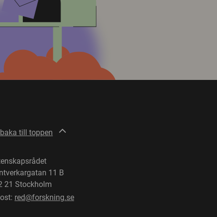
lbaka till toppen
tenskapsrådet
ntverkargatan 11 B
2 21 Stockholm
post:
red@forskning.se