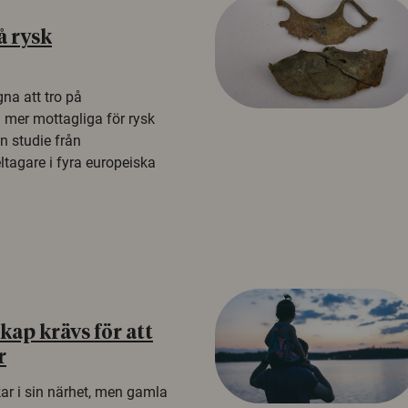
å rysk
na att tro på
a mer mottagliga för rysk
n studie från
tagare i fyra europeiska
ap krävs för att
r
kar i sin närhet, men gamla