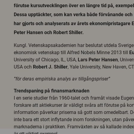
förutse kursutvecklingen över en längre tid på, exempelvi
Dessa upptäckter, som kan verka både förvånande och 
har gjorts och analyserats av årets ekonomipristagare
Peter Hansen och Robert Shiller.
Kungl. Vetenskapsakademien har beslutat utdela Sveriges
ekonomisk vetenskap till Alfred Nobels Minne 2013 till
E
University of Chicago, IL, USA,
Lars Peter Hansen
, Univer
USA och
Robert J. Shiller
, Yale University, New Haven, C
”för deras empiriska analys av tillgångspriser”
Trendspaning på finansmarknaden
I en serie studier från 1960-talet och framåt visade Eug
forskare att aktiekurser är väldigt svåra att förutse på kor
information påverkar priserna så gott som omedelbart. De
inte bara ett stort inflytande inom forskningen, utan påv
marknaderna i praktiken. Framväxten av så kallade index
är ett viktigt exempel.