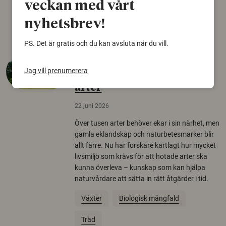
veckan med vårt
Arkeologi
nyhetsbrev!
PS. Det är gratis och du kan avsluta när du vill.
Så mycket eklandskap
Jag vill prenumerera
krävs för att rädda hotade
arter
22 juni 2026
Över tusen arter behöver ekar i sin närhet, men
gamla eklandskap och naturbetesmarker blir
allt färre. Nu har forskare kartlagt hur mycket
livsmiljö som krävs för att hotade arter ska
kunna överleva – kunskap som kan hjälpa
naturvårdare att sätta in rätt åtgärder i tid.
Växter
Biologisk mångfald
Träd