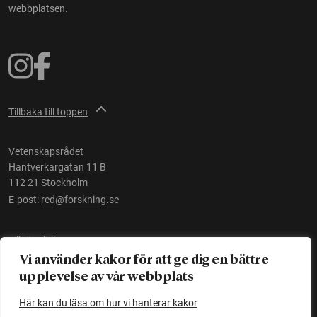
webbplatsen.
Tillbaka till toppen
Vetenskapsrådet
Hantverkargatan 11 B
112 21 Stockholm
E-post:
red@forskning.se
Tillgänglighet
Vi använder kakor för att ge dig en bättre
upplevelse av vår webbplats
Ett initiativ av
Vetenskapsrådet
Här kan du läsa om hur vi hanterar kakor