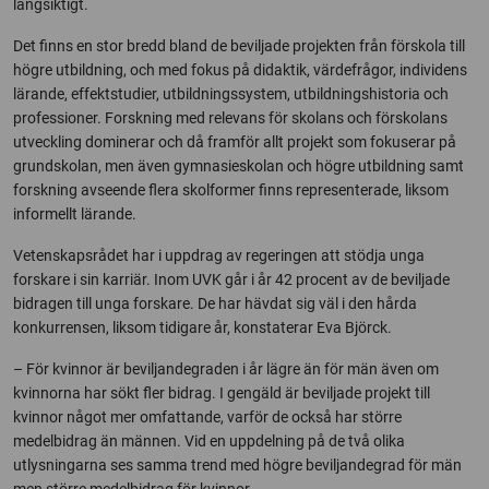
långsiktigt.
Det finns en stor bredd bland de beviljade projekten från förskola till
högre utbildning, och med fokus på didaktik, värdefrågor, individens
lärande, effektstudier, utbildningssystem, utbildningshistoria och
professioner. Forskning med relevans för skolans och förskolans
utveckling dominerar och då framför allt projekt som fokuserar på
grundskolan, men även gymnasieskolan och högre utbildning samt
forskning avseende flera skolformer finns representerade, liksom
informellt lärande.
Vetenskapsrådet har i uppdrag av regeringen att stödja unga
forskare i sin karriär. Inom UVK går i år 42 procent av de beviljade
bidragen till unga forskare. De har hävdat sig väl i den hårda
konkurrensen, liksom tidigare år, konstaterar Eva Björck.
– För kvinnor är beviljandegraden i år lägre än för män även om
kvinnorna har sökt fler bidrag. I gengäld är beviljade projekt till
kvinnor något mer omfattande, varför de också har större
medelbidrag än männen. Vid en uppdelning på de två olika
utlysningarna ses samma trend med högre beviljandegrad för män