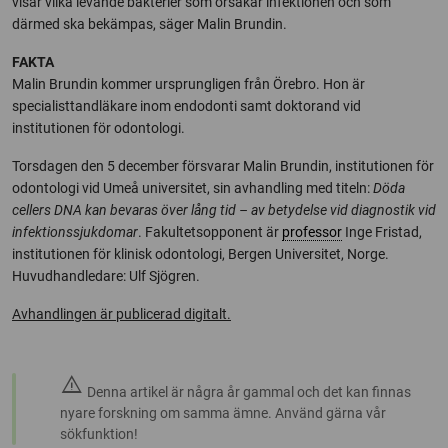
visar vilka levande bakterier som orsakar infektionen och som
därmed ska bekämpas, säger Malin Brundin.
FAKTA
Malin Brundin kommer ursprungligen från Örebro. Hon är
specialisttandläkare inom endodonti samt doktorand vid
institutionen för odontologi.
Torsdagen den 5 december försvarar Malin Brundin, institutionen för
odontologi vid Umeå universitet, sin avhandling med titeln:
Döda
cellers DNA kan bevaras över lång tid – av betydelse vid diagnostik vid
infektionssjukdomar
. Fakultetsopponent är
professor
Inge Fristad,
institutionen för klinisk odontologi, Bergen Universitet, Norge.
Huvudhandledare: Ulf Sjögren.
Avhandlingen är publicerad digitalt.
warning
Denna artikel är några år gammal och det kan finnas
nyare forskning om samma ämne. Använd gärna vår
sökfunktion!