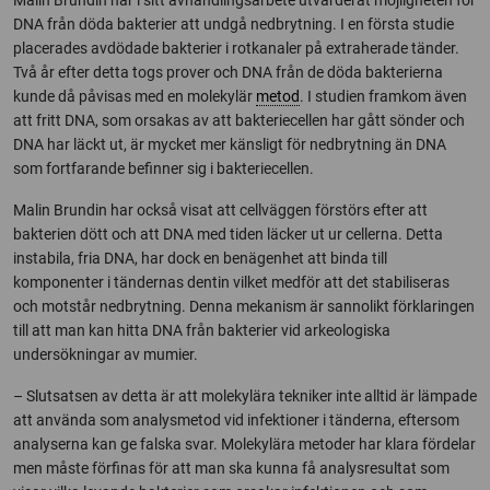
Malin Brundin har i sitt avhandlingsarbete utvärderat möjligheten för
DNA från döda bakterier att undgå nedbrytning. I en första studie
placerades avdödade bakterier i rotkanaler på extraherade tänder.
Två år efter detta togs prover och DNA från de döda bakterierna
kunde då påvisas med en molekylär
metod
. I studien framkom även
att fritt DNA, som orsakas av att bakteriecellen har gått sönder och
DNA har läckt ut, är mycket mer känsligt för nedbrytning än DNA
som fortfarande befinner sig i bakteriecellen.
Malin Brundin har också visat att cellväggen förstörs efter att
bakterien dött och att DNA med tiden läcker ut ur cellerna. Detta
instabila, fria DNA, har dock en benägenhet att binda till
komponenter i tändernas dentin vilket medför att det stabiliseras
och motstår nedbrytning. Denna mekanism är sannolikt förklaringen
till att man kan hitta DNA från bakterier vid arkeologiska
undersökningar av mumier.
– Slutsatsen av detta är att molekylära tekniker inte alltid är lämpade
att använda som analysmetod vid infektioner i tänderna, eftersom
analyserna kan ge falska svar. Molekylära metoder har klara fördelar
men måste förfinas för att man ska kunna få analysresultat som