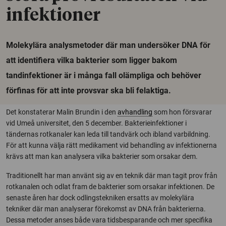
infektioner
Molekylära analysmetoder där man undersöker DNA för
att identifiera vilka bakterier som ligger bakom
tandinfektioner är i många fall olämpliga och behöver
förfinas för att inte provsvar ska bli felaktiga.
Det konstaterar Malin Brundin i den
avhandling
som hon försvarar
vid Umeå universitet, den 5 december.
Bakterieinfektioner i
tändernas rotkanaler kan leda till tandvärk och ibland varbildning.
För att kunna välja rätt medikament vid behandling av infektionerna
krävs att man kan analysera vilka bakterier som orsakar dem.
Traditionellt har man använt sig av en teknik där man tagit prov från
rotkanalen och odlat fram de bakterier som orsakar infektionen. De
senaste åren har dock odlingstekniken ersatts av molekylära
tekniker där man analyserar förekomst av DNA från bakterierna.
Dessa metoder anses både vara tidsbesparande och mer specifika