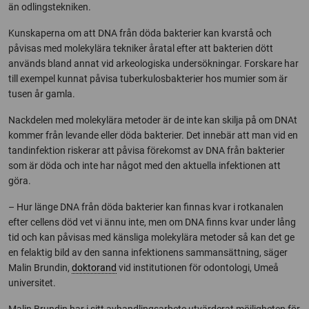
än odlingstekniken.
Kunskaperna om att DNA från döda bakterier kan kvarstå och
påvisas med molekylära tekniker åratal efter att bakterien dött
används bland annat vid arkeologiska undersökningar. Forskare har
till exempel kunnat påvisa tuberkulosbakterier hos mumier som är
tusen år gamla.
Nackdelen med molekylära metoder är de inte kan skilja på om DNAt
kommer från levande eller döda bakterier. Det innebär att man vid en
tandinfektion riskerar att påvisa förekomst av DNA från bakterier
som är döda och inte har något med den aktuella infektionen att
göra.
– Hur länge DNA från döda bakterier kan finnas kvar i rotkanalen
efter cellens död vet vi ännu inte, men om DNA finns kvar under lång
tid och kan påvisas med känsliga molekylära metoder så kan det ge
en felaktig bild av den sanna infektionens sammansättning, säger
Malin Brundin,
doktorand
vid institutionen för odontologi, Umeå
universitet.