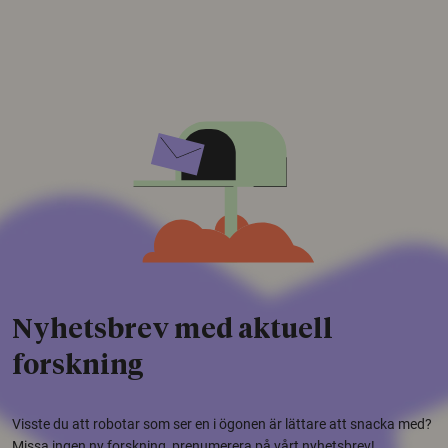
Nyhetsbrev med aktuell
forskning
Visste du att robotar som ser en i ögonen är lättare att snacka med?
Missa ingen ny forskning, prenumerera på vårt nyhetsbrev!