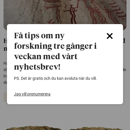
Få tips om ny
Hällristningarna styrdes av mästare med
forskning tre gånger i
makt
veckan med vårt
Hällristningarna i Bohuslän var mer än konst – de tycks ha varit
nyhetsbrev!
strikt kontrollerade av mästare som lärde ut hantverket och formade
traditionerna. En avhandling vid Göteborgs universitet visar hur
PS. Det är gratis och du kan avsluta när du vill.
dessa ristare aktivt påverkade både ritualer och socialt liv.
Jag vill prenumerera
Arkeologi