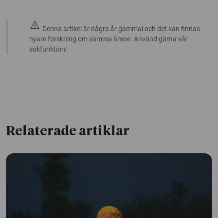
warning
Denna artikel är några år gammal och det kan finnas
nyare forskning om samma ämne. Använd gärna vår
sökfunktion!
Relaterade artiklar