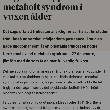
metabolt syndrom i
vuxen ålder
Det sägs ofta att frukosten är viktig för vår hälsa. En studie
från Umeå universitet stödjer detta påstående. I studien
hade ungdomar som åt en bristfällig frukost en högre
förekomst av det metabola syndromet 27 år senare,
jämfört med de som åt en mer fullvärdig frukost.
Det metabola syndromet är en samling faktorer som är kopplade till
en ökad risk att drabbas av hjärt- och kärlsjukdomar. I metabola
syndromet ingår bukfetma, höga nivåer av det skadliga blodfettet
triglyderider, låga nivåer av det skyddande blodfettet HDL, högt
blodtryck och högt fasteblodsocker.
I studien fick alla som gick ut nionde klass i Luleå 1981 (Northern
Swedish Cohort) svara på frågor om vad de ätit till frukost. 27 år