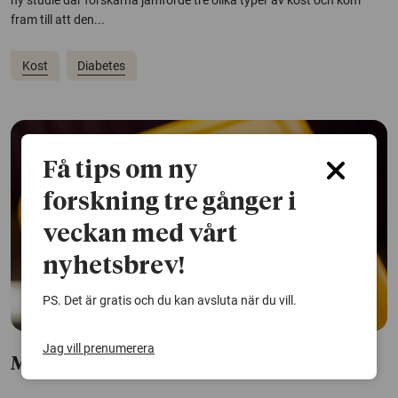
ny studie där forskarna jämförde tre olika typer av kost och kom
fram till att den...
Kost
Diabetes
Få tips om ny
forskning tre gånger i
veckan med vårt
nyhetsbrev!
PS. Det är gratis och du kan avsluta när du vill.
Jag vill prenumerera
Mat i bowl uppfattas som mer hälsosam