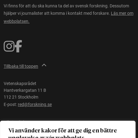
Vi finns för att du ska kunna ta del av svensk forskning. Dessutom
hjälper vi journalister att komma i kontakt med forskare.
Läs mer om
webbplatsen.
Tillbaka till toppen
Vetenskapsrådet
Hantverkargatan 11 B
112 21 Stockholm
E-post:
red@forskning.se
Tillgänglighet
Vi använder kakor för att ge dig en bättre