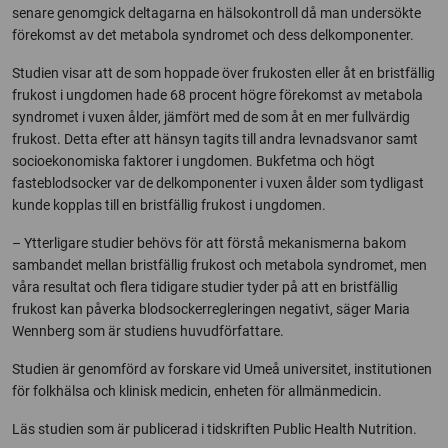
senare genomgick deltagarna en hälsokontroll då man undersökte
förekomst av det metabola syndromet och dess delkomponenter.
Studien visar att de som hoppade över frukosten eller åt en bristfällig
frukost i ungdomen hade 68 procent högre förekomst av metabola
syndromet i vuxen ålder, jämfört med de som åt en mer fullvärdig
frukost. Detta efter att hänsyn tagits till andra levnadsvanor samt
socioekonomiska faktorer i ungdomen. Bukfetma och högt
fasteblodsocker var de delkomponenter i vuxen ålder som tydligast
kunde kopplas till en bristfällig frukost i ungdomen.
– Ytterligare studier behövs för att förstå mekanismerna bakom
sambandet mellan bristfällig frukost och metabola syndromet, men
våra resultat och flera tidigare studier tyder på att en bristfällig
frukost kan påverka blodsockerregleringen negativt, säger Maria
Wennberg som är studiens huvudförfattare.
Studien är genomförd av forskare vid Umeå universitet, institutionen
för folkhälsa och klinisk medicin, enheten för allmänmedicin.
Läs studien som är publicerad i tidskriften Public Health Nutrition.