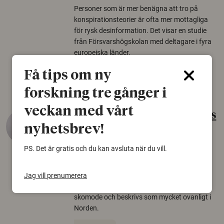
Personer som är mer benägna att tro på
konspirationsteorier är ofta mer mottagliga
för rysk desinformation. Det visar en studie
från Försvarshögskolan med deltagare i fyra
europeiska länder.
Säkerhetspolitik
Få tips om ny
forskning tre gånger i
veckan med vårt
Gammalt skinn var Sveriges
nyhetsbrev!
äldsta sko
22 juni 2026
PS. Det är gratis och du kan avsluta när du vill.
Det som arkeologer länge trodde var en
björnfäll visar sig vara delar av en 2000 år
Jag vill prenumerera
gammal sko. Fyndet bär spår av romerskt
skomode och beskrivs som mycket ovanligt i
Norden.