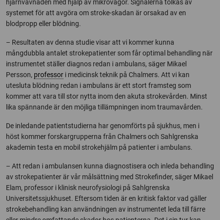
hjärnvävnaden med hjälp av mikrovågor. Signalerna tolkas av
systemet för att avgöra om stroke-skadan är orsakad av en
blodpropp eller blödning.
– Resultaten av denna studie visar att vi kommer kunna
mångdubbla antalet strokepatienter som får optimal behandling när
instrumentet ställer diagnos redan i ambulans, säger Mikael
Persson,
professor
i medicinsk teknik på Chalmers. Att vi kan
utesluta blödning redan i ambulans är ett stort framsteg som
kommer att vara till stor nytta inom den akuta strokevården. Minst
lika spännande är den möjliga tillämpningen inom traumavården.
De inledande patientstudierna har genomförts på sjukhus, men i
höst kommer forskargrupperna från Chalmers och Sahlgrenska
akademin testa en mobil strokehjälm på patienter i ambulans.
– Att redan i ambulansen kunna diagnostisera och inleda behandling
av strokepatienter är vår målsättning med Strokefinder, säger Mikael
Elam, professor i klinisk neurofysiologi på Sahlgrenska
Universitetssjukhuset. Eftersom tiden är en kritisk faktor vad gäller
strokebehandling kan användningen av instrumentet leda till färre