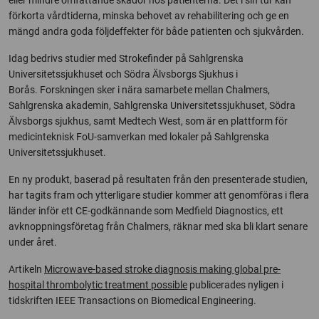
eller mindre omfattande skador hos patienterna. Det i sin tur kan
förkorta vårdtiderna, minska behovet av rehabilitering och ge en
mängd andra goda följdeffekter för både patienten och sjukvården.
Idag bedrivs studier med Strokefinder på Sahlgrenska
Universitetssjukhuset och Södra Älvsborgs Sjukhus i
Borås. Forskningen sker i nära samarbete mellan Chalmers,
Sahlgrenska akademin, Sahlgrenska Universitetssjukhuset, Södra
Älvsborgs sjukhus, samt Medtech West, som är en plattform för
medicinteknisk FoU-samverkan med lokaler på Sahlgrenska
Universitetssjukhuset.
En ny produkt, baserad på resultaten från den presenterade studien,
har tagits fram och ytterligare studier kommer att genomföras i flera
länder inför ett CE-godkännande som Medfield Diagnostics, ett
avknoppningsföretag från Chalmers, räknar med ska bli klart senare
under året.
Artikeln
Microwave-based stroke diagnosis making global pre-
hospital thrombolytic treatment possible
publicerades nyligen i
tidskriften IEEE Transactions on Biomedical Engineering.