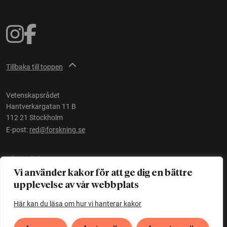
Tillbaka till toppen
Vetenskapsrådet
Hantverkargatan 11 B
112 21 Stockholm
E-post:
red@forskning.se
Tillgänglighet
Vi använder kakor för att ge dig en bättre
upplevelse av vår webbplats
Ett initiativ av
Vetenskapsrådet
Här kan du läsa om hur vi hanterar kakor