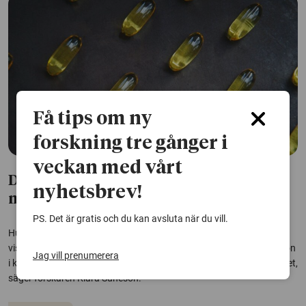
Få tips om ny
forskning tre gånger i
veckan med vårt
Deprimerade med mild inflammation
nyhetsbrev!
mådde bättre med omega-3
PS. Det är gratis och du kan avsluta när du vill.
Hur kan inflammation hänga ihop med depression? Ny forskning
visar att depression kan lindras när patienter med mild inflammation
Jag vill prenumerera
i kroppen äter omega-3. – Vi såg en signifikant förbättring i måendet,
säger forskaren Klara Suneson.