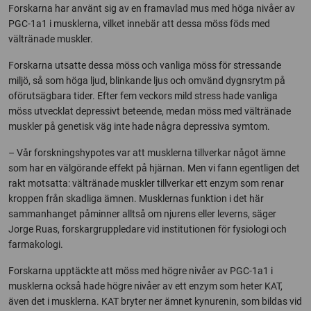
Forskarna har använt sig av en framavlad mus med höga nivåer av
PGC-1a1 i musklerna, vilket innebär att dessa möss föds med
vältränade muskler.
Forskarna utsatte dessa möss och vanliga möss för stressande
miljö, så som höga ljud, blinkande ljus och omvänd dygnsrytm på
oförutsägbara tider. Efter fem veckors mild stress hade vanliga
möss utvecklat depressivt beteende, medan möss med vältränade
muskler på genetisk väg inte hade några depressiva symtom.
– Vår forskningshypotes var att musklerna tillverkar något ämne
som har en välgörande effekt på hjärnan. Men vi fann egentligen det
rakt motsatta: vältränade muskler tillverkar ett enzym som renar
kroppen från skadliga ämnen. Musklernas funktion i det här
sammanhanget påminner alltså om njurens eller leverns, säger
Jorge Ruas, forskargruppledare vid institutionen för fysiologi och
farmakologi.
Forskarna upptäckte att möss med högre nivåer av PGC-1a1 i
musklerna också hade högre nivåer av ett enzym som heter KAT,
även det i musklerna. KAT bryter ner ämnet kynurenin, som bildas vid