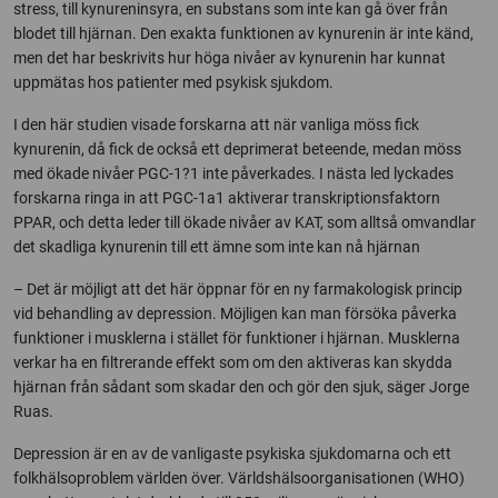
stress, till kynureninsyra, en substans som inte kan gå över från
blodet till hjärnan. Den exakta funktionen av kynurenin är inte känd,
men det har beskrivits hur höga nivåer av kynurenin har kunnat
uppmätas hos patienter med psykisk sjukdom.
I den här studien visade forskarna att när vanliga möss fick
kynurenin, då fick de också ett deprimerat beteende, medan möss
med ökade nivåer PGC-1?1 inte påverkades. I nästa led lyckades
forskarna ringa in att PGC-1a1 aktiverar transkriptionsfaktorn
PPAR, och detta leder till ökade nivåer av KAT, som alltså omvandlar
det skadliga kynurenin till ett ämne som inte kan nå hjärnan
– Det är möjligt att det här öppnar för en ny farmakologisk princip
vid behandling av depression. Möjligen kan man försöka påverka
funktioner i musklerna i stället för funktioner i hjärnan. Musklerna
verkar ha en filtrerande effekt som om den aktiveras kan skydda
hjärnan från sådant som skadar den och gör den sjuk, säger Jorge
Ruas.
Depression är en av de vanligaste psykiska sjukdomarna och ett
folkhälsoproblem världen över. Världshälsoorganisationen (WHO)