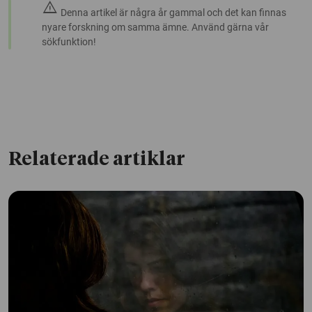
warning
Denna artikel är några år gammal och det kan finnas
nyare forskning om samma ämne. Använd gärna vår
sökfunktion!
Relaterade artiklar