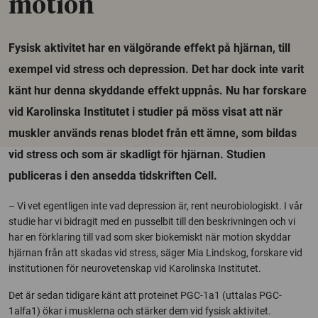
motion
Fysisk aktivitet har en välgörande effekt på hjärnan, till
exempel vid stress och depression. Det har dock inte varit
känt hur denna skyddande effekt uppnås. Nu har forskare
vid Karolinska Institutet i studier på möss visat att när
muskler används renas blodet från ett ämne, som bildas
vid stress och som är skadligt för hjärnan. Studien
publiceras i den ansedda tidskriften Cell.
– Vi vet egentligen inte vad depression är, rent neurobiologiskt. I vår
studie har vi bidragit med en pusselbit till den beskrivningen och vi
har en förklaring till vad som sker biokemiskt när motion skyddar
hjärnan från att skadas vid stress, säger Mia Lindskog, forskare vid
institutionen för neurovetenskap vid Karolinska Institutet.
Det är sedan tidigare känt att proteinet PGC-1a1 (uttalas PGC-
1alfa1) ökar i musklerna och stärker dem vid fysisk aktivitet.