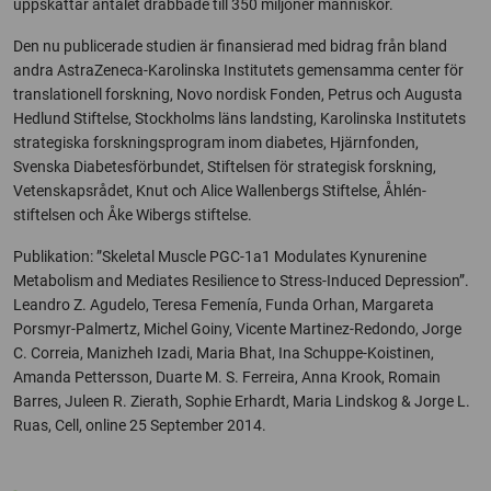
uppskattar antalet drabbade till 350 miljoner människor.
Den nu publicerade studien är finansierad med bidrag från bland
andra AstraZeneca-Karolinska Institutets gemensamma center för
translationell forskning, Novo nordisk Fonden, Petrus och Augusta
Hedlund Stiftelse, Stockholms läns landsting, Karolinska Institutets
strategiska forskningsprogram inom diabetes, Hjärnfonden,
Svenska Diabetesförbundet, Stiftelsen för strategisk forskning,
Vetenskapsrådet, Knut och Alice Wallenbergs Stiftelse, Åhlén-
stiftelsen och Åke Wibergs stiftelse.
Publikation: ”Skeletal Muscle PGC-1a1 Modulates Kynurenine
Metabolism and Mediates Resilience to Stress-Induced Depression”.
Leandro Z. Agudelo, Teresa Femenía, Funda Orhan, Margareta
Porsmyr-Palmertz, Michel Goiny, Vicente Martinez-Redondo, Jorge
C. Correia, Manizheh Izadi, Maria Bhat, Ina Schuppe-Koistinen,
Amanda Pettersson, Duarte M. S. Ferreira, Anna Krook, Romain
Barres, Juleen R. Zierath, Sophie Erhardt, Maria Lindskog & Jorge L.
Ruas, Cell, online 25 September 2014.