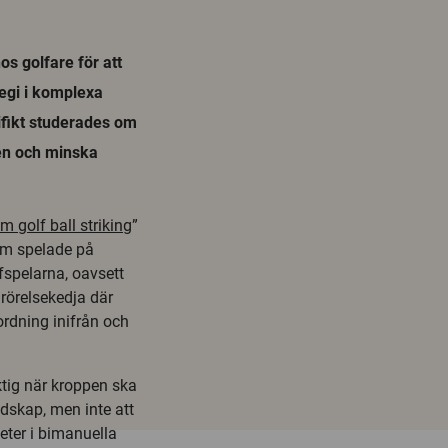
s golfare för att
egi i komplexa
cifikt studerades om
en och minska
 golf ball striking
”
som spelade på
lfspelarna, oavsett
rörelsekedja där
rdning inifrån och
ktig när kroppen ska
edskap, men inte att
ter i bimanuella