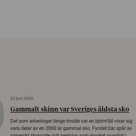
22 juni 2026
Gammalt skinn var Sveriges äldsta sko
Det som arkeologer länge trodde var en björnfäll visar sig
vara delar av en 2000 år gammal sko. Fyndet bär spår av
romerskt skomode och beskrivs som mycket ovanligt i