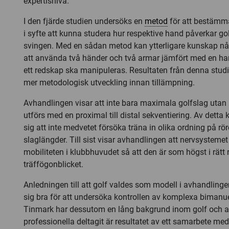
expertisnivå.
I den fjärde studien undersöks en
metod
för att bestämma
i syfte att kunna studera hur respektive hand påverkar g
svingen. Med en sådan metod kan ytterligare kunskap n
att använda två händer och två armar jämfört med en ha
ett redskap ska manipuleras. Resultaten från denna studie
mer metodologisk utveckling innan tillämpning.
Avhandlingen visar att inte bara maximala golfslag uta
utförs med en proximal till distal sekventiering. Av detta 
sig att inte medvetet försöka träna in olika ordning på rör
slaglängder. Till sist visar avhandlingen att nervsystemet
mobiliteten i klubbhuvudet så att den är som högst i rätt r
träffögonblicket.
Anledningen till att golf valdes som modell i avhandlinge
sig bra för att undersöka kontrollen av komplexa bimanuel
Tinmark har dessutom en lång bakgrund inom golf och 
professionella deltagit är resultatet av ett samarbete m