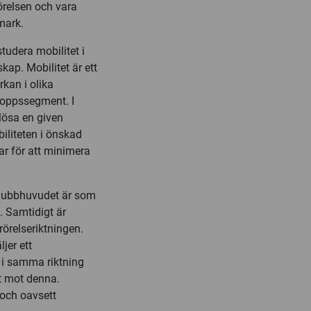
rörelsen och vara
mark.
tudera mobilitet i
kap. Mobilitet är ett
rkan i olika
kroppssegment. I
 lösa en given
iliteten i önskad
ar för att minimera
 klubbhuvudet är som
. Samtidigt är
rörelseriktningen.
jer ett
e i samma riktning
t mot denna.
 och oavsett