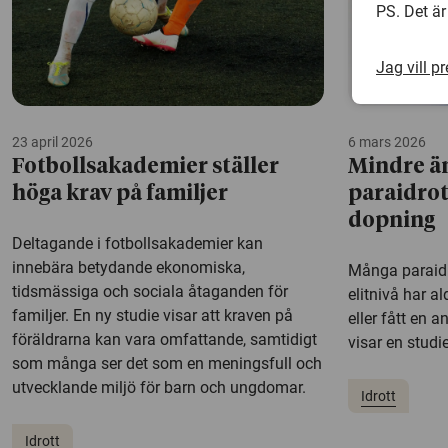
PS. Det är
Jag vill p
23 april 2026
6 mars 2026
Fotbollsakademier ställer
Mindre än
höga krav på familjer
paraidrot
dopning
Deltagande i fotbollsakademier kan
innebära betydande ekonomiska,
Många paraidro
tidsmässiga och sociala åtaganden för
elitnivå har al
familjer. En ny studie visar att kraven på
eller fått en 
föräldrarna kan vara omfattande, samtidigt
visar en studi
som många ser det som en meningsfull och
utvecklande miljö för barn och ungdomar.
Idrott
Idrott