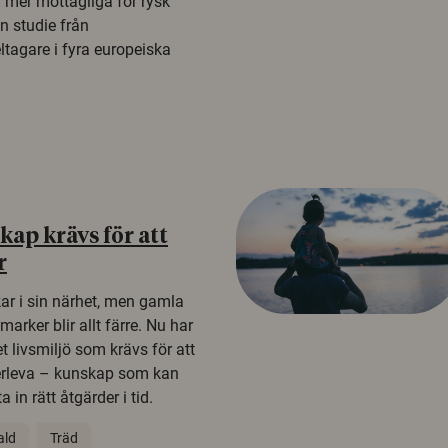
a mer mottagliga för rysk
n studie från
tagare i fyra europeiska
ap krävs för att
r
kar i sin närhet, men gamla
rker blir allt färre. Nu har
t livsmiljö som krävs för att
erleva – kunskap som kan
 in rätt åtgärder i tid.
ald
Träd