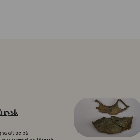
å rysk
na att tro på