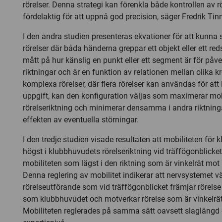
rörelser. Denna strategi kan förenkla både kontrollen av 
fördelaktig för att uppnå god precision, säger Fredrik Tin
I den andra studien presenteras ekvationer för att kunna s
rörelser där båda händerna greppar ett objekt eller ett reds
mått på hur känslig en punkt eller ett segment är för påve
riktningar och är en funktion av relationen mellan olika 
komplexa rörelser, där flera rörelser kan användas för att
uppgift, kan den konfiguration väljas som maximerar mob
rörelseriktning och minimerar densamma i andra riktning
effekten av eventuella störningar.
I den tredje studien visade resultaten att mobiliteten för
högst i klubbhuvudets rörelseriktning vid träffögonblicket
mobiliteten som lägst i den riktning som är vinkelrät mot 
Denna reglering av mobilitet indikerar att nervsystemet väl
rörelseutförande som vid träffögonblicket främjar rörels
som klubbhuvudet och motverkar rörelse som är vinkelrä
Mobiliteten reglerades på samma sätt oavsett slaglängd