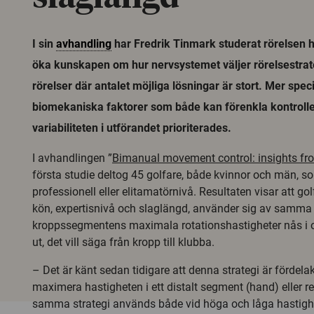
I sin
avhandling
har Fredrik Tinmark studerat rörelsen ho
öka kunskapen om hur nervsystemet väljer rörelsestrat
rörelser där antalet möjliga lösningar är stort. Mer spe
biomekaniska faktorer som både kan förenkla kontroll
variabiliteten i utförandet prioriterades.
I avhandlingen ”
Bimanual movement control: insights from
första studie deltog 45 golfare, både kvinnor och män, 
professionell eller elitamatörnivå. Resultaten visar att go
kön, expertisnivå och slaglängd, använder sig av samma 
kroppssegmentens maximala rotationshastigheter nås i o
ut, det vill säga från kropp till klubba.
– Det är känt sedan tidigare att denna strategi är fördela
maximera hastigheten i ett distalt segment (hand) eller r
samma strategi används både vid höga och låga hastighe