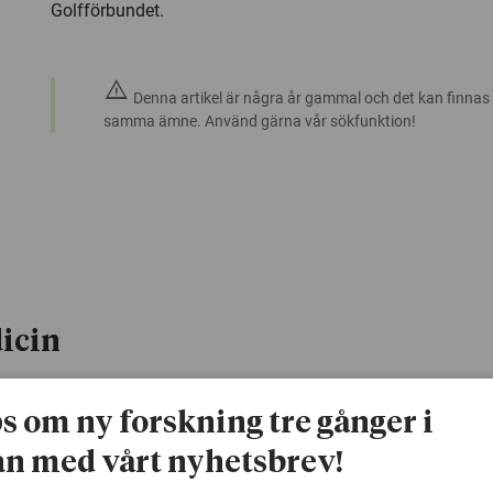
Golfförbundet.
warning
Denna artikel är några år gammal och det kan finnas
samma ämne. Använd gärna vår sökfunktion!
icin
ps om ny forskning tre gånger i
n med vårt nyhetsbrev!