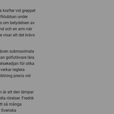
 krafter vid greppet
olfklubban under
ås om betydelsen av
nd och en arm när
 visar att det krävs
n även submaximala
kan golfutövare lära
elsekedjan för olika
 verkar reglera
iktning precis vid
n är att den lämpar
la rörelser. Fredrik
att så många
ed Svenska