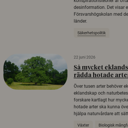
konspirationsteorier är oft
desinformation. Det visar e
Försvarshögskolan med del
länder.
Säkerhetspolitik
22 juni 2026
Så mycket eklandsk
rädda hotade arte
Över tusen arter behöver e
eklandskap och naturbetesma
forskare kartlagt hur mycke
hotade arter ska kunna öv
hjälpa naturvårdare att sätta
Växter
Biologisk mångf