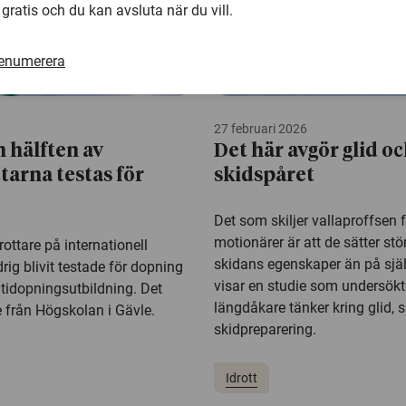
 gratis och du kan avsluta när du vill.
renumerera
27 februari 2026
 hälften av
Det här avgör glid oc
tarna testas för
skidspåret
Det som skiljer vallaproffsen 
motionärer är att de sätter stö
ttare på internationell
skidans egenskaper än på själ
drig blivit testade för dopning
visar en studie som undersökt
antidopningsutbildning. Det
längdåkare tänker kring glid, 
e från Högskolan i Gävle.
skidpreparering.
Idrott