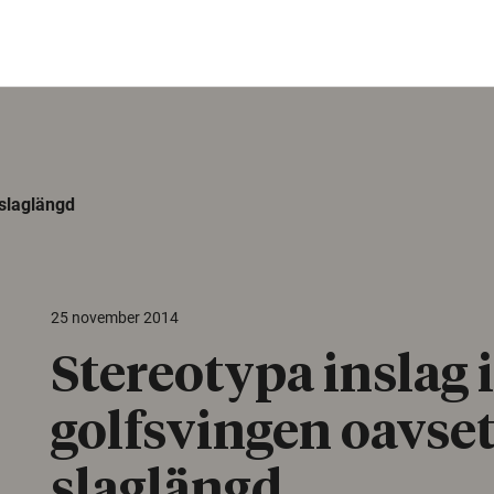
 slaglängd
25 november 2014
Stereotypa inslag i
golfsvingen oavset
slaglängd