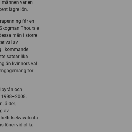
da männen var en
ent lägre lön.
drapenning får en
r Skogman Thoursie
dessa män i större
et val av
sig i kommande
te satsar lika
ng än kvinnors val
 engagemang för
albyrån och
r 1998–2008.
, ålder,
ag av
heltidsekvivalenta
 löner vid olika