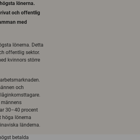
 högsta lönerna.
rivat och offentlig
r samman med
ögsta lönerna. Detta
h offentlig sektor.
ed kvinnors större
la arbetsmarknaden.
 männen och
 låginkomsttagare.
än männens
har 30–40 procent
gt höga lönerna
dinaviska länderna.
 högst betalda