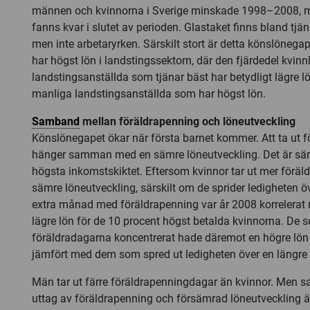
männen och kvinnorna i Sverige minskade 1998–2008, m
fanns kvar i slutet av perioden. Glastaket finns bland tj
men inte arbetaryrken. Särskilt stort är detta könslönega
har högst lön i landstingssektorn, där den fjärdedel kvinn
landstingsanställda som tjänar bäst har betydligt lägre l
manliga landstingsanställda som har högst lön.
Samband
mellan föräldrapenning och löneutveckling
Könslönegapet ökar när första barnet kommer. Att ta ut 
hänger samman med en sämre löneutveckling. Det är särski
högsta inkomstskiktet. Eftersom kvinnor tar ut mer föräl
sämre löneutveckling, särskilt om de sprider ledigheten öv
extra månad med föräldrapenning var år 2008 korrelerat
lägre lön för de 10 procent högst betalda kvinnorna. De 
föräldradagarna koncentrerat hade däremot en högre lön 
jämfört med dem som spred ut ledigheten över en längre 
Män tar ut färre föräldrapenningdagar än kvinnor. Men 
uttag av föräldrapenning och försämrad löneutveckling är