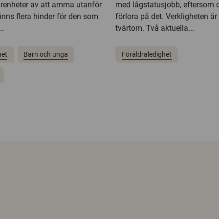
farenheter av att amma utanför
med lågstatusjobb, eftersom d
inns flera hinder för den som
förlora på det. Verkligheten är
..
tvärtom. Två aktuella...
het
Barn och unga
Föräldraledighet