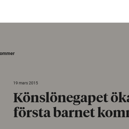
 kommer
19 mars 2015
Könslönegapet ök
första barnet ko