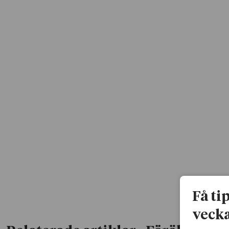
Få ti
vecka