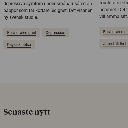
föräldrars er
depressiva symtom under småbarnsåren än
hemmet. Det f
pappor som tar kortare ledighet. Det visar en
vill amma sitt.
ny svensk studie.
Föräldraledig
Föräldraledighet
Depression
Jämställdhet
Psykisk hälsa
Senaste nytt