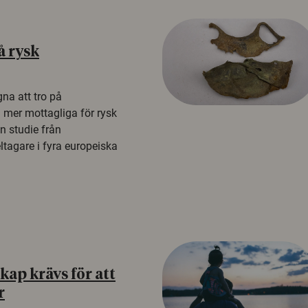
å rysk
na att tro på
a mer mottagliga för rysk
n studie från
tagare i fyra europeiska
ap krävs för att
r