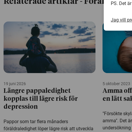
Relaterade artiklar
- Föräldraled
PS. Det är
Jag vill p
19 juni 2026
5 oktober 2023
Längre pappaledighet
Amma offe
kopplas till lägre risk för
en lätt sa
depression
"Försökte skyl
amma". Det är
Pappor som tar flera månaders
undersökning 
föräldraledighet löper lägre risk att utveckla