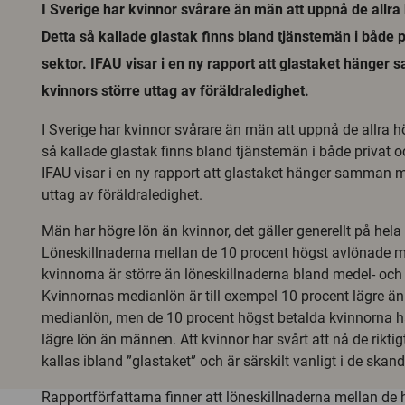
I Sverige har kvinnor svårare än män att uppnå de allra
Detta så kallade glastak finns bland tjänstemän i både p
sektor. IFAU visar i en ny rapport att glastaket hänge
kvinnors större uttag av föräldraledighet.
I Sverige har kvinnor svårare än män att uppnå de allra h
så kallade glastak finns bland tjänstemän i både privat oc
IFAU visar i en ny rapport att glastaket hänger samman m
uttag av föräldraledighet.
Män har högre lön än kvinnor, det gäller generellt på he
Löneskillnaderna mellan de 10 procent högst avlönade
kvinnorna är större än löneskillnaderna bland medel- och
Kvinnornas medianlön är till exempel 10 procent lägre 
medianlön, men de 10 procent högst betalda kvinnorna 
lägre lön än männen. Att kvinnor har svårt att nå de rikti
kallas ibland ”glastaket” och är särskilt vanligt i de skan
Rapportförfattarna finner att löneskillnaderna mellan de