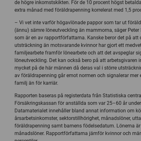
de högre inkomstskikten. För de 10 procent högst betal
extra månad med föräldrapenning korrelerat med 1,5 proc
– Vi vet inte varför högavlönade pappor som tar ut föräl
(ännu) sämre löneutveckling än mammorna, säger Pete
som är en av rapportförfattarna. Kanske beror det på att 
utsträckning än motsvarande kvinnor har gjort ett medvet
familjearbete framför lönearbete och att det avspeglar 
löneutveckling. Det kan också bero på att arbetsgivaren in
mycket på de här männen då deras val i större utsträckni
av föräldrapenning går emot normen och signalerar mer
familj än för karriär.
Rapporten baseras på registerdata från Statistiska centr
Försäkringskassan för anställda som var 25–60 år unde
Datamaterialet innehåller bland annat information om kön
årsarbetsinkomster, sektorstillhörighet, månadslöner, utt
föräldrapenning samt barnens födelsedatum. Lönerna är 
månadslöner. Rapportförfattarna jämför kvinnor och mäns
percentiler.