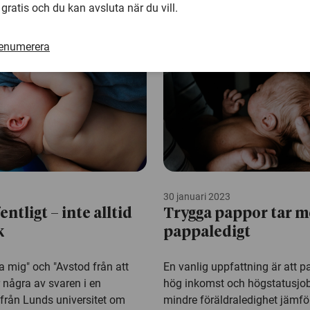
ighet
 gratis och du kan avsluta när du vill.
renumerera
30 januari 2023
ntligt – inte alltid
Trygga pappor tar m
k
pappaledigt
a mig" och "Avstod från att
En vanlig uppfattning är att 
 några av svaren i en
hög inkomst och högstatusjob
från Lunds universitet om
mindre föräldraledighet jämf