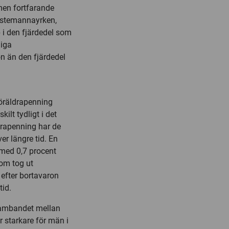
en fortfarande
änstemannayrken,
p i den fjärdedel som
liga
ön än den fjärdedel
föräldrapenning
lt tydligt i det
drapenning har de
er längre tid. En
 med 0,7 procent
som tog ut
efter bortavaron
tid.
sambandet mellan
 starkare för män i