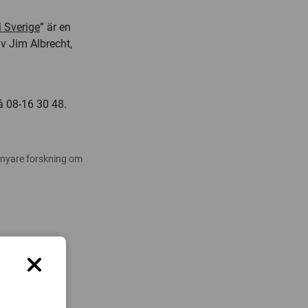
i Sverige
” är en
v Jim Albrecht,
å 08-16 30 48.
 nyare forskning om