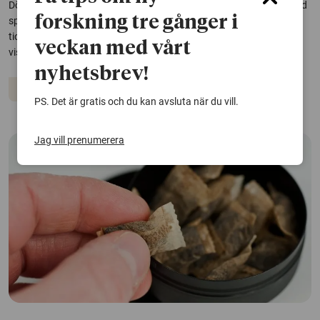
Dödligheten bland personer som injicerar droger och är inskrivna vid
forskning tre gånger i
sprututbytesprogrammet i Stockholm har minskat under en
tioårsperiod, och dödsfall i opioidöverdos har sjunkit kraftigt. Det
veckan med vårt
visar en studie från Karolinska institutet.
nyhetsbrev!
Beroende
PS. Det är gratis och du kan avsluta när du vill.
Jag vill prenumerera