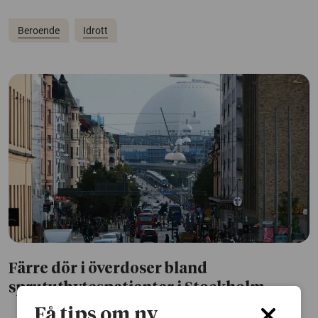
Beroende
Idrott
Färre dör i överdoser bland
sprututbytespatienter i Stockholm
Få tips om ny