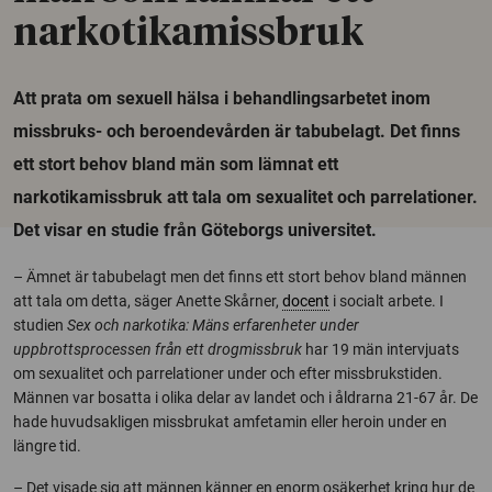
narkotikamissbruk
Att prata om sexuell hälsa i behandlingsarbetet inom
missbruks- och beroendevården är tabubelagt. Det finns
ett stort behov bland män som lämnat ett
narkotikamissbruk att tala om sexualitet och parrelationer.
Det visar en studie från Göteborgs universitet.
– Ämnet är tabubelagt men det finns ett stort behov bland männen
att tala om detta, säger Anette Skårner,
docent
i socialt arbete. I
studien
Sex och narkotika: Mäns erfarenheter under
uppbrottsprocessen från ett drogmissbruk
har 19 män intervjuats
om sexualitet och parrelationer under och efter missbrukstiden.
Männen var bosatta i olika delar av landet och i åldrarna 21-67 år. De
hade huvudsakligen missbrukat amfetamin eller heroin under en
längre tid.
– Det visade sig att männen känner en enorm osäkerhet kring hur de