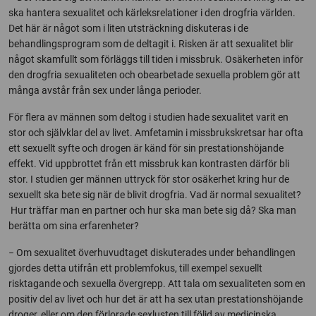
ska hantera sexualitet och kärleksrelationer i den drogfria världen.
Det här är något som i liten utsträckning diskuteras i de
behandlingsprogram som de deltagit i. Risken är att sexualitet blir
något skamfullt som förläggs till tiden i missbruk. Osäkerheten inför
den drogfria sexualiteten och obearbetade sexuella problem gör att
många avstår från sex under långa perioder.
För flera av männen som deltog i studien hade sexualitet varit en
stor och självklar del av livet. Amfetamin i missbrukskretsar har ofta
ett sexuellt syfte och drogen är känd för sin prestationshöjande
effekt. Vid uppbrottet från ett missbruk kan kontrasten därför bli
stor. I studien ger männen uttryck för stor osäkerhet kring hur de
sexuellt ska bete sig när de blivit drogfria. Vad är normal sexualitet?
Hur träffar man en partner och hur ska man bete sig då? Ska man
berätta om sina erfarenheter?
− Om sexualitet överhuvudtaget diskuterades under behandlingen
gjordes detta utifrån ett problemfokus, till exempel sexuellt
risktagande och sexuella övergrepp. Att tala om sexualiteten som en
positiv del av livet och hur det är att ha sex utan prestationshöjande
droger, eller om den förlorade sexlusten till följd av medicinska