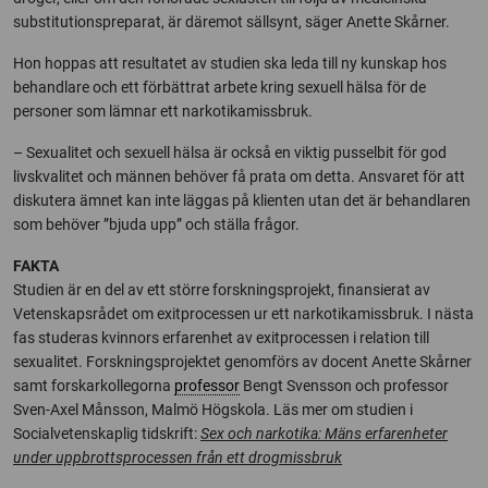
substitutionspreparat, är däremot sällsynt, säger Anette Skårner.
Hon hoppas att resultatet av studien ska leda till ny kunskap hos
behandlare och ett förbättrat arbete kring sexuell hälsa för de
personer som lämnar ett narkotikamissbruk.
– Sexualitet och sexuell hälsa är också en viktig pusselbit för god
livskvalitet och männen behöver få prata om detta. Ansvaret för att
diskutera ämnet kan inte läggas på klienten utan det är behandlaren
som behöver ”bjuda upp” och ställa frågor.
FAKTA
Studien är en del av ett större forskningsprojekt, finansierat av
Vetenskapsrådet om exitprocessen ur ett narkotikamissbruk. I nästa
fas studeras kvinnors erfarenhet av exitprocessen i relation till
sexualitet. Forskningsprojektet genomförs av docent Anette Skårner
samt forskarkollegorna
professor
Bengt Svensson och professor
Sven-Axel Månsson, Malmö Högskola. Läs mer om studien i
Socialvetenskaplig tidskrift:
Sex och narkotika: Mäns erfarenheter
under uppbrottsprocessen från ett drogmissbruk