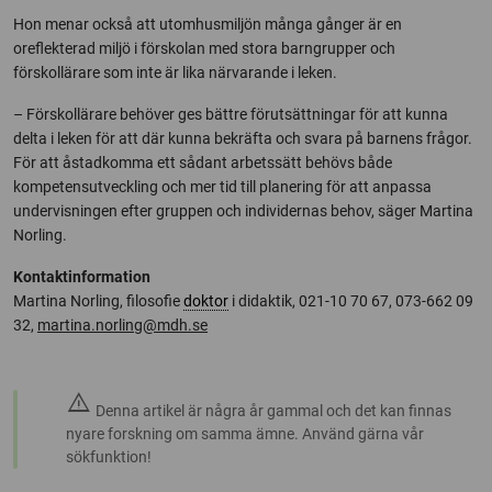
Hon menar också att utomhusmiljön många gånger är en
oreflekterad miljö i förskolan med stora barngrupper och
förskollärare som inte är lika närvarande i leken.
– Förskollärare behöver ges bättre förutsättningar för att kunna
delta i leken för att där kunna bekräfta och svara på barnens frågor.
För att åstadkomma ett sådant arbetssätt behövs både
kompetensutveckling och mer tid till planering för att anpassa
undervisningen efter gruppen och individernas behov, säger Martina
Norling.
Kontaktinformation
Martina Norling, filosofie
doktor
i didaktik, 021-10 70 67, 073-662 09
32,
martina.norling@mdh.se
warning
Denna artikel är några år gammal och det kan finnas
nyare forskning om samma ämne. Använd gärna vår
sökfunktion!