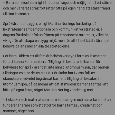
– Barn som kontinuerligt får öppna frågor och möjlighet till ett större
och mer varierat språk fortsätter ofta på egen hand att ställa frågor
till sina kamrater.
Språklärandet bygger, enligt Martina Norlings forskning, på
lekstrategier samt emotionella och kommunikativa strategier. I
dagens förskola är fokus främst på emotionella strategier, vilket är
viktigt för att skapa en trygg miljö, men för att få det bästa lärandet
behövs balans mellan alla tre strategierna.
För barn i åldern ett till fem år behövs verktyg i form av lekmaterial
för att kunna kommunicera. Tillgång till lekmaterial har därför
betydelse för språklärandet, inte minst i utomhusmiljön, där barnen
tillbringar en stor del av sin tid. Förskolor har i vissa fall, av
okunskap, medvetet begränsat barnens tillgång till leksaker i
utomhusmiljön, då de menar att det stimulerar barnens fantasi att
hitta på egna lekar, något Martina Norling vänder sig mot.
– Leksaker och material som barn känner igen och har erfarenhet av
fungerar snarare som ett stöd för barns fantasi, kreativitet och
samspel, säger hon.