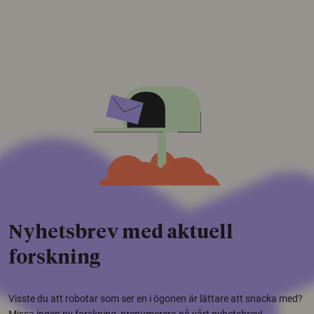
Nyhetsbrev med aktuell
forskning
Visste du att robotar som ser en i ögonen är lättare att snacka med?
Missa ingen ny forskning, prenumerera på vårt nyhetsbrev!