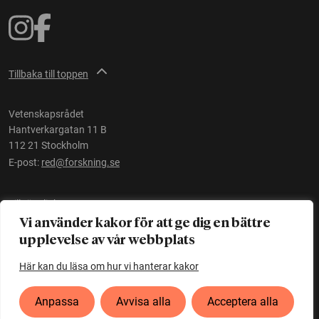
Tillbaka till toppen
Vetenskapsrådet
Hantverkargatan 11 B
112 21 Stockholm
E-post:
red@forskning.se
Tillgänglighet
Vi använder kakor för att ge dig en bättre
upplevelse av vår webbplats
Ett initiativ av
Vetenskapsrådet
Här kan du läsa om hur vi hanterar kakor
Anpassa
Avvisa alla
Acceptera alla