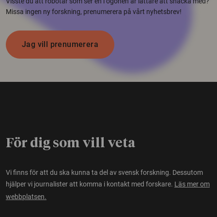
Visste du att robotar som ser en i ögonen är lättare att snacka med?
Missa ingen ny forskning, prenumerera på vårt nyhetsbrev!
Jag vill prenumerera
För dig som vill veta
Vi finns för att du ska kunna ta del av svensk forskning. Dessutom
hjälper vi journalister att komma i kontakt med forskare.
Läs mer om
webbplatsen.