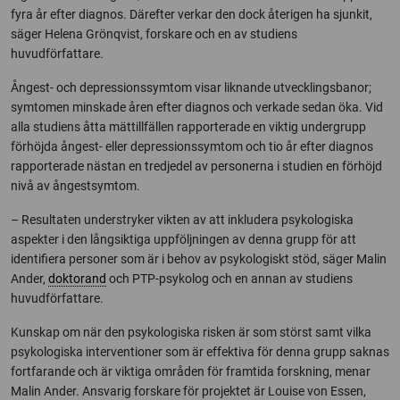
fyra år efter diagnos. Därefter verkar den dock återigen ha sjunkit,
säger Helena Grönqvist, forskare och en av studiens
huvudförfattare.
Ångest- och depressionssymtom visar liknande utvecklingsbanor;
symtomen minskade åren efter diagnos och verkade sedan öka. Vid
alla studiens åtta mättillfällen rapporterade en viktig undergrupp
förhöjda ångest- eller depressionssymtom och tio år efter diagnos
rapporterade nästan en tredjedel av personerna i studien en förhöjd
nivå av ångestsymtom.
– Resultaten understryker vikten av att inkludera psykologiska
aspekter i den långsiktiga uppföljningen av denna grupp för att
identifiera personer som är i behov av psykologiskt stöd, säger Malin
Ander,
doktorand
och PTP-psykolog och en annan av studiens
huvudförfattare.
Kunskap om när den psykologiska risken är som störst samt vilka
psykologiska interventioner som är effektiva för denna grupp saknas
fortfarande och är viktiga områden för framtida forskning, menar
Malin Ander. Ansvarig forskare för projektet är Louise von Essen,