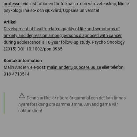
professor
vid institutionen för folkhälso- och vårdvetenskap, klinisk
psykologi i hälso- och sjukvård, Uppsala universitet.
Artikel
Development of health-related quality of life and symptoms of
anxiety and depression among persons diagnosed with cancer
during adolescence: a 10-year follow-up study
, Psycho Oncology
(2015) DOI: 10.1002/pon.3965
Kontaktinformation
Malin Ander vie e-post:
malin.ander@pubcare.uu.se
eller telefon:
018-4713514
warning
Denna artikel är några år gammal och det kan finnas
nyare forskning om samma ämne. Använd gärna vår
sökfunktion!