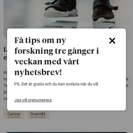
Få tips om ny
Ledtrådar till den lägre cancerrisken
forskning tre gånger i
efter viktkirurgi
veckan med vårt
nyhetsbrev!
Kraftig och varaktig viktminskning har tidigare kunnat kopplas till
minskad risk för cancer och cancerrelaterad död, främst hos kvinnor.
PS. Det är gratis och du kan avsluta när du vill.
Två nya studier ger nu ledtrådar till varför risken minskar – och tyder
på att kön, ämnesomsättning och genetik kan spela en avgörande
roll.
Jag vill prenumerera
Cancer
Övervikt