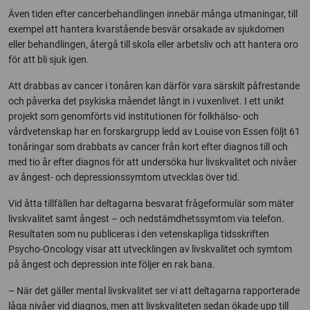
Även tiden efter cancerbehandlingen innebär många utmaningar, till
exempel att hantera kvarstående besvär orsakade av sjukdomen
eller behandlingen, återgå till skola eller arbetsliv och att hantera oro
för att bli sjuk igen.
Att drabbas av cancer i tonåren kan därför vara särskilt påfrestande
och påverka det psykiska måendet långt in i vuxenlivet. I ett unikt
projekt som genomförts vid institutionen för folkhälso- och
vårdvetenskap har en forskargrupp ledd av Louise von Essen följt 61
tonåringar som drabbats av cancer från kort efter diagnos till och
med tio år efter diagnos för att undersöka hur livskvalitet och nivåer
av ångest- och depressionssymtom utvecklas över tid.
Vid åtta tillfällen har deltagarna besvarat frågeformulär som mäter
livskvalitet samt ångest – och nedstämdhetssymtom via telefon.
Resultaten som nu publiceras i den vetenskapliga tidsskriften
Psycho-Oncology visar att utvecklingen av livskvalitet och symtom
på ångest och depression inte följer en rak bana.
– När det gäller mental livskvalitet ser vi att deltagarna rapporterade
låga nivåer vid diagnos, men att livskvaliteten sedan ökade upp till