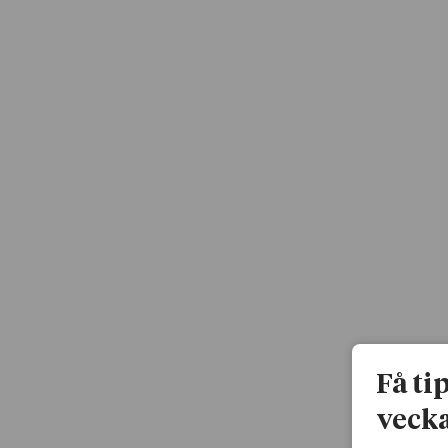
Få ti
vecka