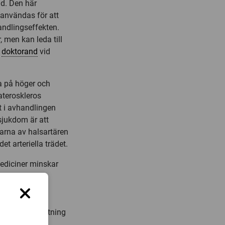
nd. Den här
n användas för att
ndlingseffekten.
 men kan leda till
,
doktorand
vid
a på höger och
ateroskleros
t i avhandlingen
sjukdom är att
arna av halsartären
et arteriella trädet.
ediciner minskar
v artärernas
rurgiskt. Hos
ökningar av
nan en tillslutning