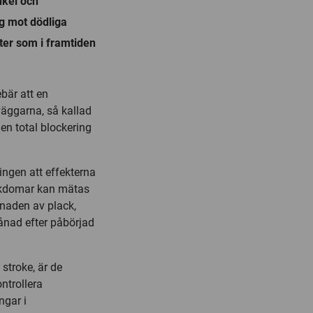
enkel och
g mot dödliga
nter som i framtiden
ebär att en
väggarna, så kallad
gen total blockering
ingen att effekterna
ukdomar kan mätas
gnaden av plack,
ånad efter påbörjad
stroke, är de
ntrollera
ngar i