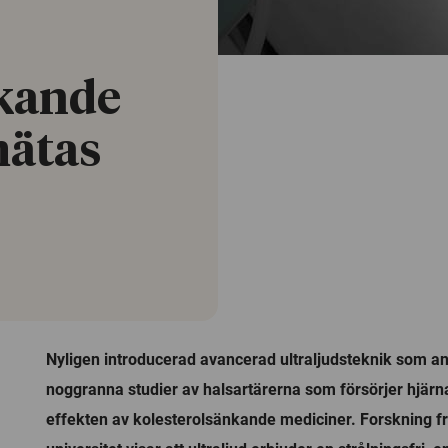
nkande
mätas
Nyligen introducerad avancerad ultraljudsteknik som a
noggranna studier av halsartärerna som försörjer hjär
effekten av kolesterolsänkande mediciner. Forskning 