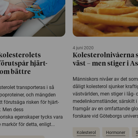
4 juni 2020
kolesterolets
Kolesterolnivåerna s
förutspår hjärt-
väst – men stiger i A
om bättre
Människors nivåer av det som 
dåligt kolesterol sjunker kraftig
terolet transporteras i så
västvärlden, men stiger i låg- 
ipoproteiner, och mängden
medelinkomstländer, särskilt i
t förutsäga risken för hjärt-
framgår av en omfattande glo
. Men dess
forskare vid Göteborgs universi
oriska egenskaper tycks vara
markör för detta, enligt...
Kolesterol
Hormoner
S