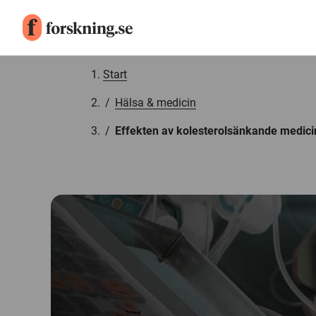
Gå till innehåll
Start
/
Hälsa & medicin
/
Effekten av kolesterolsänkande medici