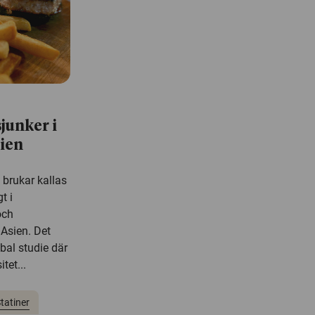
junker i
sien
brukar kallas
t i
och
 Asien. Det
bal studie där
tet...
tatiner