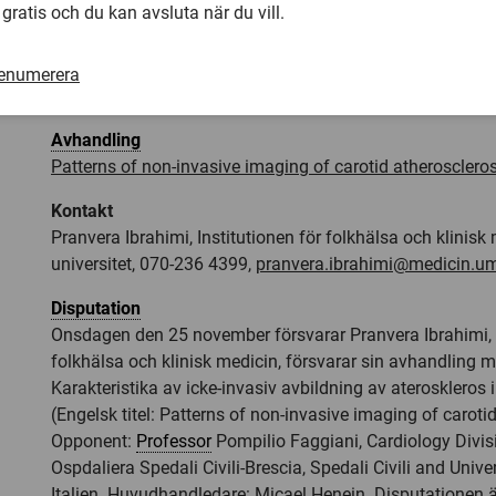
 gratis och du kan avsluta när du vill.
Pranvera Ibrahimi är doktorand vid institutionen för folkh
medicin vid Umeå universitet. Hon kommer från Prishtina
renumerera
arbetar som ST-läkare inom kardiologi.
Avhandling
Patterns of non-invasive imaging of carotid atheroscleros
Kontakt
Pranvera Ibrahimi, Institutionen för folkhälsa och klinis
universitet, 070-236 4399,
pranvera.ibrahimi@medicin.u
Disputation
Onsdagen den 25 november försvarar Pranvera Ibrahimi, I
folkhälsa och klinisk medicin, försvarar sin avhandling me
Karakteristika av icke-invasiv avbildning av ateroskleros i
(Engelsk titel: Patterns of non-invasive imaging of carotid
Opponent:
Professor
Pompilio Faggiani, Cardiology Divis
Ospdaliera Spedali Civili-Brescia, Spedali Civili and Univer
Italien. Huvudhandledare: Micael Henein. Disputationen 