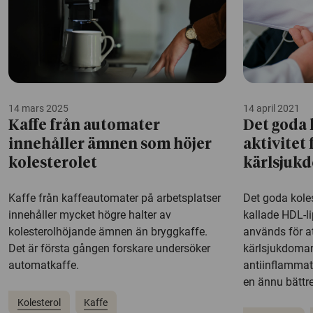
14 mars 2025
14 april 2021
Kaffe från automater
Det goda 
innehåller ämnen som höjer
aktivitet 
kolesterolet
kärlsjukd
Kaffe från kaffeautomater på arbetsplatser
Det goda koles
innehåller mycket högre halter av
kallade HDL-l
kolesterolhöjande ämnen än bryggkaffe.
används för at
Det är första gången forskare undersöker
kärlsjukdomar
automatkaffe.
antiinflammat
en ännu bättre 
Kolesterol
Kaffe