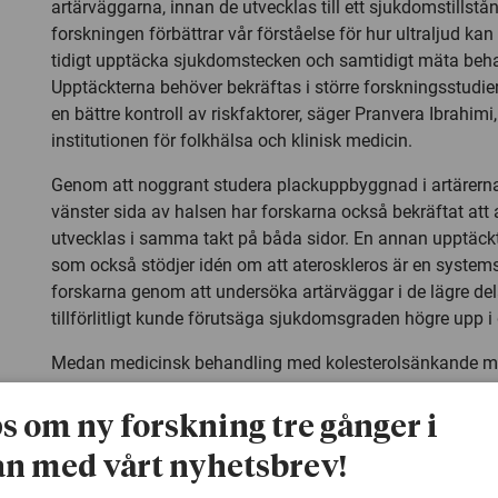
artärväggarna, innan de utvecklas till ett sjukdomstillstå
forskningen förbättrar vår förståelse för hur ultraljud ka
tidigt upptäcka sjukdomstecken och samtidigt mäta beha
Upptäckterna behöver bekräftas i större forskningsstudier,
en bättre kontroll av riskfaktorer, säger Pranvera Ibrahimi
institutionen för folkhälsa och klinisk medicin.
Genom att noggrant studera plackuppbyggnad i artärern
vänster sida av halsen har forskarna också bekräftat att 
utvecklas i samma takt på båda sidor. En annan upptäck
som också stödjer idén om att ateroskleros är en system
forskarna genom att undersöka artärväggar i de lägre del
tillförlitligt kunde förutsäga sjukdomsgraden högre upp i d
Medan medicinsk behandling med kolesterolsänkande m
utvecklingen av ateroskleros kan kraftiga tillslutningar a
innersida hos symptomatiska patienter bara behandlas ki
ps om ny forskning tre gånger i
patienter som inte har ateroskleros kan ultraljudsunders
n med vårt nyhetsbrev!
halsartärerna vara ett sätt att upptäcka artärsjukdomen in
av kärlen utvecklas.