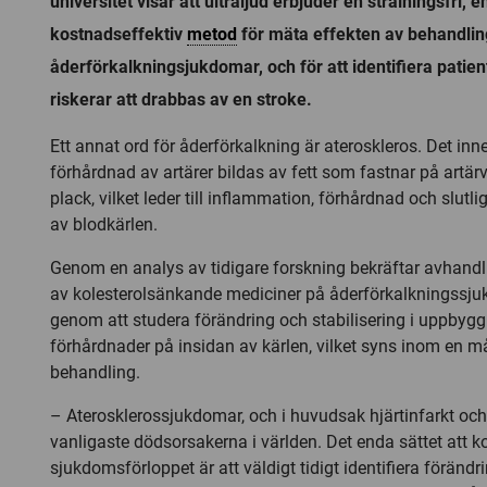
universitet visar att ultraljud erbjuder en strålningsfri, 
kostnadseffektiv
metod
för mäta effekten av behandlin
åderförkalkningsjukdomar, och för att identifiera patie
riskerar att drabbas av en stroke.
Ett annat ord för åderförkalkning är ateroskleros. Det inn
förhårdnad av artärer bildas av fett som fastnar på artär
plack, vilket leder till inflammation, förhårdnad och slutli
av blodkärlen.
Genom en analys av tidigare forskning bekräftar avhandl
av kolesterolsänkande mediciner på åderförkalkningssj
genom att studera förändring och stabilisering i uppbyg
förhårdnader på insidan av kärlen, vilket syns inom en m
behandling.
– Aterosklerossjukdomar, och i huvudsak hjärtinfarkt och 
vanligaste dödsorsakerna i världen. Det enda sättet att ko
sjukdomsförloppet är att väldigt tidigt identifiera förändri