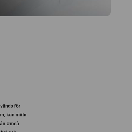
nvänds för
nan, kan mäta
från Umeå