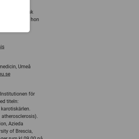
älsa och klinisk
 i Kosovo, där hon
is
k medicin, Umeå
mu.se
nstitutionen för
d titeln:
 karotiskärlen.
 atherosclerosis).
ion, Azieda
sity of Brescia,
äger rum kl 09.00 på