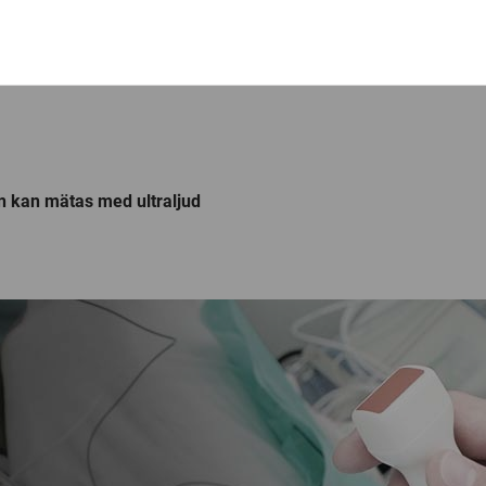
n kan mätas med ultraljud