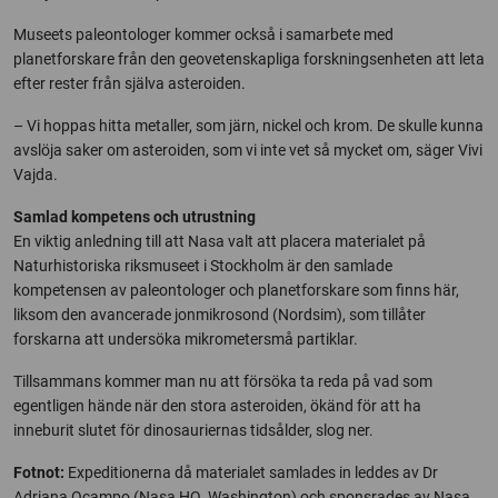
Museets paleontologer kommer också i samarbete med
planetforskare från den geovetenskapliga forskningsenheten att leta
efter rester från själva asteroiden.
– Vi hoppas hitta metaller, som järn, nickel och krom. De skulle kunna
avslöja saker om asteroiden, som vi inte vet så mycket om, säger Vivi
Vajda.
Samlad kompetens och utrustning
En viktig anledning till att Nasa valt att placera materialet på
Naturhistoriska riksmuseet i Stockholm är den samlade
kompetensen av paleontologer och planetforskare som finns här,
liksom den avancerade jonmikrosond (Nordsim), som tillåter
forskarna att undersöka mikrometersmå partiklar.
Tillsammans kommer man nu att försöka ta reda på vad som
egentligen hände när den stora asteroiden, ökänd för att ha
inneburit slutet för dinosauriernas tidsålder, slog ner.
Fotnot:
Expeditionerna då materialet samlades in leddes av Dr
Adriana Ocampo (Nasa HQ, Washington) och sponsrades av Nasa