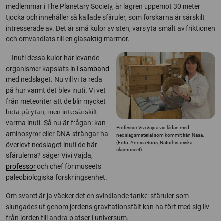
medlemmar i The Planetary Society, är lagren uppemot 30 meter
tjocka och innehåller så kallade sfäruler, som forskarna är särskilt
intresserade av. Det är små kulor av sten, vars yta smält av friktionen
och omvandlats till en glasaktig marmor.
– Inuti dessa kulor har levande
organismer kapslats in i
samband
med nedslaget. Nu vill vi ta reda
på hur varmt det blev inuti. Vi vet
från meteoriter att de blir mycket
heta på ytan, men inte särskilt
varma inuti. Så nu är frågan: kan
Professor Vivi Vajda vid lådan med
aminosyror eller DNA-strängar ha
nedslagsmaterial som kommit från Nasa.
(Foto: Annica Roos, Naturhistoriska
överlevt nedslaget inuti de här
riksmuseet)
sfärulerna? säger Vivi Vajda,
professor
och chef för museets
paleobiologiska forskningsenhet.
Om svaret är ja väcker det en svindlande tanke: sfäruler som
slungades ut genom jordens gravitationsfält kan ha fört med sig liv
från jorden till andra platser i universum.