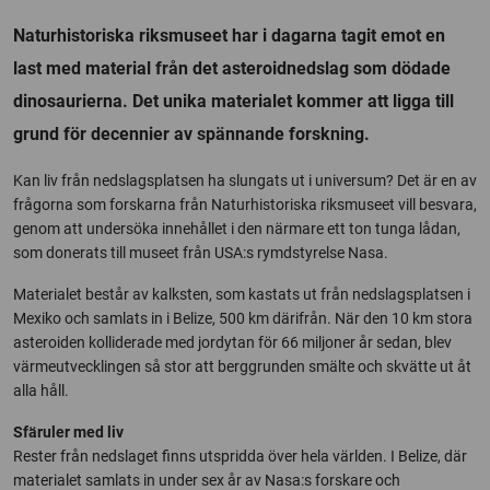
Naturhistoriska riksmuseet har i dagarna tagit emot en
last med material från det asteroidnedslag som dödade
dinosaurierna. Det unika materialet kommer att ligga till
grund för decennier av spännande forskning.
Kan liv från nedslagsplatsen ha slungats ut i universum? Det är en av
frågorna som forskarna från Naturhistoriska riksmuseet vill besvara,
genom att undersöka innehållet i den närmare ett ton tunga lådan,
som donerats till museet från USA:s rymdstyrelse Nasa.
Materialet består av kalksten, som kastats ut från nedslagsplatsen i
Mexiko och samlats in i Belize, 500 km därifrån. När den 10 km stora
asteroiden kolliderade med jordytan för 66 miljoner år sedan, blev
värmeutvecklingen så stor att berggrunden smälte och skvätte ut åt
alla håll.
Sfäruler med liv
Rester från nedslaget finns utspridda över hela världen. I Belize, där
materialet samlats in under sex år av Nasa:s forskare och