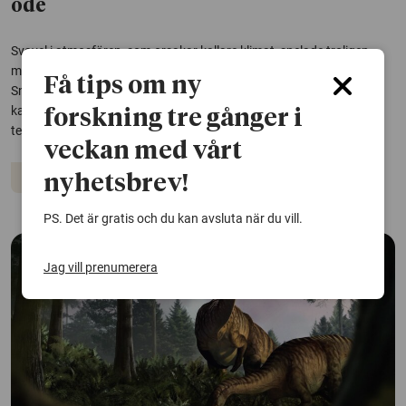
öde
Svavel i atmosfären, som orsakar kallare klimat, spelade troligen
mindre roll för dinosauriernas utdöende än man tidigare trott.
Få tips om ny
Snarare ligger mörker bakom att många arter utrotades efter det
katastrofala asteroidnedslaget. Det menar forskare vid Luleå
forskning tre gånger i
tekniska universitet.
veckan med vårt
Dinosaurier
nyhetsbrev!
PS. Det är gratis och du kan avsluta när du vill.
Jag vill prenumerera