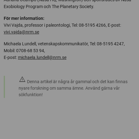
Exobiology Program och The Planetary Society.
För mer information:
Vivi Vajda, professor i paleontologi, Tel: 08-5195 4266, E-post:
vivi.vajda@nrm.se
Michaela Lundell, vetenskapskommunikatör, Tel: 08-5195 4247,
Mobil: 0708-68 53 94,
E-post:
michaela.lundell@nrm.se
warning
Denna artikel är några år gammal och det kan finnas
nyare forskning om samma ämne. Använd gärna vår
sökfunktion!