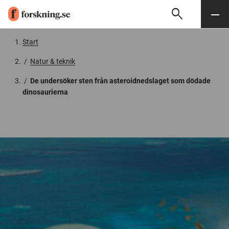
search
Sök
Meny
Gå till innehåll
Start
/
Natur & teknik
/
De undersöker sten från asteroidnedslaget som dödade
dinosaurierna