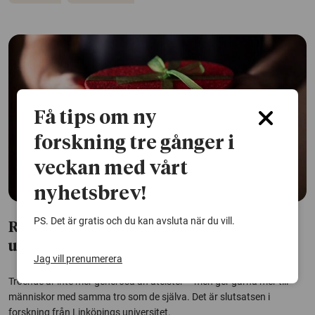
Få tips om ny
forskning tre gånger i
veckan med vårt
nyhetsbrev!
PS. Det är gratis och du kan avsluta när du vill.
Religiösa är inte mer generösa – med ett
undantag
Jag vill prenumerera
Troende är inte mer generösa än ateister – men ger gärna mer till
människor med samma tro som de själva. Det är slutsatsen i
forskning från Linköpings universitet.