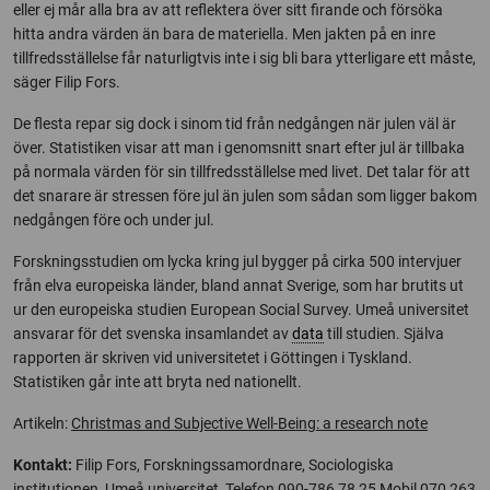
eller ej mår alla bra av att reflektera över sitt firande och försöka
hitta andra värden än bara de materiella. Men jakten på en inre
tillfredsställelse får naturligtvis inte i sig bli bara ytterligare ett måste,
säger Filip Fors.
De flesta repar sig dock i sinom tid från nedgången när julen väl är
över. Statistiken visar att man i genomsnitt snart efter jul är tillbaka
på normala värden för sin tillfredsställelse med livet. Det talar för att
det snarare är stressen före jul än julen som sådan som ligger bakom
nedgången före och under jul.
Forskningsstudien om lycka kring jul bygger på cirka 500 intervjuer
från elva europeiska länder, bland annat Sverige, som har brutits ut
ur den europeiska studien European Social Survey. Umeå universitet
ansvarar för det svenska insamlandet av
data
till studien. Själva
rapporten är skriven vid universitetet i Göttingen i Tyskland.
Statistiken går inte att bryta ned nationellt.
Artikeln:
Christmas and Subjective Well-Being: a research note
Kontakt:
Filip Fors, Forskningssamordnare, Sociologiska
institutionen, Umeå universitet, Telefon 090-786 78 25 Mobil 070 263