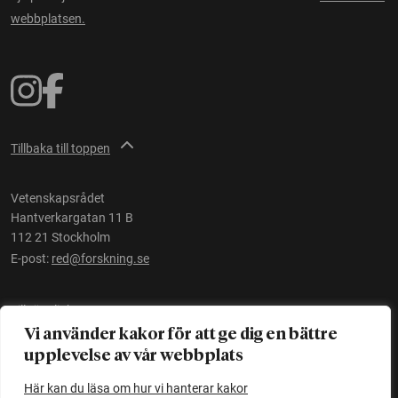
webbplatsen.
Tillbaka till toppen
Vetenskapsrådet
Hantverkargatan 11 B
112 21 Stockholm
E-post:
red@forskning.se
Tillgänglighet
Vi använder kakor för att ge dig en bättre
upplevelse av vår webbplats
Ett initiativ av
Vetenskapsrådet
Här kan du läsa om hur vi hanterar kakor