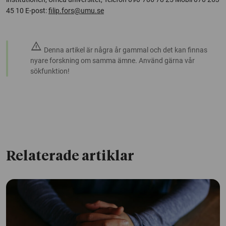
45 10 E-post:
filip.fors@umu.se
warning
Denna artikel är några år gammal och det kan finnas
nyare forskning om samma ämne. Använd gärna vår
sökfunktion!
Relaterade artiklar