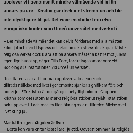
upplever vi i genomsnitt mindre välmående vid jul än
annars på året. Kristna går dock mot strömmen och blir
inte olyckligare till jul. Det visar en studie från elva
europeiska länder som Umeå universitet medverkat i.
– Det minskade välmåendet kan delvis förklaras med alla måsten
kring jul och den tidspress och ekonomiska stress de skapar. Kristet
religiösa verkar dock klara att balansera måstena bättre mot julens
egentliga budskap, säger Filip Fors, forskningssamordnare vid
Sociologiska institutionen vid Umeå universitet.
Resultaten visar att hur man upplever välmående och
tillfredsställelse med livet i genomsnitt sjunker signifikant före och
under jul. För kristna är nedgången betydligt mindre. Gruppen
kristna som dessutom är starkt religiösa sticker ut rejält i statistiken
och upplever till och med en liten ökning av sin tillfredsställelse med
livet kring jul.
Mår bättre igen när julen är över
– Detta kan vara en tankeställare i juletid. Oavsett om man är religiös